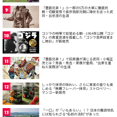
『豊臣兄弟！』小一郎の5万の大軍に徹底抗
9
戦！切腹覚悟で長宗我部元親に降伏を迫った武
将・谷忠澄の生涯
ゴジラの咆哮で目覚める朝…1954年公開『ゴジ
10
ラ』の貴重音源を搭載した「ゴジラ音声目覚ま
し時計」が新発売
『豊臣兄弟！』で萩原護が演じる武将・小堀正
11
次とは？秀長・秀吉・家康が重用、“出家を重
ねた実務派”の生涯
しっかり抹茶の味わい、さらに果実の香りも楽
12
しめる「無糖フレーバー抹茶」ストロベリー、
マンゴー新発売
「一口」が「いもあらい」！？ 日本の難読地名
13
には知られざる“名前の法則”があった