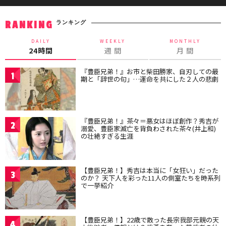
ランキング
RANKING
DAILY
WEEKLY
MONTHLY
24時間
週 間
月 間
『豊臣兄弟！』お市と柴田勝家、自刃しての最
1
期と「辞世の句」…運命を共にした２人の悲劇
『豊臣兄弟！』茶々＝悪女はほぼ創作？秀吉が
2
溺愛、豊臣家滅亡を背負わされた茶々(井上和)
の壮絶すぎる生涯
【豊臣兄弟！】秀吉は本当に「女狂い」だった
3
のか？ 天下人を彩った11人の側室たちを時系列
で一挙紹介
【豊臣兄弟！】22歳で散った長宗我部元親の天
4