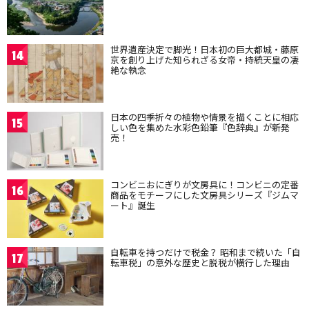
世界遺産決定で脚光！日本初の巨大都城・藤原
14
京を創り上げた知られざる女帝・持統天皇の凄
絶な執念
日本の四季折々の植物や情景を描くことに相応
15
しい色を集めた水彩色鉛筆『色辞典』が新発
売！
コンビニおにぎりが文房具に！コンビニの定番
16
商品をモチーフにした文房具シリーズ『ジムマ
ート』誕生
自転車を持つだけで税金？ 昭和まで続いた「自
17
転車税」の意外な歴史と脱税が横行した理由