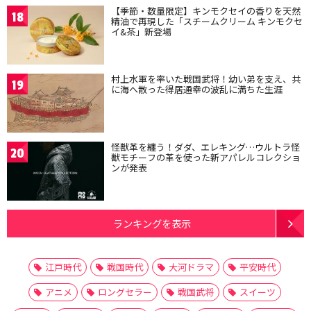
【季節・数量限定】キンモクセイの香りを天然
18
精油で再現した「スチームクリーム キンモクセ
イ&茶」新登場
村上水軍を率いた戦国武将！幼い弟を支え、共
19
に海へ散った得居通幸の波乱に満ちた生涯
怪獣革を纏う！ダダ、エレキング…ウルトラ怪
20
獣モチーフの革を使った新アパレルコレクショ
ンが発表
ランキングを表示
江戸時代
戦国時代
大河ドラマ
平安時代
アニメ
ロングセラー
戦国武将
スイーツ