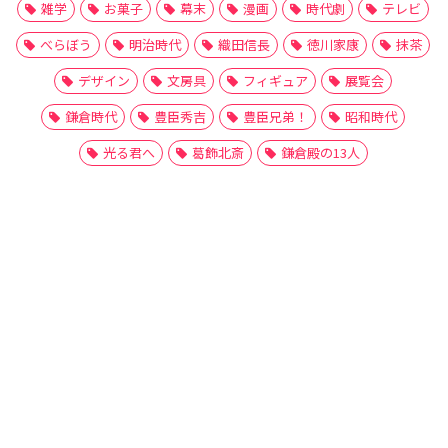
雑学
お菓子
幕末
漫画
時代劇
テレビ
べらぼう
明治時代
織田信長
徳川家康
抹茶
デザイン
文房具
フィギュア
展覧会
鎌倉時代
豊臣秀吉
豊臣兄弟！
昭和時代
光る君へ
葛飾北斎
鎌倉殿の13人