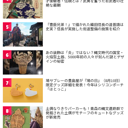
才後継者・信親とは？武勇を奮った若武者の壮
絶な最期
『豊臣兄弟！』で描かれた織田信長の道普請は
5
史実？信長が実施した街道整備の施策を紹介
あの装飾は「炎」ではない？縄文時代の国宝・
6
火焔型土器、5000年前の人々が刻んだ謎とデザ
インの秘密
鳩サブレーの豊島屋が『鳩の日』（8月10日）
7
限定グッズ詳細を発表！今年はシリコンポーチ
「はとっこ」
土偶なりきりパーカーも！青森の縄文遺跡群で
8
発掘された土偶がモチーフのキュートなグッズ
が新発売