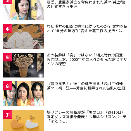
3
溺愛、豊臣家滅亡を背負わされた茶々(井上和)
の壮絶すぎる生涯
なぜ浅井の旧臣は秀吉に従ったのか？ 武力を使
4
わず“自分の味方”に変えた裏工作の技法とは
あの装飾は「炎」ではない？縄文時代の国宝・
5
火焔型土器、5000年前の人々が刻んだ謎とデザ
インの秘密
『豊臣兄弟！』後半の鍵を握る「浅井三姉妹」
6
茶々・初・江——秀吉に翻弄された波乱の生涯
鳩サブレーの豊島屋が『鳩の日』（8月10日）
7
限定グッズ詳細を発表！今年はシリコンポーチ
「はとっこ」