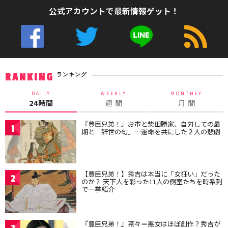
公式アカウントで最新情報ゲット！
ランキング
RANKING
DAILY
WEEKLY
MONTHLY
24時間
週 間
月 間
『豊臣兄弟！』お市と柴田勝家、自刃しての最
1
期と「辞世の句」…運命を共にした２人の悲劇
【豊臣兄弟！】秀吉は本当に「女狂い」だった
2
のか？ 天下人を彩った11人の側室たちを時系列
で一挙紹介
『豊臣兄弟！』茶々＝悪女はほぼ創作？秀吉が