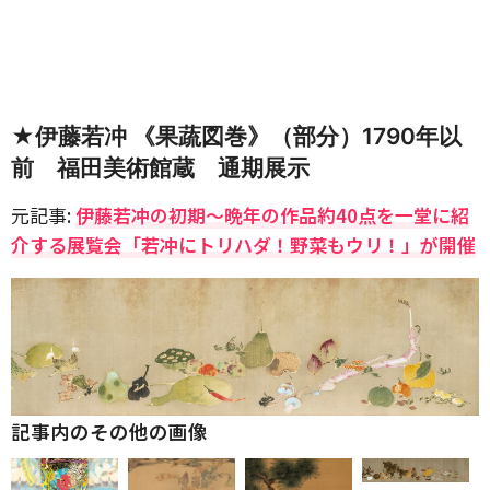
★伊藤若冲 《果蔬図巻》（部分）1790年以
前 福田美術館蔵 通期展示
元記事:
伊藤若冲の初期〜晩年の作品約40点を一堂に紹
介する展覧会「若冲にトリハダ！野菜もウリ！」が開催
記事内のその他の画像