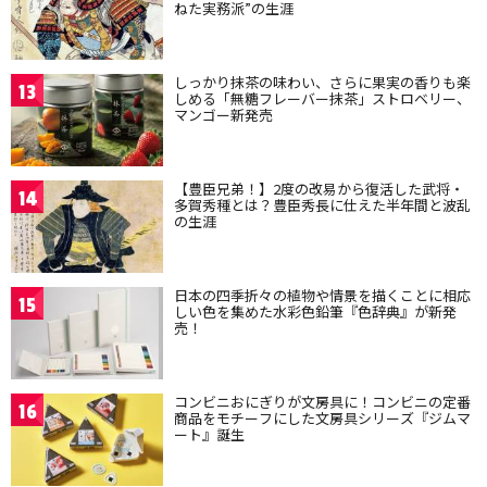
ねた実務派”の生涯
しっかり抹茶の味わい、さらに果実の香りも楽
13
しめる「無糖フレーバー抹茶」ストロベリー、
マンゴー新発売
【豊臣兄弟！】2度の改易から復活した武将・
14
多賀秀種とは？豊臣秀長に仕えた半年間と波乱
の生涯
日本の四季折々の植物や情景を描くことに相応
15
しい色を集めた水彩色鉛筆『色辞典』が新発
売！
コンビニおにぎりが文房具に！コンビニの定番
16
商品をモチーフにした文房具シリーズ『ジムマ
ート』誕生