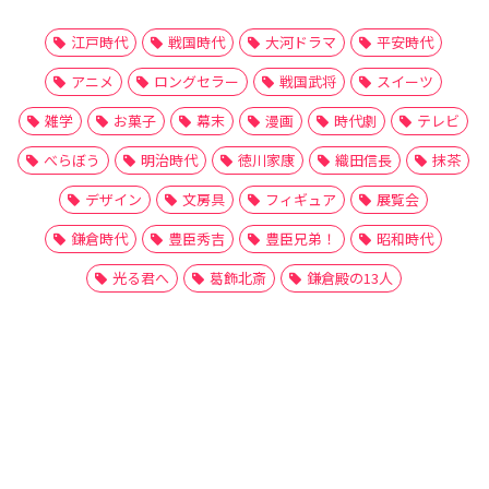
江戸時代
戦国時代
大河ドラマ
平安時代
アニメ
ロングセラー
戦国武将
スイーツ
雑学
お菓子
幕末
漫画
時代劇
テレビ
べらぼう
明治時代
徳川家康
織田信長
抹茶
デザイン
文房具
フィギュア
展覧会
鎌倉時代
豊臣秀吉
豊臣兄弟！
昭和時代
光る君へ
葛飾北斎
鎌倉殿の13人