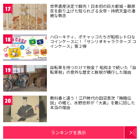
世界遺産決定で脚光！日本初の巨大都城・藤原
17
京を創り上げた知られざる女帝・持統天皇の凄
絶な執念
ハローキティ、ポチャッコたちが昭和レトロな
18
コインケースに！「サンリオキャラクターズ コ
インケース」第２弾
自転車を持つだけで税金？ 昭和まで続いた「自
19
転車税」の意外な歴史と脱税が横行した理由
教科書と違う！江戸時代の田沼意次「賄賂伝
20
説」の嘘と、水野忠邦が「大奥」を敵に回した
本当の理由
ランキングを表示