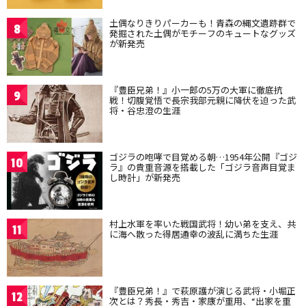
土偶なりきりパーカーも！青森の縄文遺跡群で
8
発掘された土偶がモチーフのキュートなグッズ
が新発売
『豊臣兄弟！』小一郎の5万の大軍に徹底抗
9
戦！切腹覚悟で長宗我部元親に降伏を迫った武
将・谷忠澄の生涯
ゴジラの咆哮で目覚める朝…1954年公開『ゴジ
10
ラ』の貴重音源を搭載した「ゴジラ音声目覚ま
し時計」が新発売
村上水軍を率いた戦国武将！幼い弟を支え、共
11
に海へ散った得居通幸の波乱に満ちた生涯
『豊臣兄弟！』で萩原護が演じる武将・小堀正
12
次とは？秀長・秀吉・家康が重用、“出家を重