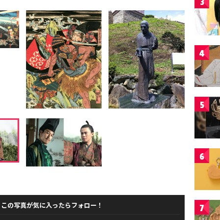
3
4
5
6
この写真が気に入ったらフォロー！
7