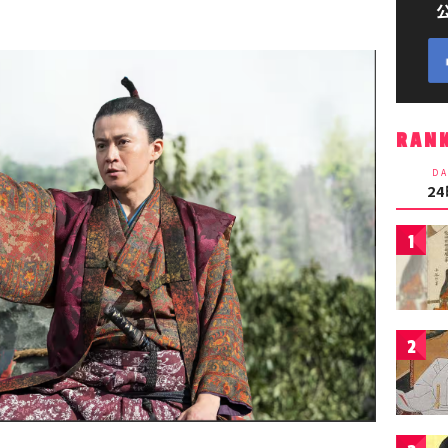
RAN
DA
2
1
2