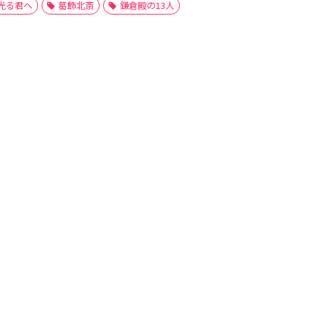
光る君へ
葛飾北斎
鎌倉殿の13人