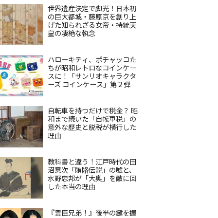
世界遺産決定で脚光！日本初
の巨大都城・藤原京を創り上
げた知られざる女帝・持統天
皇の凄絶な執念
ハローキティ、ポチャッコた
ちが昭和レトロなコインケー
スに！「サンリオキャラクタ
ーズ コインケース」第２弾
自転車を持つだけで税金？ 昭
和まで続いた「自転車税」の
意外な歴史と脱税が横行した
理由
教科書と違う！江戸時代の田
沼意次「賄賂伝説」の嘘と、
水野忠邦が「大奥」を敵に回
した本当の理由
『豊臣兄弟！』後半の鍵を握