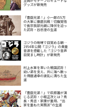
土偶がモチーフのキュートな
グッズが新発売
『豊臣兄弟！』小一郎の5万
の大軍に徹底抗戦！切腹覚悟
で長宗我部元親に降伏を迫っ
た武将・谷忠澄の生涯
ゴジラの咆哮で目覚める朝…
1954年公開『ゴジラ』の貴重
音源を搭載した「ゴジラ音声
目覚まし時計」が新発売
村上水軍を率いた戦国武将！
幼い弟を支え、共に海へ散っ
た得居通幸の波乱に満ちた生
涯
『豊臣兄弟！』で萩原護が演
じる武将・小堀正次とは？秀
長・秀吉・家康が重用、“出
家を重ねた実務派”の生涯