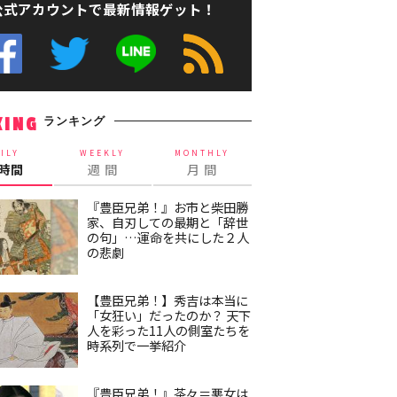
公式アカウントで最新情報ゲット！
ランキング
KING
ILY
WEEKLY
MONTHLY
4時間
週 間
月 間
『豊臣兄弟！』お市と柴田勝
家、自刃しての最期と「辞世
の句」…運命を共にした２人
の悲劇
【豊臣兄弟！】秀吉は本当に
「女狂い」だったのか？ 天下
人を彩った11人の側室たちを
時系列で一挙紹介
『豊臣兄弟！』茶々＝悪女は