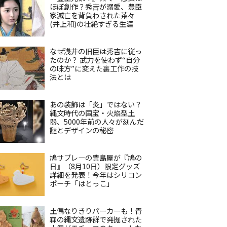
ほぼ創作？秀吉が溺愛、豊臣
家滅亡を背負わされた茶々
(井上和)の壮絶すぎる生涯
なぜ浅井の旧臣は秀吉に従っ
たのか？ 武力を使わず“自分
の味方”に変えた裏工作の技
法とは
あの装飾は「炎」ではない？
縄文時代の国宝・火焔型土
器、5000年前の人々が刻んだ
謎とデザインの秘密
鳩サブレーの豊島屋が『鳩の
日』（8月10日）限定グッズ
詳細を発表！今年はシリコン
ポーチ「はとっこ」
土偶なりきりパーカーも！青
森の縄文遺跡群で発掘された