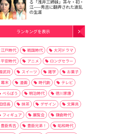
る「浅井三姉妹」茶々・初・
江——秀吉に翻弄された波乱
の生涯
ランキングを表示
江戸時代
戦国時代
大河ドラマ
平安時代
アニメ
ロングセラー
国武将
スイーツ
雑学
お菓子
幕末
漫画
時代劇
テレビ
べらぼう
明治時代
徳川家康
田信長
抹茶
デザイン
文房具
フィギュア
展覧会
鎌倉時代
豊臣秀吉
豊臣兄弟！
昭和時代