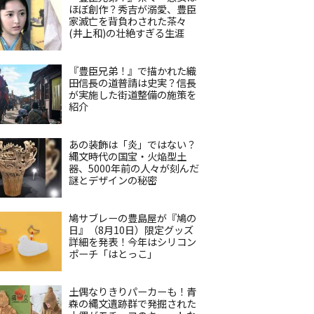
ほぼ創作？秀吉が溺愛、豊臣
家滅亡を背負わされた茶々
(井上和)の壮絶すぎる生涯
『豊臣兄弟！』で描かれた織
田信長の道普請は史実？信長
が実施した街道整備の施策を
紹介
あの装飾は「炎」ではない？
縄文時代の国宝・火焔型土
器、5000年前の人々が刻んだ
謎とデザインの秘密
鳩サブレーの豊島屋が『鳩の
日』（8月10日）限定グッズ
詳細を発表！今年はシリコン
ポーチ「はとっこ」
土偶なりきりパーカーも！青
森の縄文遺跡群で発掘された