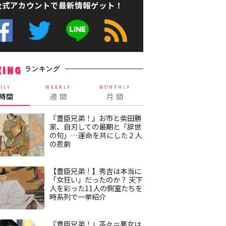
公式アカウントで最新情報ゲット！
ランキング
KING
ILY
WEEKLY
MONTHLY
4時間
週 間
月 間
『豊臣兄弟！』お市と柴田勝
家、自刃しての最期と「辞世
の句」…運命を共にした２人
の悲劇
【豊臣兄弟！】秀吉は本当に
「女狂い」だったのか？ 天下
人を彩った11人の側室たちを
時系列で一挙紹介
『豊臣兄弟！』茶々＝悪女は