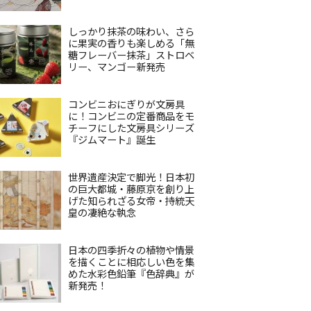
しっかり抹茶の味わい、さら
に果実の香りも楽しめる「無
糖フレーバー抹茶」ストロベ
リー、マンゴー新発売
コンビニおにぎりが文房具
に！コンビニの定番商品をモ
チーフにした文房具シリーズ
『ジムマート』誕生
世界遺産決定で脚光！日本初
の巨大都城・藤原京を創り上
げた知られざる女帝・持統天
皇の凄絶な執念
日本の四季折々の植物や情景
を描くことに相応しい色を集
めた水彩色鉛筆『色辞典』が
新発売！