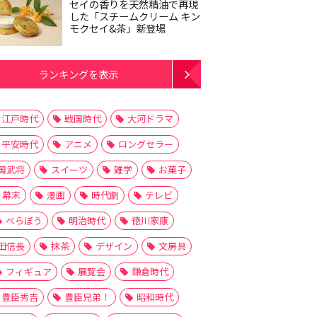
セイの香りを天然精油で再現
した「スチームクリーム キン
モクセイ&茶」新登場
ランキングを表示
江戸時代
戦国時代
大河ドラマ
平安時代
アニメ
ロングセラー
国武将
スイーツ
雑学
お菓子
幕末
漫画
時代劇
テレビ
べらぼう
明治時代
徳川家康
田信長
抹茶
デザイン
文房具
フィギュア
展覧会
鎌倉時代
豊臣秀吉
豊臣兄弟！
昭和時代