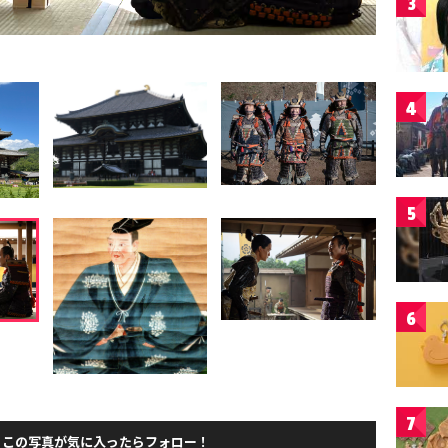
3
4
5
6
7
この写真が気に入ったらフォロー！