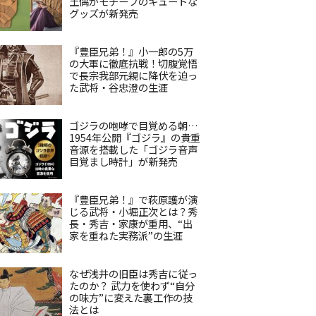
土偶がモチーフのキュートな
グッズが新発売
『豊臣兄弟！』小一郎の5万
の大軍に徹底抗戦！切腹覚悟
で長宗我部元親に降伏を迫っ
た武将・谷忠澄の生涯
ゴジラの咆哮で目覚める朝…
1954年公開『ゴジラ』の貴重
音源を搭載した「ゴジラ音声
目覚まし時計」が新発売
『豊臣兄弟！』で萩原護が演
じる武将・小堀正次とは？秀
長・秀吉・家康が重用、“出
家を重ねた実務派”の生涯
なぜ浅井の旧臣は秀吉に従っ
たのか？ 武力を使わず“自分
の味方”に変えた裏工作の技
法とは