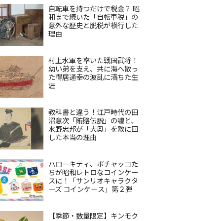
自転車を持つだけで税金？ 昭
和まで続いた「自転車税」の
意外な歴史と脱税が横行した
理由
村上水軍を率いた戦国武将！
幼い弟を支え、共に海へ散っ
た得居通幸の波乱に満ちた生
涯
教科書と違う！江戸時代の田
沼意次「賄賂伝説」の嘘と、
水野忠邦が「大奥」を敵に回
した本当の理由
ハローキティ、ポチャッコた
ちが昭和レトロなコインケー
スに！「サンリオキャラクタ
ーズ コインケース」第２弾
【季節・数量限定】キンモク