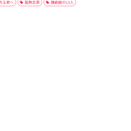
光る君へ
葛飾北斎
鎌倉殿の13人