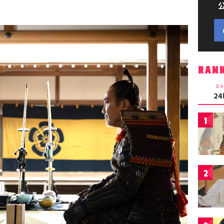
RAN
DA
2
1
2