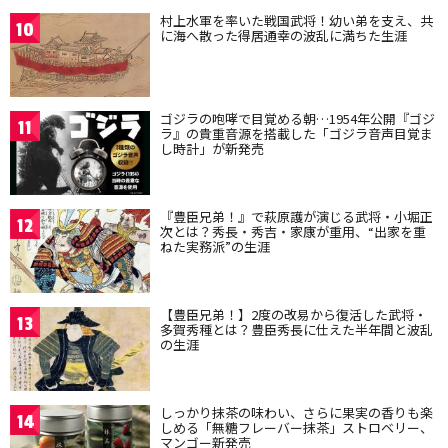
村上水軍を率いた戦国武将！幼い弟を支え、共
10
に海へ散った得居通幸の波乱に満ちた生涯
ゴジラの咆哮で目覚める朝…1954年公開『ゴジ
11
ラ』の貴重音源を搭載した「ゴジラ音声目覚ま
し時計」が新発売
『豊臣兄弟！』で萩原護が演じる武将・小堀正
12
次とは？秀長・秀吉・家康が重用、“出家を重
ねた実務派”の生涯
【豊臣兄弟！】2度の改易から復活した武将・
13
多賀秀種とは？豊臣秀長に仕えた半年間と波乱
の生涯
しっかり抹茶の味わい、さらに果実の香りも楽
14
しめる「無糖フレーバー抹茶」ストロベリー、
マンゴー新発売