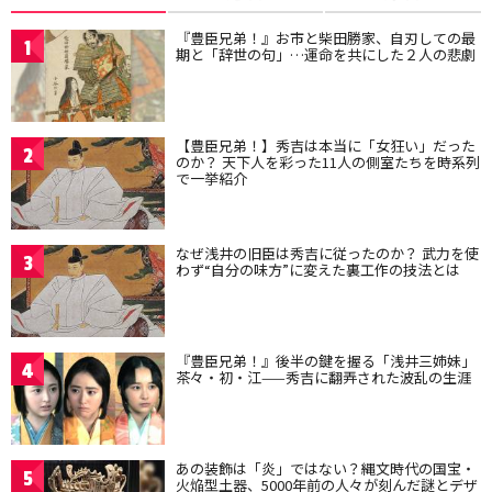
『豊臣兄弟！』お市と柴田勝家、自刃しての最
1
期と「辞世の句」…運命を共にした２人の悲劇
【豊臣兄弟！】秀吉は本当に「女狂い」だった
2
のか？ 天下人を彩った11人の側室たちを時系列
で一挙紹介
なぜ浅井の旧臣は秀吉に従ったのか？ 武力を使
3
わず“自分の味方”に変えた裏工作の技法とは
『豊臣兄弟！』後半の鍵を握る「浅井三姉妹」
4
茶々・初・江——秀吉に翻弄された波乱の生涯
あの装飾は「炎」ではない？縄文時代の国宝・
5
火焔型土器、5000年前の人々が刻んだ謎とデザ