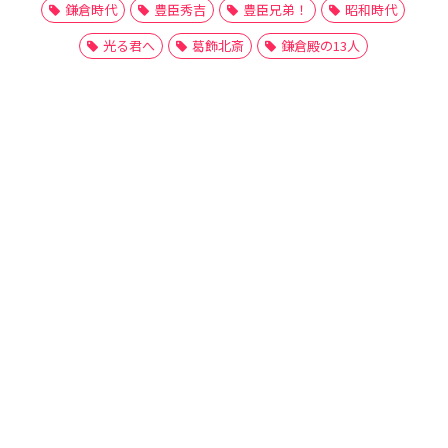
鎌倉時代
豊臣秀吉
豊臣兄弟！
昭和時代
光る君へ
葛飾北斎
鎌倉殿の13人