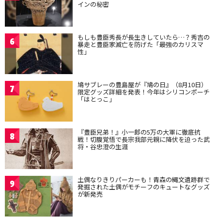
インの秘密
もしも豊臣秀長が長生きしていたら…？秀吉の
6
暴走と豊臣家滅亡を防げた「最強のカリスマ
性」
鳩サブレーの豊島屋が『鳩の日』（8月10日）
7
限定グッズ詳細を発表！今年はシリコンポーチ
「はとっこ」
『豊臣兄弟！』小一郎の5万の大軍に徹底抗
8
戦！切腹覚悟で長宗我部元親に降伏を迫った武
将・谷忠澄の生涯
土偶なりきりパーカーも！青森の縄文遺跡群で
9
発掘された土偶がモチーフのキュートなグッズ
が新発売