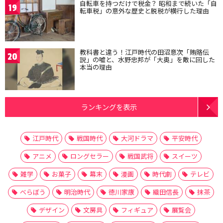
自転車を持つだけで税金？ 昭和まで続いた「自
19
転車税」の意外な歴史と脱税が横行した理由
教科書と違う！江戸時代の田沼意次「賄賂伝
20
説」の嘘と、水野忠邦が「大奥」を敵に回した
本当の理由
ランキングを表示
江戸時代
戦国時代
大河ドラマ
平安時代
アニメ
ロングセラー
戦国武将
スイーツ
雑学
お菓子
幕末
漫画
時代劇
テレビ
べらぼう
明治時代
徳川家康
織田信長
抹茶
デザイン
文房具
フィギュア
展覧会