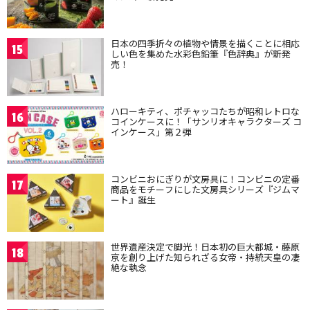
日本の四季折々の植物や情景を描くことに相応
15
しい色を集めた水彩色鉛筆『色辞典』が新発
売！
ハローキティ、ポチャッコたちが昭和レトロな
16
コインケースに！「サンリオキャラクターズ コ
インケース」第２弾
コンビニおにぎりが文房具に！コンビニの定番
17
商品をモチーフにした文房具シリーズ『ジムマ
ート』誕生
世界遺産決定で脚光！日本初の巨大都城・藤原
18
京を創り上げた知られざる女帝・持統天皇の凄
絶な執念