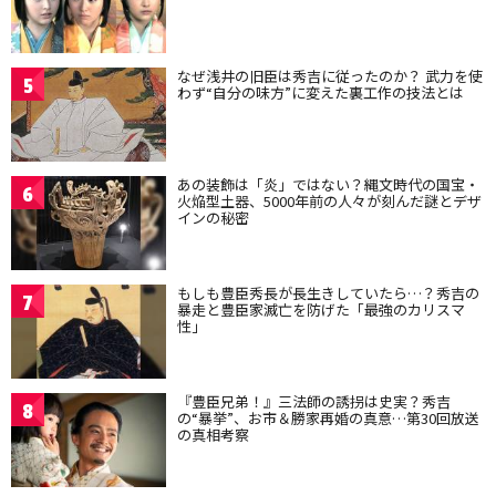
なぜ浅井の旧臣は秀吉に従ったのか？ 武力を使
5
わず“自分の味方”に変えた裏工作の技法とは
あの装飾は「炎」ではない？縄文時代の国宝・
6
火焔型土器、5000年前の人々が刻んだ謎とデザ
インの秘密
もしも豊臣秀長が長生きしていたら…？秀吉の
7
暴走と豊臣家滅亡を防げた「最強のカリスマ
性」
『豊臣兄弟！』三法師の誘拐は史実？秀吉
8
の“暴挙”、お市＆勝家再婚の真意…第30回放送
の真相考察