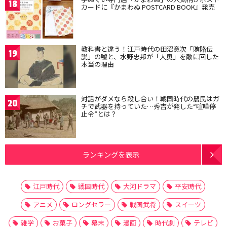
18
カードに『かまわぬ POSTCARD BOOK』発売
教科書と違う！江戸時代の田沼意次「賄賂伝
19
説」の嘘と、水野忠邦が「大奥」を敵に回した
本当の理由
対話がダメなら殺し合い！戦国時代の農民はガ
20
チで武器を持っていた…秀吉が発した“喧嘩停
止令”とは？
ランキングを表示
江戸時代
戦国時代
大河ドラマ
平安時代
アニメ
ロングセラー
戦国武将
スイーツ
雑学
お菓子
幕末
漫画
時代劇
テレビ