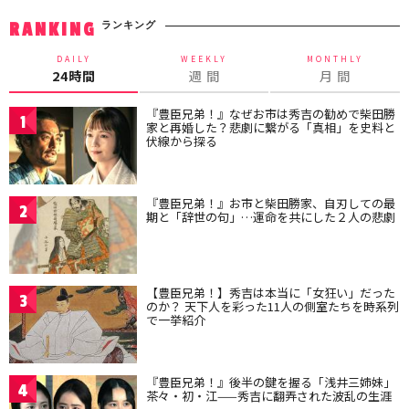
ランキング
RANKING
DAILY
WEEKLY
MONTHLY
24時間
週 間
月 間
『豊臣兄弟！』なぜお市は秀吉の勧めで柴田勝
1
家と再婚した？悲劇に繋がる「真相」を史料と
伏線から探る
『豊臣兄弟！』お市と柴田勝家、自刃しての最
2
期と「辞世の句」…運命を共にした２人の悲劇
【豊臣兄弟！】秀吉は本当に「女狂い」だった
3
のか？ 天下人を彩った11人の側室たちを時系列
で一挙紹介
『豊臣兄弟！』後半の鍵を握る「浅井三姉妹」
4
茶々・初・江——秀吉に翻弄された波乱の生涯