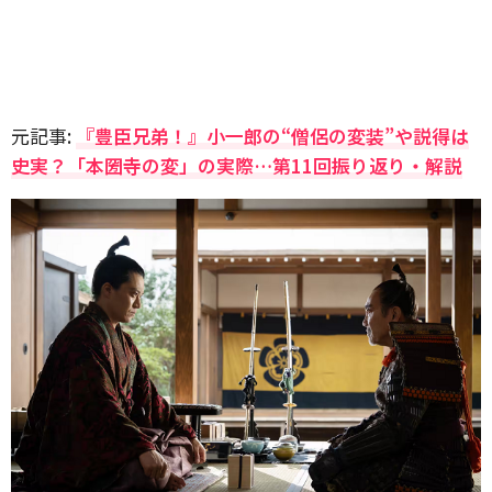
元記事:
『豊臣兄弟！』小一郎の“僧侶の変装”や説得は
史実？「本圀寺の変」の実際…第11回振り返り・解説