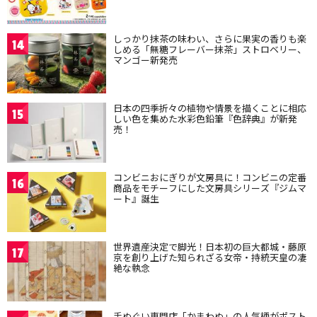
しっかり抹茶の味わい、さらに果実の香りも楽
14
しめる「無糖フレーバー抹茶」ストロベリー、
マンゴー新発売
日本の四季折々の植物や情景を描くことに相応
15
しい色を集めた水彩色鉛筆『色辞典』が新発
売！
コンビニおにぎりが文房具に！コンビニの定番
16
商品をモチーフにした文房具シリーズ『ジムマ
ート』誕生
世界遺産決定で脚光！日本初の巨大都城・藤原
17
京を創り上げた知られざる女帝・持統天皇の凄
絶な執念
手ぬぐい専門店「かまわぬ」の人気柄がポスト