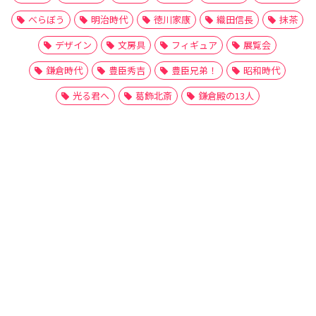
べらぼう
明治時代
徳川家康
織田信長
抹茶
デザイン
文房具
フィギュア
展覧会
鎌倉時代
豊臣秀吉
豊臣兄弟！
昭和時代
光る君へ
葛飾北斎
鎌倉殿の13人