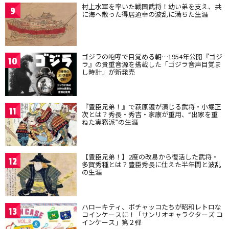
村上水軍を率いた戦国武将！幼い弟を支え、共
9
に海へ散った得居通幸の波乱に満ちた生涯
ゴジラの咆哮で目覚める朝…1954年公開『ゴジ
10
ラ』の貴重音源を搭載した「ゴジラ音声目覚ま
し時計」が新発売
『豊臣兄弟！』で萩原護が演じる武将・小堀正
11
次とは？秀長・秀吉・家康が重用、“出家を重
ねた実務派”の生涯
【豊臣兄弟！】2度の改易から復活した武将・
12
多賀秀種とは？豊臣秀長に仕えた半年間と波乱
の生涯
ハローキティ、ポチャッコたちが昭和レトロな
13
コインケースに！「サンリオキャラクターズ コ
インケース」第２弾