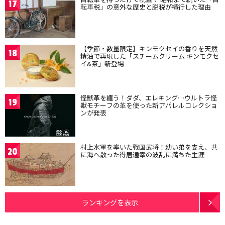
17
転車税」の意外な歴史と脱税が横行した理由
【季節・数量限定】キンモクセイの香りを天然
18
精油で再現した「スチームクリーム キンモクセ
イ&茶」新登場
怪獣革を纏う！ダダ、エレキング…ウルトラ怪
19
獣モチーフの革を使った新アパレルコレクショ
ンが発表
村上水軍を率いた戦国武将！幼い弟を支え、共
20
に海へ散った得居通幸の波乱に満ちた生涯
ランキングを表示