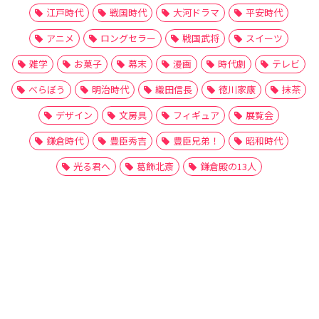
江戸時代
戦国時代
大河ドラマ
平安時代
アニメ
ロングセラー
戦国武将
スイーツ
雑学
お菓子
幕末
漫画
時代劇
テレビ
べらぼう
明治時代
織田信長
徳川家康
抹茶
デザイン
文房具
フィギュア
展覧会
鎌倉時代
豊臣秀吉
豊臣兄弟！
昭和時代
光る君へ
葛飾北斎
鎌倉殿の13人