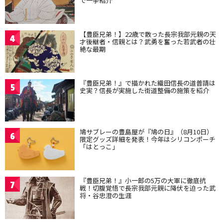
で一挙紹介
【豊臣兄弟！】22歳で散った長宗我部元親の天
4
才後継者・信親とは？武勇を奮った若武者の壮
絶な最期
『豊臣兄弟！』で描かれた織田信長の道普請は
5
史実？信長が実施した街道整備の施策を紹介
鳩サブレーの豊島屋が『鳩の日』（8月10日）
6
限定グッズ詳細を発表！今年はシリコンポーチ
「はとっこ」
『豊臣兄弟！』小一郎の5万の大軍に徹底抗
7
戦！切腹覚悟で長宗我部元親に降伏を迫った武
将・谷忠澄の生涯