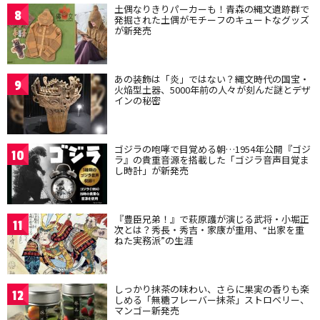
土偶なりきりパーカーも！青森の縄文遺跡群で
8
発掘された土偶がモチーフのキュートなグッズ
が新発売
あの装飾は「炎」ではない？縄文時代の国宝・
9
火焔型土器、5000年前の人々が刻んだ謎とデザ
インの秘密
ゴジラの咆哮で目覚める朝…1954年公開『ゴジ
10
ラ』の貴重音源を搭載した「ゴジラ音声目覚ま
し時計」が新発売
『豊臣兄弟！』で萩原護が演じる武将・小堀正
11
次とは？秀長・秀吉・家康が重用、“出家を重
ねた実務派”の生涯
しっかり抹茶の味わい、さらに果実の香りも楽
12
しめる「無糖フレーバー抹茶」ストロベリー、
マンゴー新発売