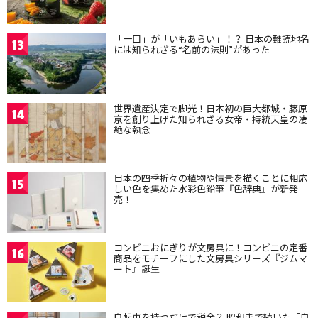
「一口」が「いもあらい」！？ 日本の難読地名
13
には知られざる“名前の法則”があった
世界遺産決定で脚光！日本初の巨大都城・藤原
14
京を創り上げた知られざる女帝・持統天皇の凄
絶な執念
日本の四季折々の植物や情景を描くことに相応
15
しい色を集めた水彩色鉛筆『色辞典』が新発
売！
コンビニおにぎりが文房具に！コンビニの定番
16
商品をモチーフにした文房具シリーズ『ジムマ
ート』誕生
自転車を持つだけで税金？ 昭和まで続いた「自