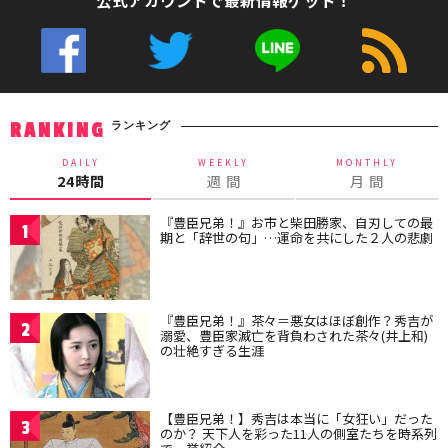
公式アカウントで最新情報ゲット！
ランキング
RANKING
DAILY
WEEKLY
MONTHLY
24時間
週 間
月 間
『豊臣兄弟！』お市と柴田勝家、自刃しての最
1
期と「辞世の句」…運命を共にした２人の悲劇
『豊臣兄弟！』茶々＝悪女はほぼ創作？秀吉が
2
溺愛、豊臣家滅亡を背負わされた茶々(井上和)
の壮絶すぎる生涯
【豊臣兄弟！】秀吉は本当に「女狂い」だった
3
のか？ 天下人を彩った11人の側室たちを時系列