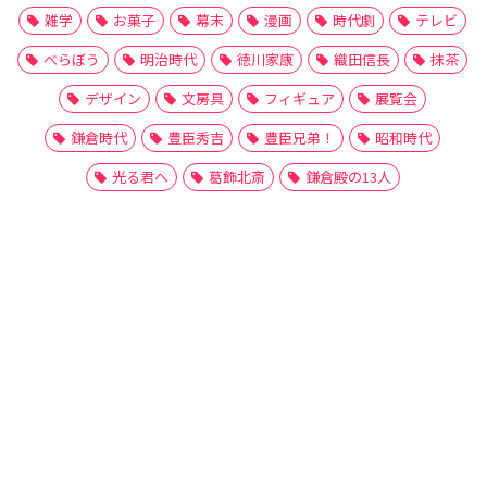
雑学
お菓子
幕末
漫画
時代劇
テレビ
べらぼう
明治時代
徳川家康
織田信長
抹茶
デザイン
文房具
フィギュア
展覧会
鎌倉時代
豊臣秀吉
豊臣兄弟！
昭和時代
光る君へ
葛飾北斎
鎌倉殿の13人