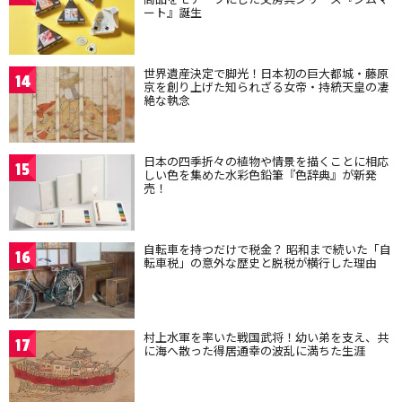
ート』誕生
世界遺産決定で脚光！日本初の巨大都城・藤原
14
京を創り上げた知られざる女帝・持統天皇の凄
絶な執念
日本の四季折々の植物や情景を描くことに相応
15
しい色を集めた水彩色鉛筆『色辞典』が新発
売！
自転車を持つだけで税金？ 昭和まで続いた「自
16
転車税」の意外な歴史と脱税が横行した理由
村上水軍を率いた戦国武将！幼い弟を支え、共
17
に海へ散った得居通幸の波乱に満ちた生涯