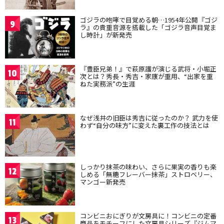
ゴジラの咆哮で目覚める朝…1954年公開『ゴジ
9
ラ』の貴重音源を搭載した「ゴジラ音声目覚ま
し時計」が新発売
『豊臣兄弟！』で萩原護が演じる武将・小堀正
10
次とは？秀長・秀吉・家康が重用、“出家を重
ねた実務派”の生涯
なぜ浅井の旧臣は秀吉に従ったのか？ 武力を使
11
わず“自分の味方”に変えた裏工作の技法とは
しっかり抹茶の味わい、さらに果実の香りも楽
12
しめる「無糖フレーバー抹茶」ストロベリー、
マンゴー新発売
コンビニおにぎりが文房具に！コンビニの定番
13
商品をモチーフにした文房具シリーズ『ジムマ