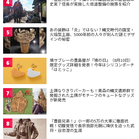
4
史実？信長が実施した街道整備の施策を紹介
あの装飾は「炎」ではない？縄文時代の国宝・
5
火焔型土器、5000年前の人々が刻んだ謎とデザ
インの秘密
鳩サブレーの豊島屋が『鳩の日』（8月10日）
6
限定グッズ詳細を発表！今年はシリコンポーチ
「はとっこ」
土偶なりきりパーカーも！青森の縄文遺跡群で
7
発掘された土偶がモチーフのキュートなグッズ
が新発売
『豊臣兄弟！』小一郎の5万の大軍に徹底抗
8
戦！切腹覚悟で長宗我部元親に降伏を迫った武
将・谷忠澄の生涯