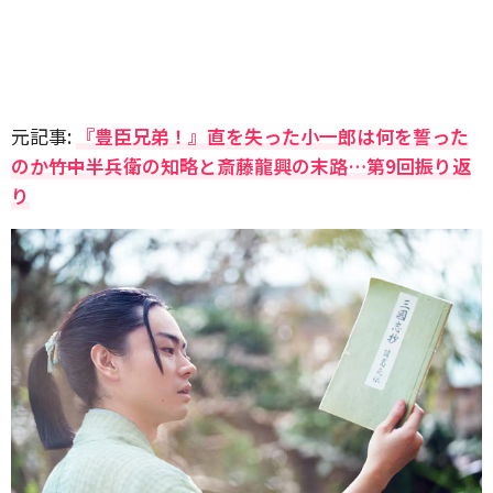
元記事:
『豊臣兄弟！』直を失った小一郎は何を誓った
のか――竹中半兵衛の知略と斎藤龍興の末路…第9回振り返
り