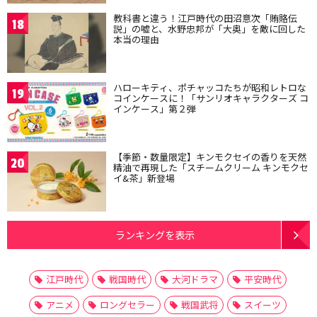
教科書と違う！江戸時代の田沼意次「賄賂伝
18
説」の嘘と、水野忠邦が「大奥」を敵に回した
本当の理由
ハローキティ、ポチャッコたちが昭和レトロな
19
コインケースに！「サンリオキャラクターズ コ
インケース」第２弾
【季節・数量限定】キンモクセイの香りを天然
20
精油で再現した「スチームクリーム キンモクセ
イ&茶」新登場
ランキングを表示
江戸時代
戦国時代
大河ドラマ
平安時代
アニメ
ロングセラー
戦国武将
スイーツ