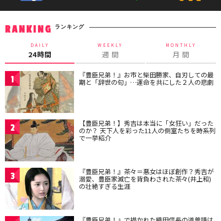
ランキング
RANKING
DAILY
WEEKLY
MONTHLY
24時間
週 間
月 間
『豊臣兄弟！』お市と柴田勝家、自刃しての最
1
期と「辞世の句」…運命を共にした２人の悲劇
【豊臣兄弟！】秀吉は本当に「女狂い」だった
2
のか？ 天下人を彩った11人の側室たちを時系列
で一挙紹介
『豊臣兄弟！』茶々＝悪女はほぼ創作？秀吉が
3
溺愛、豊臣家滅亡を背負わされた茶々(井上和)
の壮絶すぎる生涯
『豊臣兄弟！』で描かれた織田信長の道普請は