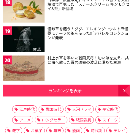
18
精油で再現した「スチームクリーム キンモクセ
イ&茶」新登場
怪獣革を纏う！ダダ、エレキング…ウルトラ怪
19
獣モチーフの革を使った新アパレルコレクショ
ンが発表
村上水軍を率いた戦国武将！幼い弟を支え、共
20
に海へ散った得居通幸の波乱に満ちた生涯
ランキングを表示
江戸時代
戦国時代
大河ドラマ
平安時代
アニメ
ロングセラー
戦国武将
スイーツ
雑学
お菓子
幕末
漫画
時代劇
テレビ