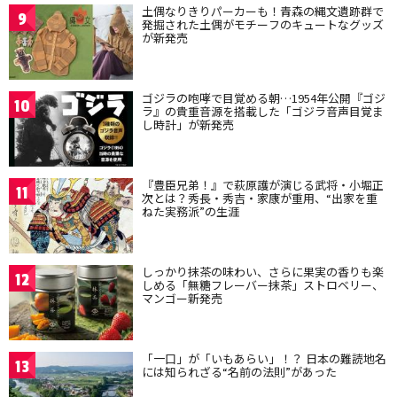
土偶なりきりパーカーも！青森の縄文遺跡群で
9
発掘された土偶がモチーフのキュートなグッズ
が新発売
ゴジラの咆哮で目覚める朝…1954年公開『ゴジ
10
ラ』の貴重音源を搭載した「ゴジラ音声目覚ま
し時計」が新発売
『豊臣兄弟！』で萩原護が演じる武将・小堀正
11
次とは？秀長・秀吉・家康が重用、“出家を重
ねた実務派”の生涯
しっかり抹茶の味わい、さらに果実の香りも楽
12
しめる「無糖フレーバー抹茶」ストロベリー、
マンゴー新発売
「一口」が「いもあらい」！？ 日本の難読地名
13
には知られざる“名前の法則”があった