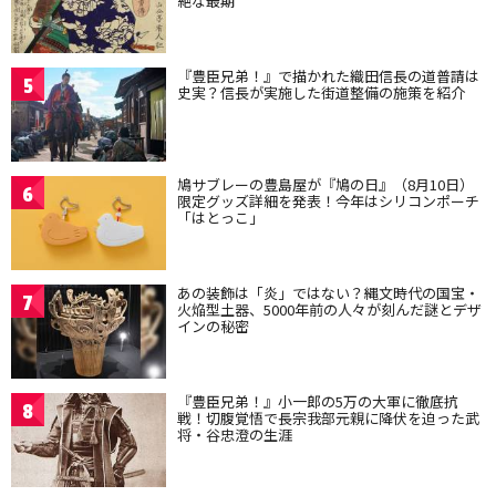
絶な最期
『豊臣兄弟！』で描かれた織田信長の道普請は
5
史実？信長が実施した街道整備の施策を紹介
鳩サブレーの豊島屋が『鳩の日』（8月10日）
6
限定グッズ詳細を発表！今年はシリコンポーチ
「はとっこ」
あの装飾は「炎」ではない？縄文時代の国宝・
7
火焔型土器、5000年前の人々が刻んだ謎とデザ
インの秘密
『豊臣兄弟！』小一郎の5万の大軍に徹底抗
8
戦！切腹覚悟で長宗我部元親に降伏を迫った武
将・谷忠澄の生涯