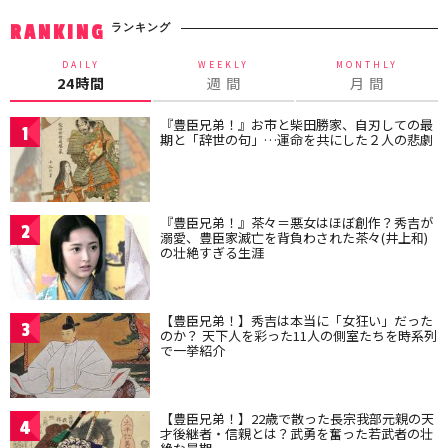
ランキング
RANKING
DAILY
WEEKLY
MONTHLY
24時間
週 間
月 間
『豊臣兄弟！』お市と柴田勝家、自刃しての最
1
期と「辞世の句」…運命を共にした２人の悲劇
『豊臣兄弟！』茶々＝悪女はほぼ創作？秀吉が
2
溺愛、豊臣家滅亡を背負わされた茶々(井上和)
の壮絶すぎる生涯
【豊臣兄弟！】秀吉は本当に「女狂い」だった
3
のか？ 天下人を彩った11人の側室たちを時系列
で一挙紹介
【豊臣兄弟！】22歳で散った長宗我部元親の天
4
才後継者・信親とは？武勇を奮った若武者の壮