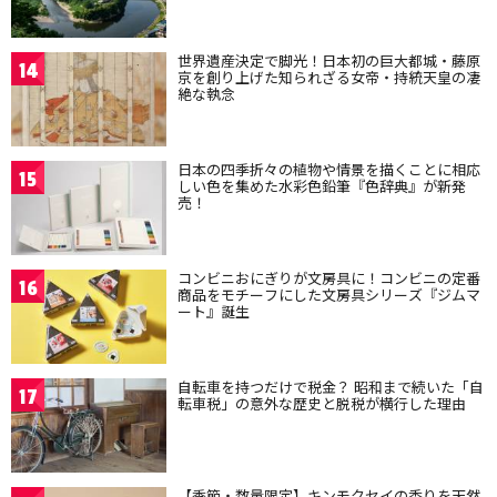
世界遺産決定で脚光！日本初の巨大都城・藤原
14
京を創り上げた知られざる女帝・持統天皇の凄
絶な執念
日本の四季折々の植物や情景を描くことに相応
15
しい色を集めた水彩色鉛筆『色辞典』が新発
売！
コンビニおにぎりが文房具に！コンビニの定番
16
商品をモチーフにした文房具シリーズ『ジムマ
ート』誕生
自転車を持つだけで税金？ 昭和まで続いた「自
17
転車税」の意外な歴史と脱税が横行した理由
【季節・数量限定】キンモクセイの香りを天然