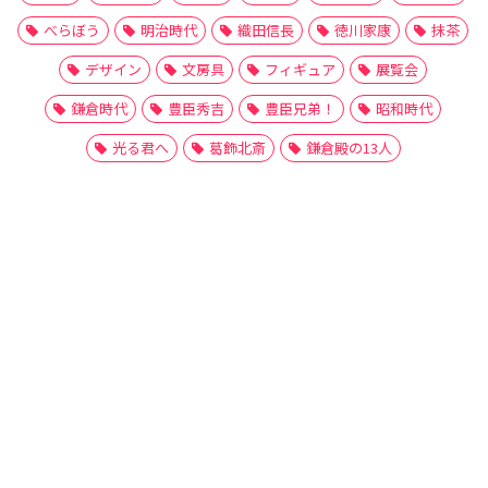
べらぼう
明治時代
織田信長
徳川家康
抹茶
デザイン
文房具
フィギュア
展覧会
鎌倉時代
豊臣秀吉
豊臣兄弟！
昭和時代
光る君へ
葛飾北斎
鎌倉殿の13人