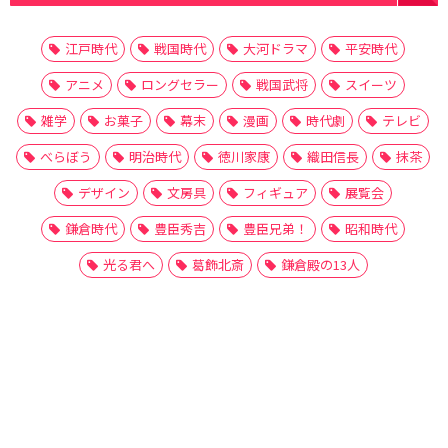
江戸時代
戦国時代
大河ドラマ
平安時代
アニメ
ロングセラー
戦国武将
スイーツ
雑学
お菓子
幕末
漫画
時代劇
テレビ
べらぼう
明治時代
徳川家康
織田信長
抹茶
デザイン
文房具
フィギュア
展覧会
鎌倉時代
豊臣秀吉
豊臣兄弟！
昭和時代
光る君へ
葛飾北斎
鎌倉殿の13人