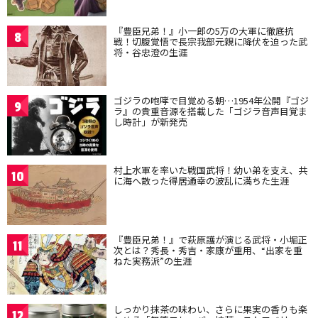
『豊臣兄弟！』小一郎の5万の大軍に徹底抗
8
戦！切腹覚悟で長宗我部元親に降伏を迫った武
将・谷忠澄の生涯
ゴジラの咆哮で目覚める朝…1954年公開『ゴジ
9
ラ』の貴重音源を搭載した「ゴジラ音声目覚ま
し時計」が新発売
村上水軍を率いた戦国武将！幼い弟を支え、共
10
に海へ散った得居通幸の波乱に満ちた生涯
『豊臣兄弟！』で萩原護が演じる武将・小堀正
11
次とは？秀長・秀吉・家康が重用、“出家を重
ねた実務派”の生涯
しっかり抹茶の味わい、さらに果実の香りも楽
12