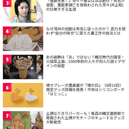
『豊臣兄弟！』茶々＝悪女はほぼ創作？秀吉が
3
溺愛、豊臣家滅亡を背負わされた茶々(井上和)
の壮絶すぎる生涯
なぜ浅井の旧臣は秀吉に従ったのか？ 武力を使
4
わず“自分の味方”に変えた裏工作の技法とは
あの装飾は「炎」ではない？縄文時代の国宝・
5
火焔型土器、5000年前の人々が刻んだ謎とデザ
インの秘密
鳩サブレーの豊島屋が『鳩の日』（8月10日）
6
限定グッズ詳細を発表！今年はシリコンポーチ
「はとっこ」
土偶なりきりパーカーも！青森の縄文遺跡群で
7
発掘された土偶がモチーフのキュートなグッズ
が新発売