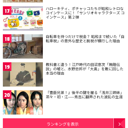
ハローキティ、ポチャッコたちが昭和レトロな
17
コインケースに！「サンリオキャラクターズ コ
インケース」第２弾
自転車を持つだけで税金？ 昭和まで続いた「自
18
転車税」の意外な歴史と脱税が横行した理由
教科書と違う！江戸時代の田沼意次「賄賂伝
19
説」の嘘と、水野忠邦が「大奥」を敵に回した
本当の理由
『豊臣兄弟！』後半の鍵を握る「浅井三姉妹」
20
茶々・初・江——秀吉に翻弄された波乱の生涯
ランキングを表示