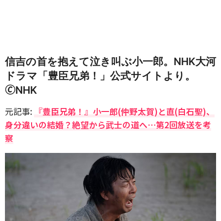
信吉の首を抱えて泣き叫ぶ小一郎。NHK大河
ドラマ「豊臣兄弟！」公式サイトより。
🄫NHK
元記事:
『豊臣兄弟！』小一郎(仲野太賀)と直(白石聖)、
身分違いの結婚？絶望から武士の道へ…第2回放送を考
察