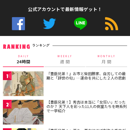
公式アカウントで最新情報ゲット！
ランキング
RANKING
DAILY
WEEKLY
MONTHLY
24時間
週 間
月 間
『豊臣兄弟！』お市と柴田勝家、自刃しての最
1
期と「辞世の句」…運命を共にした２人の悲劇
【豊臣兄弟！】秀吉は本当に「女狂い」だった
2
のか？ 天下人を彩った11人の側室たちを時系列
で一挙紹介