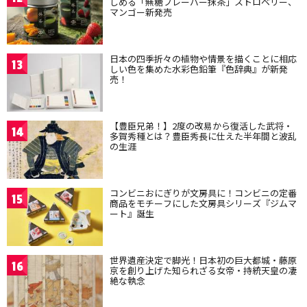
しめる「無糖フレーバー抹茶」ストロベリー、
マンゴー新発売
日本の四季折々の植物や情景を描くことに相応
13
しい色を集めた水彩色鉛筆『色辞典』が新発
売！
【豊臣兄弟！】2度の改易から復活した武将・
14
多賀秀種とは？豊臣秀長に仕えた半年間と波乱
の生涯
コンビニおにぎりが文房具に！コンビニの定番
15
商品をモチーフにした文房具シリーズ『ジムマ
ート』誕生
世界遺産決定で脚光！日本初の巨大都城・藤原
16
京を創り上げた知られざる女帝・持統天皇の凄
絶な執念