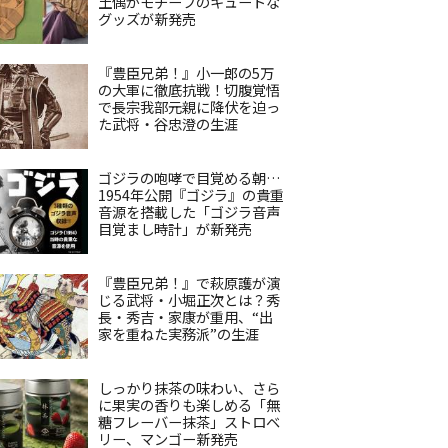
土偶がモチーフのキュートな
グッズが新発売
『豊臣兄弟！』小一郎の5万
の大軍に徹底抗戦！切腹覚悟
で長宗我部元親に降伏を迫っ
た武将・谷忠澄の生涯
ゴジラの咆哮で目覚める朝…
1954年公開『ゴジラ』の貴重
音源を搭載した「ゴジラ音声
目覚まし時計」が新発売
『豊臣兄弟！』で萩原護が演
じる武将・小堀正次とは？秀
長・秀吉・家康が重用、“出
家を重ねた実務派”の生涯
しっかり抹茶の味わい、さら
に果実の香りも楽しめる「無
糖フレーバー抹茶」ストロベ
リー、マンゴー新発売