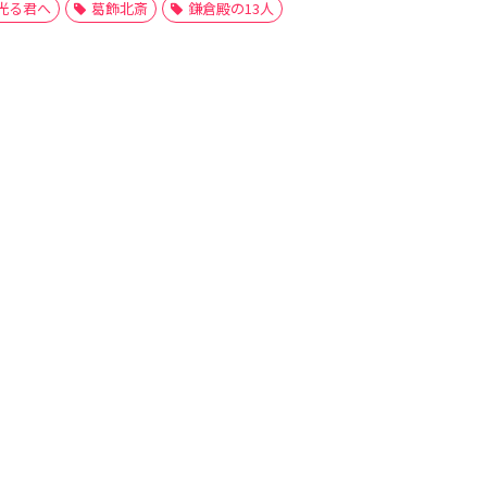
光る君へ
葛飾北斎
鎌倉殿の13人