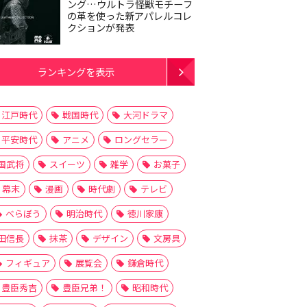
ング…ウルトラ怪獣モチーフ
の革を使った新アパレルコレ
クションが発表
ランキングを表示
江戸時代
戦国時代
大河ドラマ
平安時代
アニメ
ロングセラー
国武将
スイーツ
雑学
お菓子
幕末
漫画
時代劇
テレビ
べらぼう
明治時代
徳川家康
田信長
抹茶
デザイン
文房具
フィギュア
展覧会
鎌倉時代
豊臣秀吉
豊臣兄弟！
昭和時代