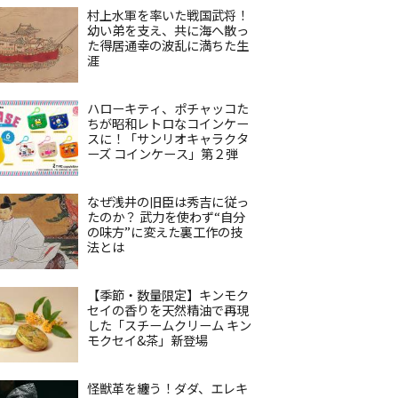
村上水軍を率いた戦国武将！
幼い弟を支え、共に海へ散っ
た得居通幸の波乱に満ちた生
涯
ハローキティ、ポチャッコた
ちが昭和レトロなコインケー
スに！「サンリオキャラクタ
ーズ コインケース」第２弾
なぜ浅井の旧臣は秀吉に従っ
たのか？ 武力を使わず“自分
の味方”に変えた裏工作の技
法とは
【季節・数量限定】キンモク
セイの香りを天然精油で再現
した「スチームクリーム キン
モクセイ&茶」新登場
怪獣革を纏う！ダダ、エレキ