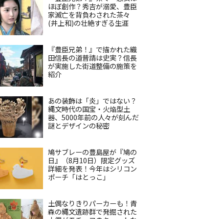
ほぼ創作？秀吉が溺愛、豊臣
家滅亡を背負わされた茶々
(井上和)の壮絶すぎる生涯
『豊臣兄弟！』で描かれた織
田信長の道普請は史実？信長
が実施した街道整備の施策を
紹介
あの装飾は「炎」ではない？
縄文時代の国宝・火焔型土
器、5000年前の人々が刻んだ
謎とデザインの秘密
鳩サブレーの豊島屋が『鳩の
日』（8月10日）限定グッズ
詳細を発表！今年はシリコン
ポーチ「はとっこ」
土偶なりきりパーカーも！青
森の縄文遺跡群で発掘された