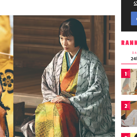
RAN
DA
2
1
2