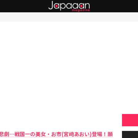
悲劇…戦国一の美女・お市(宮﨑あおい)登場！願