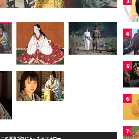
3
4
5
6
7
この写真が気に入ったらフォロー！