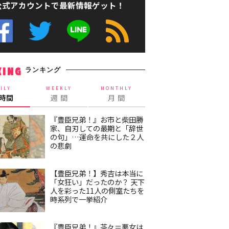
公式アカウントで最新情報ゲット！
ランキング
KING
ILY
WEEKLY
MONTHLY
4時間
週 間
月 間
『豊臣兄弟！』お市と柴田勝
家、自刃しての最期と「辞世
の句」…運命を共にした２人
の悲劇
【豊臣兄弟！】秀吉は本当に
「女狂い」だったのか？ 天下
人を彩った11人の側室たちを
時系列で一挙紹介
『豊臣兄弟！』茶々＝悪女は