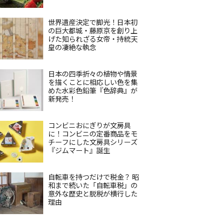
世界遺産決定で脚光！日本初
の巨大都城・藤原京を創り上
げた知られざる女帝・持統天
皇の凄絶な執念
日本の四季折々の植物や情景
を描くことに相応しい色を集
めた水彩色鉛筆『色辞典』が
新発売！
コンビニおにぎりが文房具
に！コンビニの定番商品をモ
チーフにした文房具シリーズ
『ジムマート』誕生
自転車を持つだけで税金？ 昭
和まで続いた「自転車税」の
意外な歴史と脱税が横行した
理由