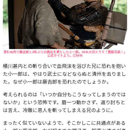
思わぬ所で藤吉郎と8年ぶりの再会を果たした小一郎。NHK大河ドラマ「豊臣兄弟！」
公式サイトより。🄫NHK
横川甚内との斬り合いで血飛沫を浴びた兄に恐れを抱い
た小一郎は、やはり武士になどならぬと清州を去りまし
た。なぜ小一郎は藤吉郎を恐れたのでしょうか。
考えられるのは「いつか自分もこうなってしまうのでは
ないか」という恐怖です。眉一つ動かさず、返り討ちと
は言え、冷徹に恩人を斬ってしまえる兄のように。
まったく似ていないようで、そこかしこに共通点がある