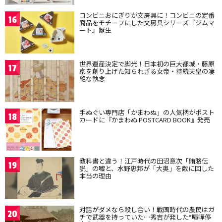
コンビニおにぎりが文房具に！コンビニの定番
16
商品をモチーフにした文房具シリーズ『ジムマ
ート』誕生
世界遺産決定で脚光！日本初の巨大都城・藤原
17
京を創り上げた知られざる女帝・持統天皇の凄
絶な執念
手ぬぐい専門店「かまわぬ」の人気柄がポスト
18
カードに『かまわぬ POSTCARD BOOK』発売
教科書と違う！江戸時代の田沼意次「賄賂伝
19
説」の嘘と、水野忠邦が「大奥」を敵に回した
本当の理由
対話がダメなら殺し合い！戦国時代の農民はガ
20
チで武器を持っていた…秀吉が発した“喧嘩停