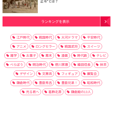
止令”とは？
ランキングを表示
江戸時代
戦国時代
大河ドラマ
平安時代
アニメ
ロングセラー
戦国武将
スイーツ
雑学
お菓子
幕末
漫画
時代劇
テレビ
べらぼう
明治時代
徳川家康
織田信長
抹茶
デザイン
文房具
フィギュア
展覧会
鎌倉時代
豊臣秀吉
豊臣兄弟！
昭和時代
光る君へ
葛飾北斎
鎌倉殿の13人