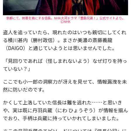
京都にて、刺客を背にする信長。NHK大河ドラマ「豊臣兄弟！」公式サイトより。
🄫NHK
盗人を追っていたら、現れたのはいつも親切にしてくれ
る横川甚内（勝村政信）。まさか美濃の斎藤義龍
（DAIGO）と通じていようとは思いませんでした。
「見回りであれば（怪しまれないよう）なぜ灯りを持っ
ていない？」
ここでも小一郎の洞察力が冴えを見せて、情報漏洩を未
然に防いだのです。
かくして上洛していた信長は難を逃れた……と思いき
や、実は既に丹羽兵蔵（にわ ひょうぞう）が情報を掴ん
でおり、手柄は兵蔵に持っていかれてしまいました。
※この丹羽兵蔵のエピソードについては『信長公記』に