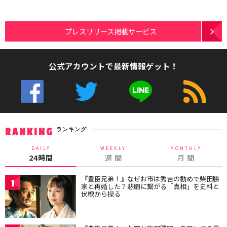
プレスリリース掲載サービス
公式アカウントで最新情報ゲット！
ランキング
RANKING
DAILY
WEEKLY
MONTHLY
24時間
週 間
月 間
『豊臣兄弟！』なぜお市は秀吉の勧めで柴田勝
1
家と再婚した？悲劇に繋がる「真相」を史料と
伏線から探る