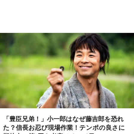
「豊臣兄弟！」小一郎はなぜ藤吉郎を恐れ
た？信長お忍び現場作業！テンポの良さに