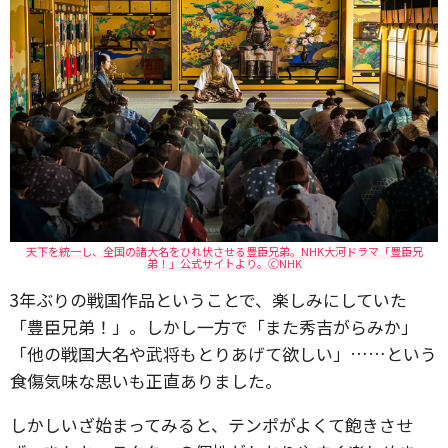
天下を統一し、全国の諸大名をひれ伏させる豊臣兄弟。NHK大河ドラマ「豊臣兄
弟！」公式サイトより。🄫NHK
3年ぶりの戦国作品ということで、楽しみにしていた
「豊臣兄弟！」。しかし一方で「また秀吉がらみか」
「他の戦国大名や武将もとりあげて欲しい」……という
食傷気味な思いも正直ありました。
しかしいざ始まってみると、テンポがよくて飽きさせ