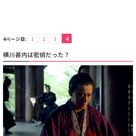
4
4ページ目:
1
2
3
横川甚内は密偵だった？