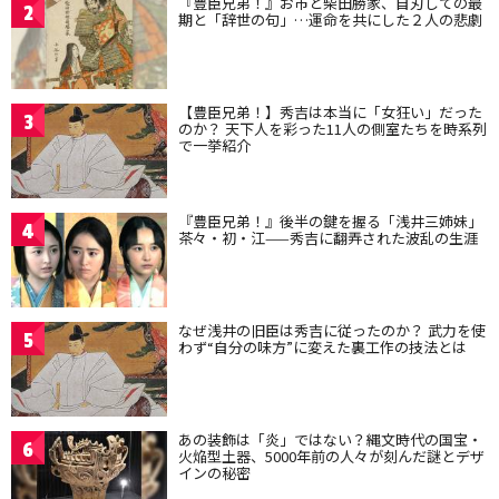
『豊臣兄弟！』お市と柴田勝家、自刃しての最
2
期と「辞世の句」…運命を共にした２人の悲劇
【豊臣兄弟！】秀吉は本当に「女狂い」だった
3
のか？ 天下人を彩った11人の側室たちを時系列
で一挙紹介
『豊臣兄弟！』後半の鍵を握る「浅井三姉妹」
4
茶々・初・江——秀吉に翻弄された波乱の生涯
なぜ浅井の旧臣は秀吉に従ったのか？ 武力を使
5
わず“自分の味方”に変えた裏工作の技法とは
あの装飾は「炎」ではない？縄文時代の国宝・
6
火焔型土器、5000年前の人々が刻んだ謎とデザ
インの秘密