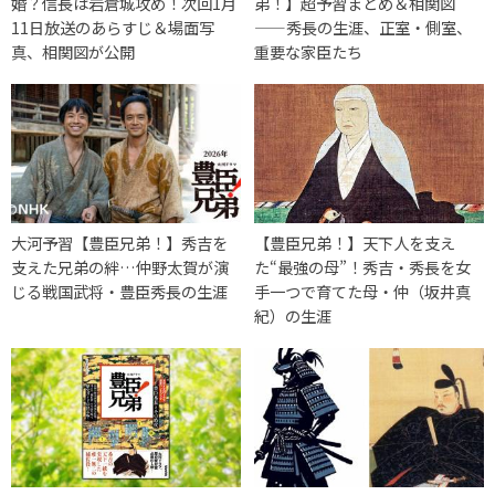
婚？信長は岩倉城攻め！次回1月
弟！】超予習まとめ＆相関図
11日放送のあらすじ＆場面写
——秀長の生涯、正室・側室、
真、相関図が公開
重要な家臣たち
大河予習【豊臣兄弟！】秀吉を
【豊臣兄弟！】天下人を支え
支えた兄弟の絆…仲野太賀が演
た“最強の母”！秀吉・秀長を女
じる戦国武将・豊臣秀長の生涯
手一つで育てた母・仲（坂井真
紀）の生涯