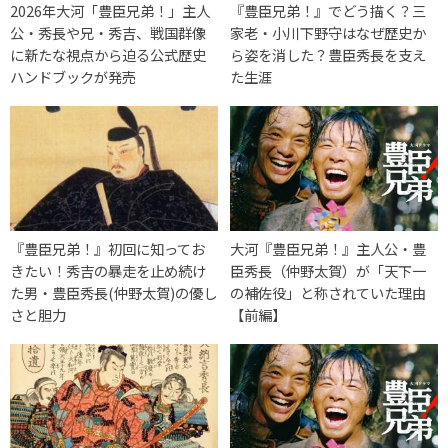
2026年大河「豊臣兄弟！」主人
『豊臣兄弟！』でどう描く？三
公・秀長や兄・秀吉、戦国群像
家老・小川下野守はなぜ歴史か
に新たな視点から迫る公式歴史
ら姿を消した？豊臣秀長を支え
ハンドブックが発売
た生涯
『豊臣兄弟！』初回に知ってお
大河『豊臣兄弟！』主人公・豊
きたい！秀吉の暴走を止め続け
臣秀長（仲野太賀）が「天下一
た男・豊臣秀長(仲野太賀)の優し
の補佐役」と称されていた理由
さと胆力
【前編】