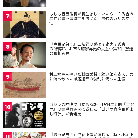
もしも豊臣秀長が長生きしていたら…？秀吉の
7
暴走と豊臣家滅亡を防げた「最強のカリスマ
性」
『豊臣兄弟！』三法師の誘拐は史実？秀吉
8
の“暴挙”、お市＆勝家再婚の真意…第30回放送
の真相考察
村上水軍を率いた戦国武将！幼い弟を支え、共
9
に海へ散った得居通幸の波乱に満ちた生涯
ゴジラの咆哮で目覚める朝…1954年公開『ゴジ
10
ラ』の貴重音源を搭載した「ゴジラ音声目覚ま
し時計」が新発売
『豊臣兄弟！』で萩原護が演じる武将・小堀正
11