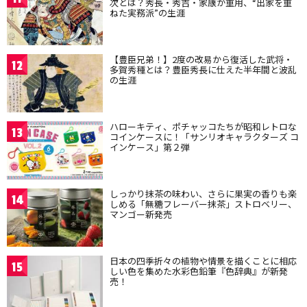
次とは？秀長・秀吉・家康が重用、“出家を重
ねた実務派”の生涯
【豊臣兄弟！】2度の改易から復活した武将・
12
多賀秀種とは？豊臣秀長に仕えた半年間と波乱
の生涯
ハローキティ、ポチャッコたちが昭和レトロな
13
コインケースに！「サンリオキャラクターズ コ
インケース」第２弾
しっかり抹茶の味わい、さらに果実の香りも楽
14
しめる「無糖フレーバー抹茶」ストロベリー、
マンゴー新発売
日本の四季折々の植物や情景を描くことに相応
15
しい色を集めた水彩色鉛筆『色辞典』が新発
売！