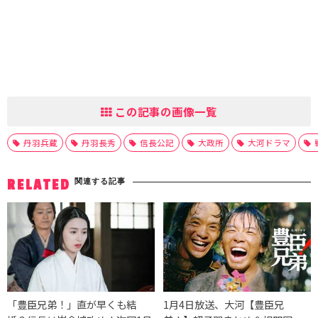
この記事の画像一覧
丹羽兵蔵
丹羽長秀
信長公記
大政所
大河ドラマ
関連する記事
RELATED
「豊臣兄弟！」直が早くも結
1月4日放送、大河【豊臣兄