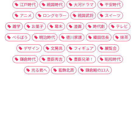
江戸時代
戦国時代
大河ドラマ
平安時代
アニメ
ロングセラー
戦国武将
スイーツ
雑学
お菓子
幕末
漫画
時代劇
テレビ
べらぼう
明治時代
徳川家康
織田信長
抹茶
デザイン
文房具
フィギュア
展覧会
鎌倉時代
豊臣秀吉
豊臣兄弟！
昭和時代
光る君へ
葛飾北斎
鎌倉殿の13人