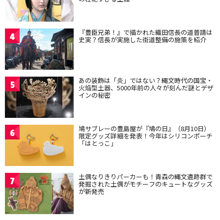
『豊臣兄弟！』で描かれた織田信長の道普請は
4
史実？信長が実施した街道整備の施策を紹介
あの装飾は「炎」ではない？縄文時代の国宝・
5
火焔型土器、5000年前の人々が刻んだ謎とデザ
インの秘密
鳩サブレーの豊島屋が『鳩の日』（8月10日）
6
限定グッズ詳細を発表！今年はシリコンポーチ
「はとっこ」
土偶なりきりパーカーも！青森の縄文遺跡群で
7
発掘された土偶がモチーフのキュートなグッズ
が新発売