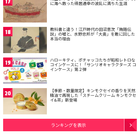
17
に海へ散った得居通幸の波乱に満ちた生涯
教科書と違う！江戸時代の田沼意次「賄賂伝
18
説」の嘘と、水野忠邦が「大奥」を敵に回した
本当の理由
ハローキティ、ポチャッコたちが昭和レトロな
19
コインケースに！「サンリオキャラクターズ コ
インケース」第２弾
【季節・数量限定】キンモクセイの香りを天然
20
精油で再現した「スチームクリーム キンモクセ
イ&茶」新登場
ランキングを表示