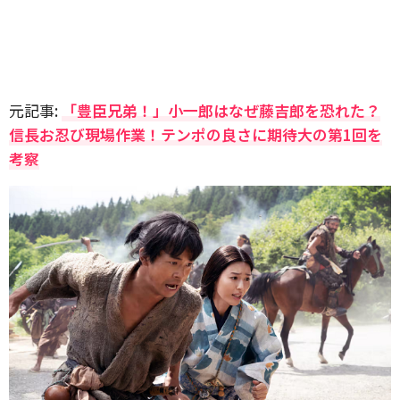
元記事:
「豊臣兄弟！」小一郎はなぜ藤吉郎を恐れた？
信長お忍び現場作業！テンポの良さに期待大の第1回を
考察