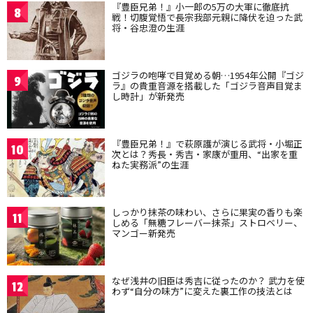
『豊臣兄弟！』小一郎の5万の大軍に徹底抗
8
戦！切腹覚悟で長宗我部元親に降伏を迫った武
将・谷忠澄の生涯
ゴジラの咆哮で目覚める朝…1954年公開『ゴジ
9
ラ』の貴重音源を搭載した「ゴジラ音声目覚ま
し時計」が新発売
『豊臣兄弟！』で萩原護が演じる武将・小堀正
10
次とは？秀長・秀吉・家康が重用、“出家を重
ねた実務派”の生涯
しっかり抹茶の味わい、さらに果実の香りも楽
11
しめる「無糖フレーバー抹茶」ストロベリー、
マンゴー新発売
なぜ浅井の旧臣は秀吉に従ったのか？ 武力を使
12
わず“自分の味方”に変えた裏工作の技法とは