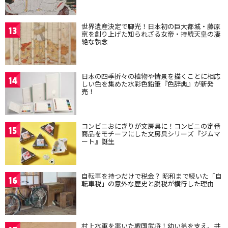
世界遺産決定で脚光！日本初の巨大都城・藤原
13
京を創り上げた知られざる女帝・持統天皇の凄
絶な執念
日本の四季折々の植物や情景を描くことに相応
14
しい色を集めた水彩色鉛筆『色辞典』が新発
売！
コンビニおにぎりが文房具に！コンビニの定番
15
商品をモチーフにした文房具シリーズ『ジムマ
ート』誕生
自転車を持つだけで税金？ 昭和まで続いた「自
16
転車税」の意外な歴史と脱税が横行した理由
村上水軍を率いた戦国武将！幼い弟を支え、共