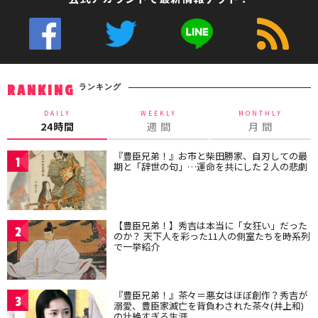
ランキング
RANKING
DAILY
WEEKLY
MONTHLY
24時間
週 間
月 間
『豊臣兄弟！』お市と柴田勝家、自刃しての最
1
期と「辞世の句」…運命を共にした２人の悲劇
【豊臣兄弟！】秀吉は本当に「女狂い」だった
2
のか？ 天下人を彩った11人の側室たちを時系列
で一挙紹介
『豊臣兄弟！』茶々＝悪女はほぼ創作？秀吉が
3
溺愛、豊臣家滅亡を背負わされた茶々(井上和)
の壮絶すぎる生涯