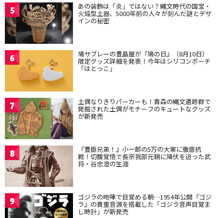
あの装飾は「炎」ではない？縄文時代の国宝・
5
火焔型土器、5000年前の人々が刻んだ謎とデザ
インの秘密
鳩サブレーの豊島屋が『鳩の日』（8月10日）
6
限定グッズ詳細を発表！今年はシリコンポーチ
「はとっこ」
土偶なりきりパーカーも！青森の縄文遺跡群で
7
発掘された土偶がモチーフのキュートなグッズ
が新発売
『豊臣兄弟！』小一郎の5万の大軍に徹底抗
8
戦！切腹覚悟で長宗我部元親に降伏を迫った武
将・谷忠澄の生涯
ゴジラの咆哮で目覚める朝…1954年公開『ゴジ
9
ラ』の貴重音源を搭載した「ゴジラ音声目覚ま
し時計」が新発売