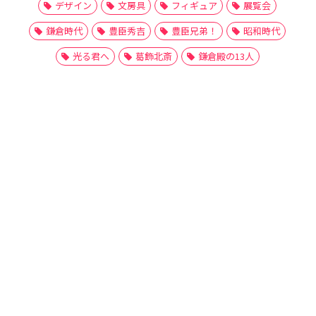
デザイン
文房具
フィギュア
展覧会
鎌倉時代
豊臣秀吉
豊臣兄弟！
昭和時代
光る君へ
葛飾北斎
鎌倉殿の13人