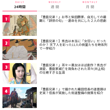
DAILY
WEEKLY
MONTHLY
24時間
週 間
月 間
『豊臣兄弟！』お市と柴田勝家、自刃しての最
1
期と「辞世の句」…運命を共にした２人の悲劇
【豊臣兄弟！】秀吉は本当に「女狂い」だった
2
のか？ 天下人を彩った11人の側室たちを時系列
で一挙紹介
『豊臣兄弟！』茶々＝悪女はほぼ創作？秀吉が
3
溺愛、豊臣家滅亡を背負わされた茶々(井上和)
の壮絶すぎる生涯
『豊臣兄弟！』で描かれた織田信長の道普請は
4
史実？信長が実施した街道整備の施策を紹介