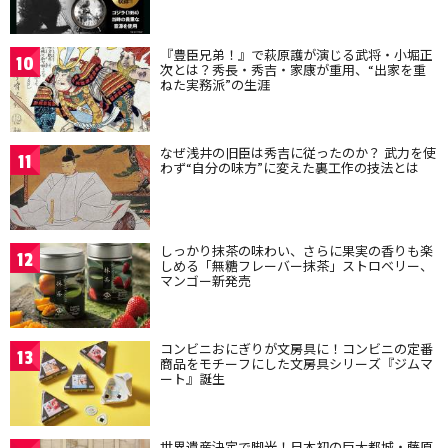
『豊臣兄弟！』で萩原護が演じる武将・小堀正
10
次とは？秀長・秀吉・家康が重用、“出家を重
ねた実務派”の生涯
なぜ浅井の旧臣は秀吉に従ったのか？ 武力を使
11
わず“自分の味方”に変えた裏工作の技法とは
しっかり抹茶の味わい、さらに果実の香りも楽
12
しめる「無糖フレーバー抹茶」ストロベリー、
マンゴー新発売
コンビニおにぎりが文房具に！コンビニの定番
13
商品をモチーフにした文房具シリーズ『ジムマ
ート』誕生
世界遺産決定で脚光！日本初の巨大都城・藤原