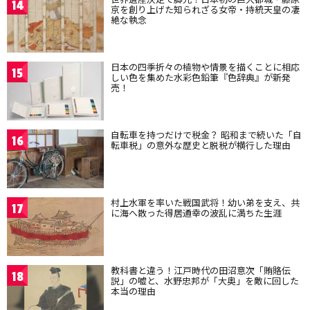
14
京を創り上げた知られざる女帝・持統天皇の凄
絶な執念
日本の四季折々の植物や情景を描くことに相応
15
しい色を集めた水彩色鉛筆『色辞典』が新発
売！
自転車を持つだけで税金？ 昭和まで続いた「自
16
転車税」の意外な歴史と脱税が横行した理由
村上水軍を率いた戦国武将！幼い弟を支え、共
17
に海へ散った得居通幸の波乱に満ちた生涯
教科書と違う！江戸時代の田沼意次「賄賂伝
18
説」の嘘と、水野忠邦が「大奥」を敵に回した
本当の理由