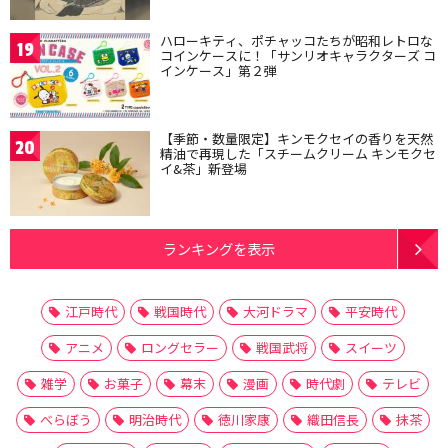
ハローキティ、ポチャッコたちが昭和レトロな
19
コインケースに！「サンリオキャラクターズ コ
インケース」第２弾
【季節・数量限定】キンモクセイの香りを天然
20
精油で再現した「スチームクリーム キンモクセ
イ&茶」新登場
ランキングを表示
江戸時代
戦国時代
大河ドラマ
平安時代
アニメ
ロングセラー
戦国武将
スイーツ
雑学
お菓子
幕末
漫画
時代劇
テレビ
べらぼう
明治時代
徳川家康
織田信長
抹茶