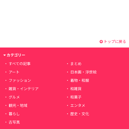
トップに戻る
カテゴリー
すべての記事
まとめ
アート
日本画・浮世絵
ファッション
着物・和服
雑貨・インテリア
和雑貨
グルメ
和菓子
観光・地域
エンタメ
暮らし
歴史・文化
古写真