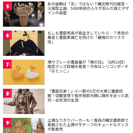
あの装飾は「炎」ではない？縄文時代の国宝・
5
火焔型土器、5000年前の人々が刻んだ謎とデザ
インの秘密
もしも豊臣秀長が長生きしていたら…？秀吉の
6
暴走と豊臣家滅亡を防げた「最強のカリスマ
性」
鳩サブレーの豊島屋が『鳩の日』（8月10日）
7
限定グッズ詳細を発表！今年はシリコンポーチ
「はとっこ」
『豊臣兄弟！』小一郎の5万の大軍に徹底抗
8
戦！切腹覚悟で長宗我部元親に降伏を迫った武
将・谷忠澄の生涯
土偶なりきりパーカーも！青森の縄文遺跡群で
9
発掘された土偶がモチーフのキュートなグッズ
が新発売