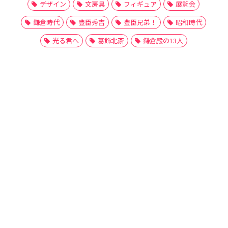
デザイン
文房具
フィギュア
展覧会
鎌倉時代
豊臣秀吉
豊臣兄弟！
昭和時代
光る君へ
葛飾北斎
鎌倉殿の13人