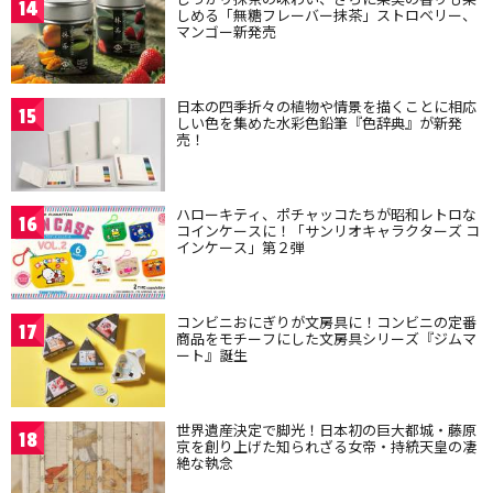
14
しめる「無糖フレーバー抹茶」ストロベリー、
マンゴー新発売
日本の四季折々の植物や情景を描くことに相応
15
しい色を集めた水彩色鉛筆『色辞典』が新発
売！
ハローキティ、ポチャッコたちが昭和レトロな
16
コインケースに！「サンリオキャラクターズ コ
インケース」第２弾
コンビニおにぎりが文房具に！コンビニの定番
17
商品をモチーフにした文房具シリーズ『ジムマ
ート』誕生
世界遺産決定で脚光！日本初の巨大都城・藤原
18
京を創り上げた知られざる女帝・持統天皇の凄
絶な執念