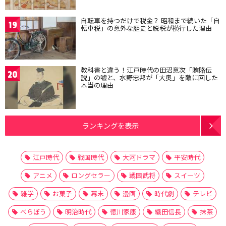
自転車を持つだけで税金？ 昭和まで続いた「自
19
転車税」の意外な歴史と脱税が横行した理由
教科書と違う！江戸時代の田沼意次「賄賂伝
20
説」の嘘と、水野忠邦が「大奥」を敵に回した
本当の理由
ランキングを表示
江戸時代
戦国時代
大河ドラマ
平安時代
アニメ
ロングセラー
戦国武将
スイーツ
雑学
お菓子
幕末
漫画
時代劇
テレビ
べらぼう
明治時代
徳川家康
織田信長
抹茶