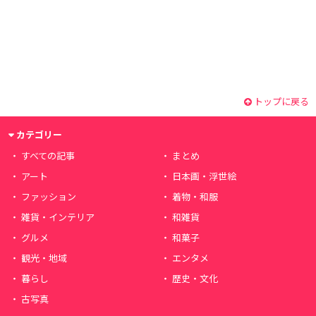
トップに戻る
カテゴリー
すべての記事
まとめ
アート
日本画・浮世絵
ファッション
着物・和服
雑貨・インテリア
和雑貨
グルメ
和菓子
観光・地域
エンタメ
暮らし
歴史・文化
古写真