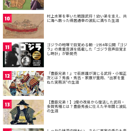
村上水軍を率いた戦国武将！幼い弟を支え、共
10
に海へ散った得居通幸の波乱に満ちた生涯
ゴジラの咆哮で目覚める朝…1954年公開『ゴジ
11
ラ』の貴重音源を搭載した「ゴジラ音声目覚ま
し時計」が新発売
『豊臣兄弟！』で萩原護が演じる武将・小堀正
12
次とは？秀長・秀吉・家康が重用、“出家を重
ねた実務派”の生涯
【豊臣兄弟！】2度の改易から復活した武将・
13
多賀秀種とは？豊臣秀長に仕えた半年間と波乱
の生涯
しっかり抹茶の味わい、さらに果実の香りも楽