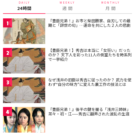
DAILY
WEEKLY
MONTHLY
24時間
週 間
月 間
『豊臣兄弟！』お市と柴田勝家、自刃しての最
1
期と「辞世の句」…運命を共にした２人の悲劇
【豊臣兄弟！】秀吉は本当に「女狂い」だった
2
のか？ 天下人を彩った11人の側室たちを時系列
で一挙紹介
なぜ浅井の旧臣は秀吉に従ったのか？ 武力を使
3
わず“自分の味方”に変えた裏工作の技法とは
『豊臣兄弟！』後半の鍵を握る「浅井三姉妹」
4
茶々・初・江——秀吉に翻弄された波乱の生涯