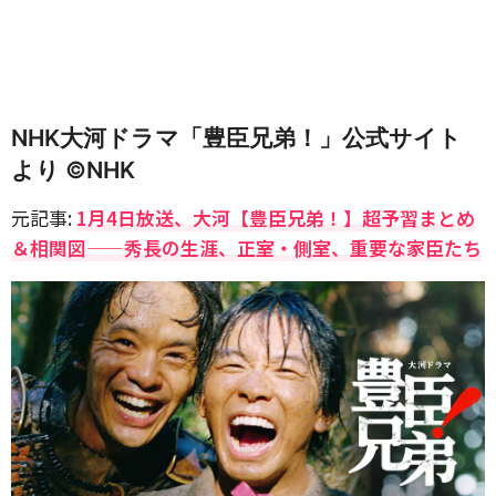
NHK大河ドラマ「豊臣兄弟！」公式サイト
より ©NHK
元記事:
1月4日放送、大河【豊臣兄弟！】超予習まとめ
＆相関図——秀長の生涯、正室・側室、重要な家臣たち