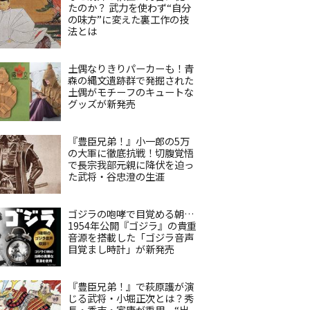
たのか？ 武力を使わず“自分
の味方”に変えた裏工作の技
法とは
土偶なりきりパーカーも！青
森の縄文遺跡群で発掘された
土偶がモチーフのキュートな
グッズが新発売
『豊臣兄弟！』小一郎の5万
の大軍に徹底抗戦！切腹覚悟
で長宗我部元親に降伏を迫っ
た武将・谷忠澄の生涯
ゴジラの咆哮で目覚める朝…
1954年公開『ゴジラ』の貴重
音源を搭載した「ゴジラ音声
目覚まし時計」が新発売
『豊臣兄弟！』で萩原護が演
じる武将・小堀正次とは？秀
長・秀吉・家康が重用、“出