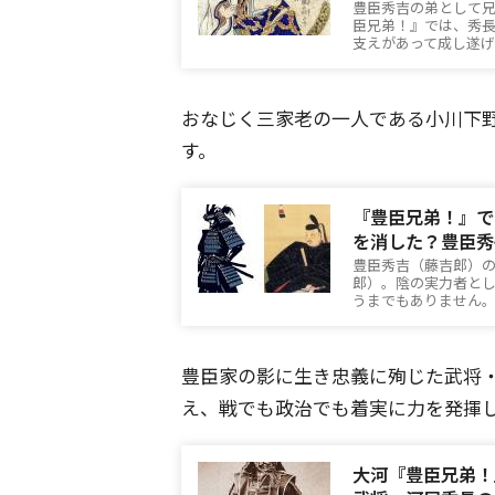
豊臣秀吉の弟として兄
臣兄弟！』では、秀
支えがあって成し遂
おなじく三家老の一人である小川下野
す。
『豊臣兄弟！』で
を消した？豊臣秀
豊臣秀吉（藤吉郎）
郎）。陰の実力者と
うまでもありません
豊臣家の影に生き忠義に殉じた武将
え、戦でも政治でも着実に力を発揮
大河『豊臣兄弟！