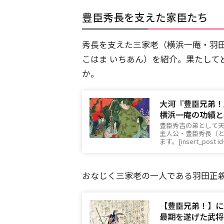
豊臣秀長を支えた家臣たち
秀長を支えた三家老（横浜一庵・羽
こはま いちあん）を紹介。果たして
か。
大河『豊臣兄弟！
横浜一庵の功績と
豊臣秀吉の弟として天
主人公・豊臣秀長（と
ます。[insert_post i
おなじく三家老の一人である羽田正親
【豊臣兄弟！】に
最期を遂げた武将