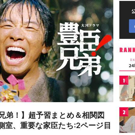
RAN
DA
2
1
2
臣兄弟！】超予習まとめ＆相関図
側室、重要な家臣たち:2ページ目