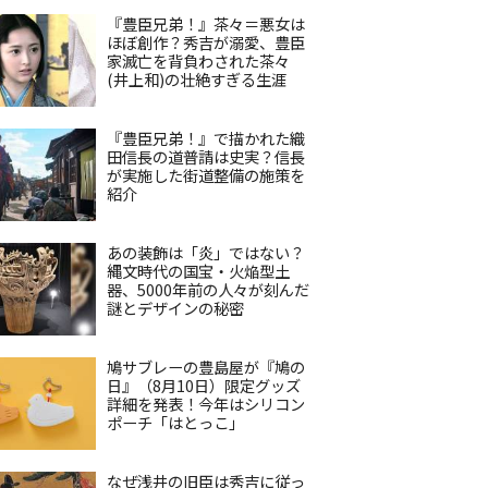
『豊臣兄弟！』茶々＝悪女は
ほぼ創作？秀吉が溺愛、豊臣
家滅亡を背負わされた茶々
(井上和)の壮絶すぎる生涯
『豊臣兄弟！』で描かれた織
田信長の道普請は史実？信長
が実施した街道整備の施策を
紹介
あの装飾は「炎」ではない？
縄文時代の国宝・火焔型土
器、5000年前の人々が刻んだ
謎とデザインの秘密
鳩サブレーの豊島屋が『鳩の
日』（8月10日）限定グッズ
詳細を発表！今年はシリコン
ポーチ「はとっこ」
なぜ浅井の旧臣は秀吉に従っ