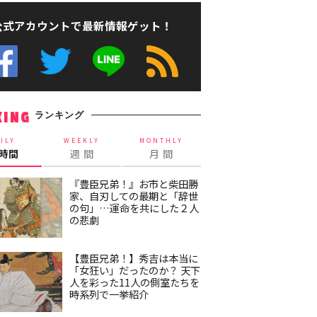
公式アカウントで最新情報ゲット！
ランキング
KING
ILY
WEEKLY
MONTHLY
4時間
週 間
月 間
『豊臣兄弟！』お市と柴田勝
家、自刃しての最期と「辞世
の句」…運命を共にした２人
の悲劇
【豊臣兄弟！】秀吉は本当に
「女狂い」だったのか？ 天下
人を彩った11人の側室たちを
時系列で一挙紹介