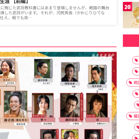
生涯 【前編】
20
義に殉じた武将教科書にはあまり登場しませんが、戦国の舞台
発揮した武将がいます。それが、河尻秀長（かわじりひでな
に仕え、戦でも政…
戦
織