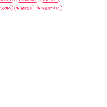
光る君へ
葛飾北斎
鎌倉殿の13人