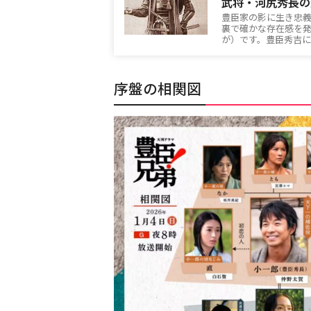
武将・河尻秀長の
豊臣家の影に生き忠
裏で確かな存在感を
が）です。豊臣秀吉
序盤の相関図