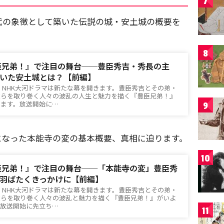
7
武の象徴として築いた伝説の城・安土城の概要を
8
豊臣兄弟！』で注目の舞台──豊臣秀吉・秀長の主
いた安土城とは？【前編】
土）、NHK大河ドラマは新たな幕を開きます。豊臣秀吉とその弟・
彼らを取り巻く人々の波乱の人生と魅力を描く『豊臣兄弟！』
します。放送開始に…
9
となった本能寺の変の基本概要、真相に迫ります。
10
豊臣兄弟！』で注目の舞台──「本能寺の変」豊臣秀
羽ばたくきっかけに【前編】
土）、NHK大河ドラマは新たな幕を開きます。豊臣秀吉とその弟・
彼らを取り巻く人々の波乱と魅力を描く『豊臣兄弟！』がいよ
。放送開始に先立ち…
11