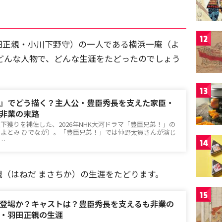
12
田正親・小川下野守）の一人である横浜一庵（よ
どんな人物で、どんな生涯をたどったのでしょう
13
』でどう描く？主人公・豊臣秀長を支えた家臣・
非業の末路
下獲りを補佐した、2026年NHK大河ドラマ「豊臣兄弟！」の
よとみ ひでなが）。「豊臣兄弟！」では仲野太賀さんが演じ
d…
14
（はねだ まさちか）の生涯をたどります。
15
登場か？キャストは？豊臣秀長を支えるも非業の
・羽田正親の生涯