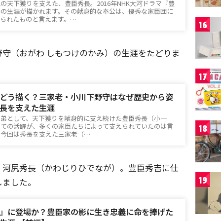
の天下獲りを支えた、豊臣秀長。2016年NHK大河ドラマ『豊
長の生涯が描かれます。その献身的な奉公は、優秀な家臣団に
げられたものと言えます。…
16
守（おがわ しもつけのかみ）の生涯をたどりま
17
どう描く？三家老・小川下野守はなぜ歴史から姿
長を支えた生涯
の弟として、天下獲りを献身的に支え続けた豊臣秀長（小一
しての活躍が、多くの家臣たちによって支えられていたのは言
18
。今回は秀長を支えた三家老（…
・河尻秀長（かわじりひでなが）。豊臣秀吉に仕
19
しました。
』に登場か？豊臣家の影に生き忠義に命を捧げた