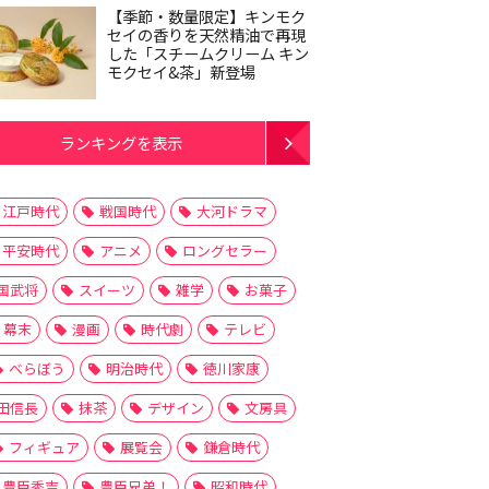
【季節・数量限定】キンモク
セイの香りを天然精油で再現
した「スチームクリーム キン
モクセイ&茶」新登場
ランキングを表示
江戸時代
戦国時代
大河ドラマ
平安時代
アニメ
ロングセラー
国武将
スイーツ
雑学
お菓子
幕末
漫画
時代劇
テレビ
べらぼう
明治時代
徳川家康
田信長
抹茶
デザイン
文房具
フィギュア
展覧会
鎌倉時代
豊臣秀吉
豊臣兄弟！
昭和時代