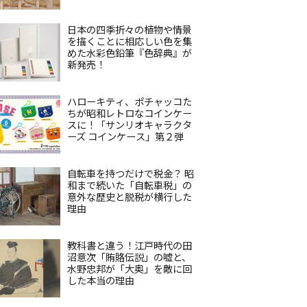
日本の四季折々の植物や情景
を描くことに相応しい色を集
めた水彩色鉛筆『色辞典』が
新発売！
ハローキティ、ポチャッコた
ちが昭和レトロなコインケー
スに！「サンリオキャラクタ
ーズ コインケース」第２弾
自転車を持つだけで税金？ 昭
和まで続いた「自転車税」の
意外な歴史と脱税が横行した
理由
教科書と違う！江戸時代の田
沼意次「賄賂伝説」の嘘と、
水野忠邦が「大奥」を敵に回
した本当の理由