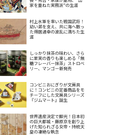
家を重ねた実務派”の生涯
村上水軍を率いた戦国武将！
幼い弟を支え、共に海へ散っ
た得居通幸の波乱に満ちた生
涯
しっかり抹茶の味わい、さら
に果実の香りも楽しめる「無
糖フレーバー抹茶」ストロベ
リー、マンゴー新発売
コンビニおにぎりが文房具
に！コンビニの定番商品をモ
チーフにした文房具シリーズ
『ジムマート』誕生
世界遺産決定で脚光！日本初
の巨大都城・藤原京を創り上
げた知られざる女帝・持統天
皇の凄絶な執念