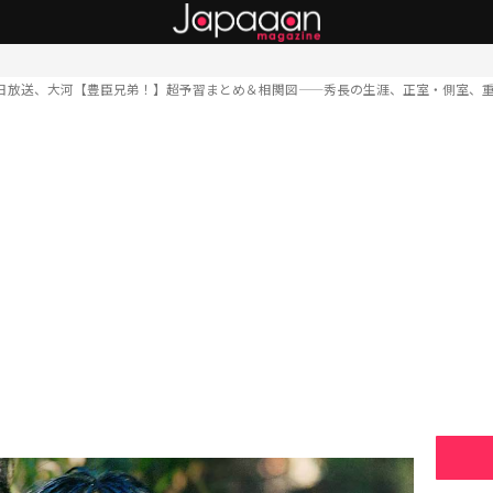
4日放送、大河【豊臣兄弟！】超予習まとめ＆相関図——秀長の生涯、正室・側室、