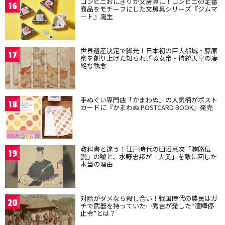
コンビニおにぎりが文房具に！コンビニの定番
16
商品をモチーフにした文房具シリーズ『ジムマ
ート』誕生
世界遺産決定で脚光！日本初の巨大都城・藤原
17
京を創り上げた知られざる女帝・持統天皇の凄
絶な執念
手ぬぐい専門店「かまわぬ」の人気柄がポスト
18
カードに『かまわぬ POSTCARD BOOK』発売
教科書と違う！江戸時代の田沼意次「賄賂伝
19
説」の嘘と、水野忠邦が「大奥」を敵に回した
本当の理由
対話がダメなら殺し合い！戦国時代の農民はガ
20
チで武器を持っていた…秀吉が発した“喧嘩停
止令”とは？