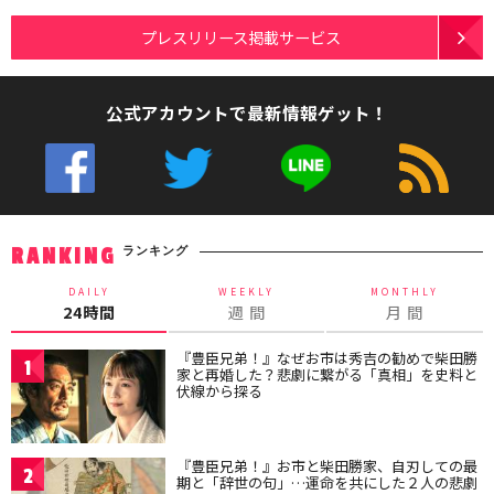
プレスリリース掲載サービス
公式アカウントで最新情報ゲット！
ランキング
RANKING
DAILY
WEEKLY
MONTHLY
24時間
週 間
月 間
『豊臣兄弟！』なぜお市は秀吉の勧めで柴田勝
1
家と再婚した？悲劇に繋がる「真相」を史料と
伏線から探る
『豊臣兄弟！』お市と柴田勝家、自刃しての最
2
期と「辞世の句」…運命を共にした２人の悲劇