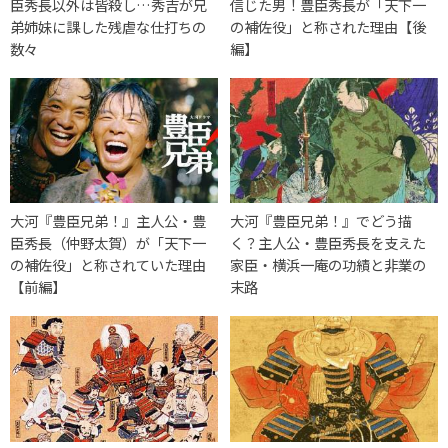
臣秀長以外は皆殺し…秀吉が兄
信じた男！豊臣秀長が「天下一
弟姉妹に課した残虐な仕打ちの
の補佐役」と称された理由【後
数々
編】
大河『豊臣兄弟！』主人公・豊
大河『豊臣兄弟！』でどう描
臣秀長（仲野太賀）が「天下一
く？主人公・豊臣秀長を支えた
の補佐役」と称されていた理由
家臣・横浜一庵の功績と非業の
【前編】
末路