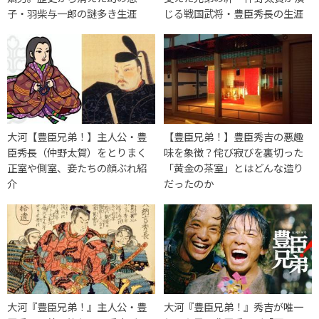
子・羽柴与一郎の謎多き生涯
じる戦国武将・豊臣秀長の生涯
大河【豊臣兄弟！】主人公・豊
【豊臣兄弟！】豊臣秀吉の悪趣
臣秀長（仲野太賀）をとりまく
味を象徴？侘び寂びを裏切った
正室や側室、妾たちの顔ぶれ紹
「黄金の茶室」とはどんな造り
介
だったのか
大河『豊臣兄弟！』主人公・豊
大河『豊臣兄弟！』秀吉が唯一