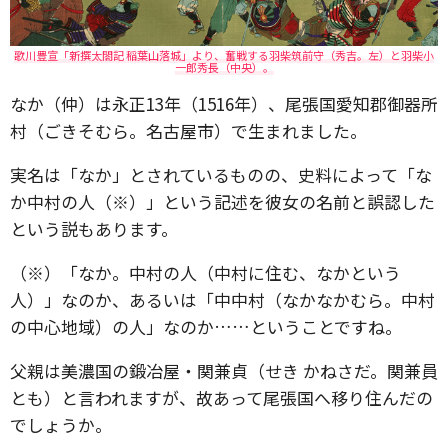
歌川豊宣「新撰太閤記 稲葉山落城」より、奮戦する羽柴筑前守（秀吉。左）と羽柴小
一郎秀長（中央）。
なか（仲）は永正13年（1516年）、尾張国愛知郡御器所
村（ごきそむら。名古屋市）で生まれました。
実名は「なか」とされているものの、史料によって「な
か中村の人（※）」という記述を彼女の名前と誤認した
という説もあります。
（※）「なか。中村の人（中村に住む、なかという
人）」なのか、あるいは「中中村（なかなかむら。中村
の中心地域）の人」なのか……ということですね。
父親は美濃国の鍛冶屋・関兼貞（せき かねさだ。関兼員
とも）と言われますが、故あって尾張国へ移り住んだの
でしょうか。