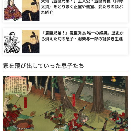
大河【豊臣兄弟！】主人公・豊臣秀長（仲野
太賀）をとりまく正室や側室、妾たちの顔ぶ
れ紹介
『豊臣兄弟！』豊臣秀長 唯一の嫡男。歴史か
ら消えた幻の息子・羽柴与一郎の謎多き生涯
家を飛び出していった息子たち