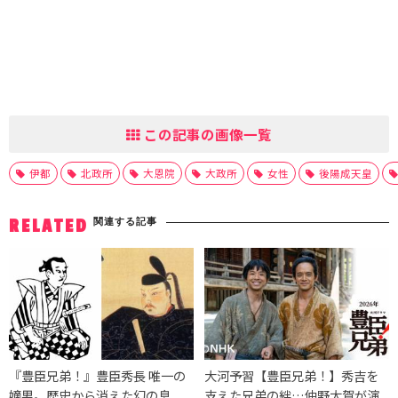
この記事の画像一覧
伊都
北政所
大恩院
大政所
女性
後陽成天皇
関連する記事
RELATED
『豊臣兄弟！』豊臣秀長 唯一の
大河予習【豊臣兄弟！】秀吉を
嫡男。歴史から消えた幻の息
支えた兄弟の絆…仲野太賀が演