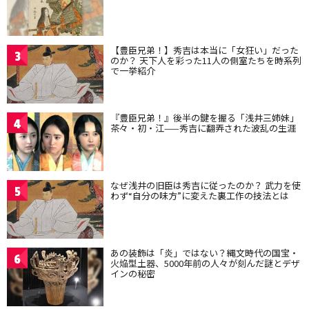
【豊臣兄弟！】秀吉は本当に「女狂い」だった
3
のか？ 天下人を彩った11人の側室たちを時系列
で一挙紹介
『豊臣兄弟！』後半の鍵を握る「浅井三姉妹」
4
茶々・初・江——秀吉に翻弄された波乱の生涯
なぜ浅井の旧臣は秀吉に従ったのか？ 武力を使
5
わず“自分の味方”に変えた裏工作の技法とは
あの装飾は「炎」ではない？縄文時代の国宝・
6
火焔型土器、5000年前の人々が刻んだ謎とデザ
インの秘密