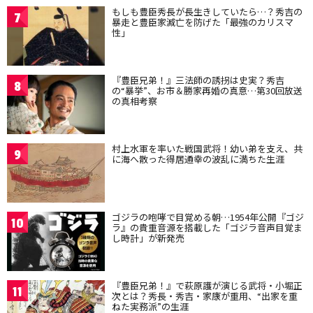
もしも豊臣秀長が長生きしていたら…？秀吉の
7
暴走と豊臣家滅亡を防げた「最強のカリスマ
性」
『豊臣兄弟！』三法師の誘拐は史実？秀吉
8
の“暴挙”、お市＆勝家再婚の真意…第30回放送
の真相考察
村上水軍を率いた戦国武将！幼い弟を支え、共
9
に海へ散った得居通幸の波乱に満ちた生涯
ゴジラの咆哮で目覚める朝…1954年公開『ゴジ
10
ラ』の貴重音源を搭載した「ゴジラ音声目覚ま
し時計」が新発売
『豊臣兄弟！』で萩原護が演じる武将・小堀正
11
次とは？秀長・秀吉・家康が重用、“出家を重
ねた実務派”の生涯