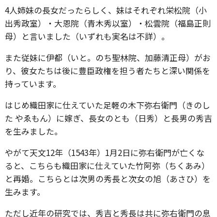
4人姉妹の長女だったらしく、妹はそれぞれ栄松院（小
出秀政室）・大恩院（青木秀以室）・松雲院（福島正則
母）と言いました（いずれも実名は不詳）。
また従妹に伊都（いと。のち聖林院、加藤清正母）がお
り、彼女たちは後に豊臣政権を担う者たちと深い関係を
持っています。
はじめ織田家に仕えていた足軽の木下弥右衛門（きのし
た やゑもん）に嫁ぎ、長女のとも（日秀）と長男の秀吉
を生みました。
やがて天文12年（1543年）1月2日に弥右衛門が亡くな
ると、こちらも織田家に仕えていた竹阿弥（ちくあみ）
と再婚。こちらとは次男の秀長と次女の旭（あさひ）を
生みます。
ただし近年の研究では、秀吉と秀長は共に弥右衛門の息