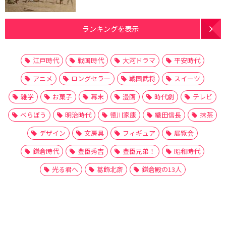
ランキングを表示
江戸時代
戦国時代
大河ドラマ
平安時代
アニメ
ロングセラー
戦国武将
スイーツ
雑学
お菓子
幕末
漫画
時代劇
テレビ
べらぼう
明治時代
徳川家康
織田信長
抹茶
デザイン
文房具
フィギュア
展覧会
鎌倉時代
豊臣秀吉
豊臣兄弟！
昭和時代
光る君へ
葛飾北斎
鎌倉殿の13人