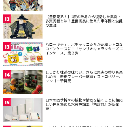
【豊臣兄弟！】2度の改易から復活した武将・
12
多賀秀種とは？豊臣秀長に仕えた半年間と波乱
の生涯
ハローキティ、ポチャッコたちが昭和レトロな
13
コインケースに！「サンリオキャラクターズ コ
インケース」第２弾
しっかり抹茶の味わい、さらに果実の香りも楽
14
しめる「無糖フレーバー抹茶」ストロベリー、
マンゴー新発売
日本の四季折々の植物や情景を描くことに相応
15
しい色を集めた水彩色鉛筆『色辞典』が新発
売！