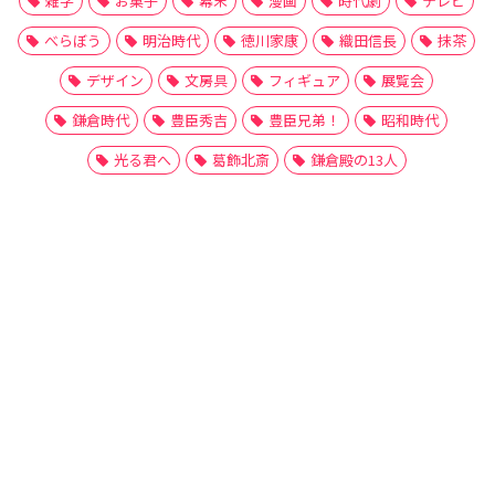
雑学
お菓子
幕末
漫画
時代劇
テレビ
べらぼう
明治時代
徳川家康
織田信長
抹茶
デザイン
文房具
フィギュア
展覧会
鎌倉時代
豊臣秀吉
豊臣兄弟！
昭和時代
光る君へ
葛飾北斎
鎌倉殿の13人