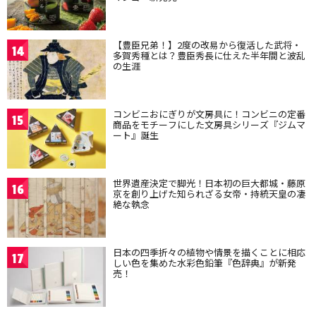
【豊臣兄弟！】2度の改易から復活した武将・
14
多賀秀種とは？豊臣秀長に仕えた半年間と波乱
の生涯
コンビニおにぎりが文房具に！コンビニの定番
15
商品をモチーフにした文房具シリーズ『ジムマ
ート』誕生
世界遺産決定で脚光！日本初の巨大都城・藤原
16
京を創り上げた知られざる女帝・持統天皇の凄
絶な執念
日本の四季折々の植物や情景を描くことに相応
17
しい色を集めた水彩色鉛筆『色辞典』が新発
売！