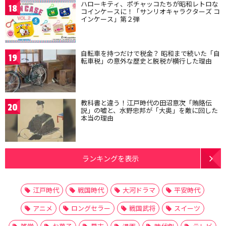
ハローキティ、ポチャッコたちが昭和レトロな
18
コインケースに！「サンリオキャラクターズ コ
インケース」第２弾
自転車を持つだけで税金？ 昭和まで続いた「自
19
転車税」の意外な歴史と脱税が横行した理由
教科書と違う！江戸時代の田沼意次「賄賂伝
20
説」の嘘と、水野忠邦が「大奥」を敵に回した
本当の理由
ランキングを表示
江戸時代
戦国時代
大河ドラマ
平安時代
アニメ
ロングセラー
戦国武将
スイーツ