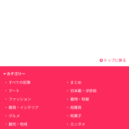
トップに戻る
カテゴリー
すべての記事
まとめ
アート
日本画・浮世絵
ファッション
着物・和服
雑貨・インテリア
和雑貨
グルメ
和菓子
観光・地域
エンタメ