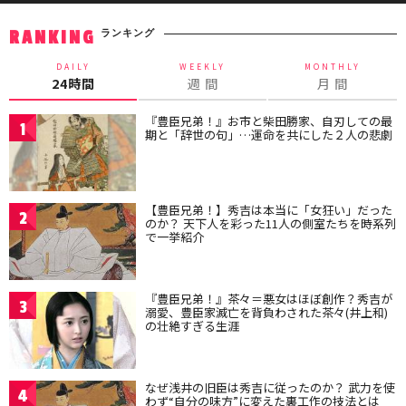
ランキング
RANKING
DAILY
WEEKLY
MONTHLY
24時間
週 間
月 間
『豊臣兄弟！』お市と柴田勝家、自刃しての最
1
期と「辞世の句」…運命を共にした２人の悲劇
【豊臣兄弟！】秀吉は本当に「女狂い」だった
2
のか？ 天下人を彩った11人の側室たちを時系列
で一挙紹介
『豊臣兄弟！』茶々＝悪女はほぼ創作？秀吉が
3
溺愛、豊臣家滅亡を背負わされた茶々(井上和)
の壮絶すぎる生涯
なぜ浅井の旧臣は秀吉に従ったのか？ 武力を使
4
わず“自分の味方”に変えた裏工作の技法とは