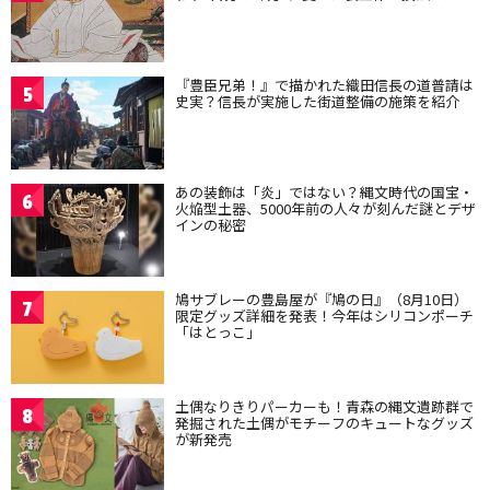
『豊臣兄弟！』で描かれた織田信長の道普請は
5
史実？信長が実施した街道整備の施策を紹介
あの装飾は「炎」ではない？縄文時代の国宝・
6
火焔型土器、5000年前の人々が刻んだ謎とデザ
インの秘密
鳩サブレーの豊島屋が『鳩の日』（8月10日）
7
限定グッズ詳細を発表！今年はシリコンポーチ
「はとっこ」
土偶なりきりパーカーも！青森の縄文遺跡群で
8
発掘された土偶がモチーフのキュートなグッズ
が新発売