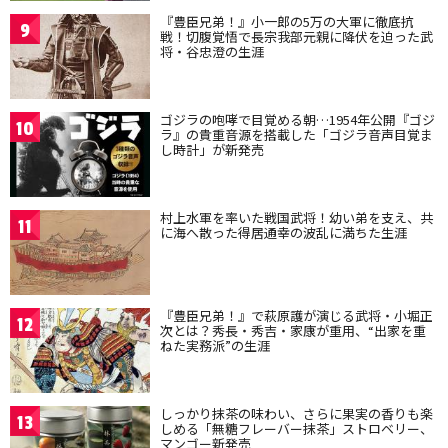
『豊臣兄弟！』小一郎の5万の大軍に徹底抗
9
戦！切腹覚悟で長宗我部元親に降伏を迫った武
将・谷忠澄の生涯
ゴジラの咆哮で目覚める朝…1954年公開『ゴジ
10
ラ』の貴重音源を搭載した「ゴジラ音声目覚ま
し時計」が新発売
村上水軍を率いた戦国武将！幼い弟を支え、共
11
に海へ散った得居通幸の波乱に満ちた生涯
『豊臣兄弟！』で萩原護が演じる武将・小堀正
12
次とは？秀長・秀吉・家康が重用、“出家を重
ねた実務派”の生涯
しっかり抹茶の味わい、さらに果実の香りも楽
13
しめる「無糖フレーバー抹茶」ストロベリー、
マンゴー新発売