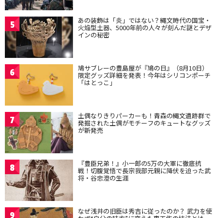
あの装飾は「炎」ではない？縄文時代の国宝・
5
火焔型土器、5000年前の人々が刻んだ謎とデザ
インの秘密
鳩サブレーの豊島屋が『鳩の日』（8月10日）
6
限定グッズ詳細を発表！今年はシリコンポーチ
「はとっこ」
土偶なりきりパーカーも！青森の縄文遺跡群で
7
発掘された土偶がモチーフのキュートなグッズ
が新発売
『豊臣兄弟！』小一郎の5万の大軍に徹底抗
8
戦！切腹覚悟で長宗我部元親に降伏を迫った武
将・谷忠澄の生涯
なぜ浅井の旧臣は秀吉に従ったのか？ 武力を使
9