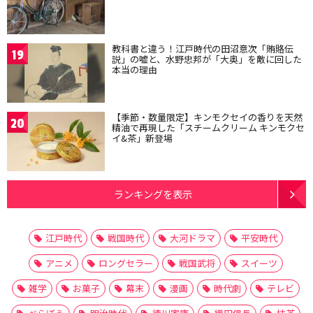
教科書と違う！江戸時代の田沼意次「賄賂伝
19
説」の嘘と、水野忠邦が「大奥」を敵に回した
本当の理由
【季節・数量限定】キンモクセイの香りを天然
20
精油で再現した「スチームクリーム キンモクセ
イ&茶」新登場
ランキングを表示
江戸時代
戦国時代
大河ドラマ
平安時代
アニメ
ロングセラー
戦国武将
スイーツ
雑学
お菓子
幕末
漫画
時代劇
テレビ