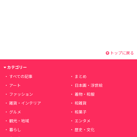
トップに戻る
カテゴリー
すべての記事
まとめ
アート
日本画・浮世絵
ファッション
着物・和服
雑貨・インテリア
和雑貨
グルメ
和菓子
観光・地域
エンタメ
暮らし
歴史・文化