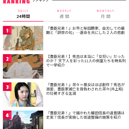
ランキング
RANKING
DAILY
WEEKLY
MONTHLY
24時間
週 間
月 間
『豊臣兄弟！』お市と柴田勝家、自刃しての最
1
期と「辞世の句」…運命を共にした２人の悲劇
【豊臣兄弟！】秀吉は本当に「女狂い」だった
2
のか？ 天下人を彩った11人の側室たちを時系列
で一挙紹介
『豊臣兄弟！』茶々＝悪女はほぼ創作？秀吉が
3
溺愛、豊臣家滅亡を背負わされた茶々(井上和)
の壮絶すぎる生涯
『豊臣兄弟！』で描かれた織田信長の道普請は
4
史実？信長が実施した街道整備の施策を紹介