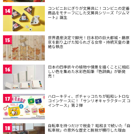
コンビニおにぎりが文房具に！コンビニの定番
14
商品をモチーフにした文房具シリーズ『ジムマ
ート』誕生
世界遺産決定で脚光！日本初の巨大都城・藤原
15
京を創り上げた知られざる女帝・持統天皇の凄
絶な執念
日本の四季折々の植物や情景を描くことに相応
16
しい色を集めた水彩色鉛筆『色辞典』が新発
売！
ハローキティ、ポチャッコたちが昭和レトロな
17
コインケースに！「サンリオキャラクターズ コ
インケース」第２弾
自転車を持つだけで税金？ 昭和まで続いた「自
18
転車税」の意外な歴史と脱税が横行した理由