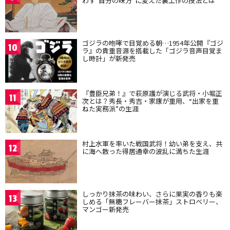
わず“自分の味方”に変えた裏工作の技法とは
ゴジラの咆哮で目覚める朝…1954年公開『ゴジ
10
ラ』の貴重音源を搭載した「ゴジラ音声目覚ま
し時計」が新発売
『豊臣兄弟！』で萩原護が演じる武将・小堀正
11
次とは？秀長・秀吉・家康が重用、“出家を重
ねた実務派”の生涯
村上水軍を率いた戦国武将！幼い弟を支え、共
12
に海へ散った得居通幸の波乱に満ちた生涯
しっかり抹茶の味わい、さらに果実の香りも楽
13
しめる「無糖フレーバー抹茶」ストロベリー、
マンゴー新発売