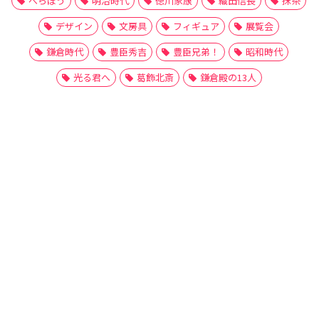
べらぼう
明治時代
徳川家康
織田信長
抹茶
デザイン
文房具
フィギュア
展覧会
鎌倉時代
豊臣秀吉
豊臣兄弟！
昭和時代
光る君へ
葛飾北斎
鎌倉殿の13人