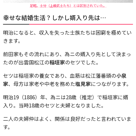
足軽。士分（上級武士たち）とは区別されていた。
幸せな結婚生活？しかし婿入り先は…
明治になると、収入を失った士族たちは困窮を極めてい
きます。
前田家もその流れにあり、為ニの婿入り先として決まっ
たのが出雲国松江の
稲垣家
のセツでした。
セツは稲垣家の養女であり、血筋は松江藩番頭の
小泉
家
、母方は家老や中老を務めた
塩見家
につながります。
明治19（1886）年、為ニは28歳（推定）で稲垣家に婿
入り。当時18歳のセツと夫婦となりました。
二人の夫婦仲はよく、関係は良好だったと言われていま
す。