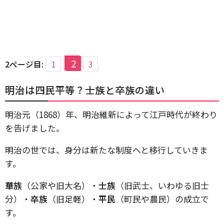
2
2ページ目:
1
3
明治は四民平等？士族と卒族の違い
明治元（1868）年、明治維新によって江戸時代が終わり
を告げました。
明治の世では、身分は新たな制度へと移行していきま
す。
華族
（公家や旧大名）・
士族
（旧武士、いわゆる旧士
分）・
卒族
（旧足軽）・
平民
（町民や農民）の成立で
す。