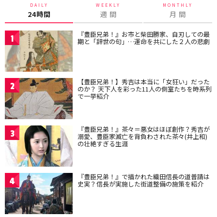
DAILY
WEEKLY
MONTHLY
24時間
週 間
月 間
『豊臣兄弟！』お市と柴田勝家、自刃しての最
1
期と「辞世の句」…運命を共にした２人の悲劇
【豊臣兄弟！】秀吉は本当に「女狂い」だった
2
のか？ 天下人を彩った11人の側室たちを時系列
で一挙紹介
『豊臣兄弟！』茶々＝悪女はほぼ創作？秀吉が
3
溺愛、豊臣家滅亡を背負わされた茶々(井上和)
の壮絶すぎる生涯
『豊臣兄弟！』で描かれた織田信長の道普請は
4
史実？信長が実施した街道整備の施策を紹介