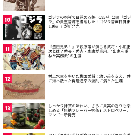
ゴジラの咆哮で目覚める朝…1954年公開『ゴジ
10
ラ』の貴重音源を搭載した「ゴジラ音声目覚ま
し時計」が新発売
『豊臣兄弟！』で萩原護が演じる武将・小堀正
11
次とは？秀長・秀吉・家康が重用、“出家を重
ねた実務派”の生涯
村上水軍を率いた戦国武将！幼い弟を支え、共
12
に海へ散った得居通幸の波乱に満ちた生涯
しっかり抹茶の味わい、さらに果実の香りも楽
13
しめる「無糖フレーバー抹茶」ストロベリー、
マンゴー新発売