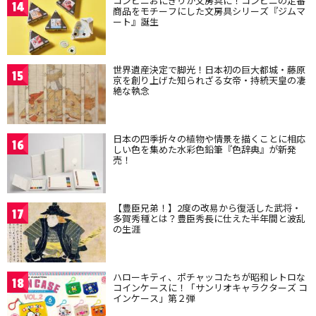
コンビニおにぎりが文房具に！コンビニの定番
14
商品をモチーフにした文房具シリーズ『ジムマ
ート』誕生
世界遺産決定で脚光！日本初の巨大都城・藤原
15
京を創り上げた知られざる女帝・持統天皇の凄
絶な執念
日本の四季折々の植物や情景を描くことに相応
16
しい色を集めた水彩色鉛筆『色辞典』が新発
売！
【豊臣兄弟！】2度の改易から復活した武将・
17
多賀秀種とは？豊臣秀長に仕えた半年間と波乱
の生涯
ハローキティ、ポチャッコたちが昭和レトロな
18
コインケースに！「サンリオキャラクターズ コ
インケース」第２弾