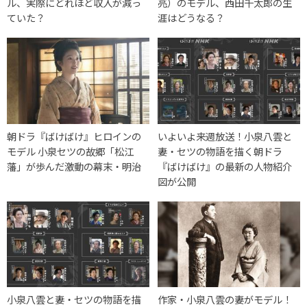
ル、実際にどれほど収入が減っ
亮）のモデル、西田千太郎の生
ていた？
涯はどうなる？
朝ドラ『ばけばけ』ヒロインの
いよいよ来週放送！小泉八雲と
モデル 小泉セツの故郷「松江
妻・セツの物語を描く朝ドラ
藩」が歩んだ激動の幕末・明治
『ばけばけ』の最新の人物紹介
図が公開
小泉八雲と妻・セツの物語を描
作家・小泉八雲の妻がモデル！