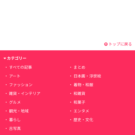
トップに戻る
カテゴリー
すべての記事
まとめ
アート
日本画・浮世絵
ファッション
着物・和服
雑貨・インテリア
和雑貨
グルメ
和菓子
観光・地域
エンタメ
暮らし
歴史・文化
古写真