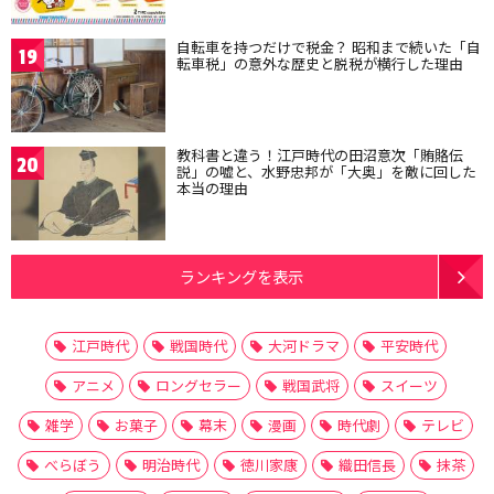
自転車を持つだけで税金？ 昭和まで続いた「自
19
転車税」の意外な歴史と脱税が横行した理由
教科書と違う！江戸時代の田沼意次「賄賂伝
20
説」の嘘と、水野忠邦が「大奥」を敵に回した
本当の理由
ランキングを表示
江戸時代
戦国時代
大河ドラマ
平安時代
アニメ
ロングセラー
戦国武将
スイーツ
雑学
お菓子
幕末
漫画
時代劇
テレビ
べらぼう
明治時代
徳川家康
織田信長
抹茶