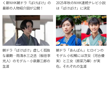
く新NHK朝ドラ『ばけばけ』の
2025年秋のNHK連続テレビ小説
最新の人物紹介図が公開！
は「ばけばけ」に決定
朝ドラ「ばけばけ」虚しく孤独
朝ドラ「あんぱん」ヒロインの
な最期…雨清水三之丞（板垣李
モデル 小松暢には次女（河合優
光人）のモデル・小泉藤三郎の
実）と三女（原菜乃華）が実
生涯
在。それぞれの生涯