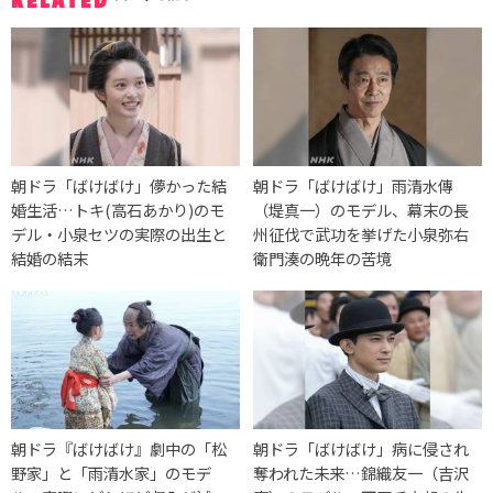
RELATED
朝ドラ「ばけばけ」儚かった結
朝ドラ「ばけばけ」雨清水傳
婚生活…トキ(高石あかり)のモ
（堤真一）のモデル、幕末の長
デル・小泉セツの実際の出生と
州征伐で武功を挙げた小泉弥右
結婚の結末
衛門湊の晩年の苦境
朝ドラ『ばけばけ』劇中の「松
朝ドラ「ばけばけ」病に侵され
野家」と「雨清水家」のモデ
奪われた未来…錦織友一（吉沢