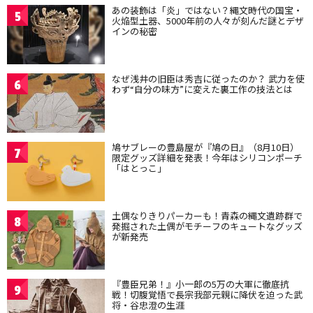
あの装飾は「炎」ではない？縄文時代の国宝・
5
火焔型土器、5000年前の人々が刻んだ謎とデザ
インの秘密
なぜ浅井の旧臣は秀吉に従ったのか？ 武力を使
6
わず“自分の味方”に変えた裏工作の技法とは
鳩サブレーの豊島屋が『鳩の日』（8月10日）
7
限定グッズ詳細を発表！今年はシリコンポーチ
「はとっこ」
土偶なりきりパーカーも！青森の縄文遺跡群で
8
発掘された土偶がモチーフのキュートなグッズ
が新発売
『豊臣兄弟！』小一郎の5万の大軍に徹底抗
9
戦！切腹覚悟で長宗我部元親に降伏を迫った武
将・谷忠澄の生涯