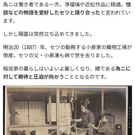
為ニは働き者である一方、浄瑠璃や近松作品に精通。
怪
談などの物語を愛好したセツと語り合った
と言われてい
ます。
しかし暗雲は突然立ち込めてきました。
明治20（1887）年、セツの勤務する小泉家の織物工場が
倒産。セツの父・小泉湊も病で世を去りました。
稲垣家の暮らしはいよいよ厳しくなり、婿である
為ニに
対して期待と圧迫が向かう
こととなるのです。