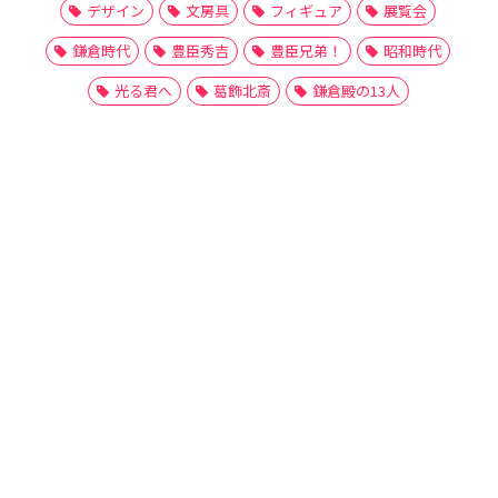
デザイン
文房具
フィギュア
展覧会
鎌倉時代
豊臣秀吉
豊臣兄弟！
昭和時代
光る君へ
葛飾北斎
鎌倉殿の13人