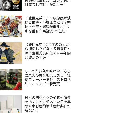
目覚まし時計」が新発売
『豊臣兄弟！』で萩原護が演
じる武将・小堀正次とは？秀
長・秀吉・家康が重用、“出
家を重ねた実務派”の生涯
【豊臣兄弟！】2度の改易か
ら復活した武将・多賀秀種と
は？豊臣秀長に仕えた半年間
と波乱の生涯
しっかり抹茶の味わい、さら
に果実の香りも楽しめる「無
糖フレーバー抹茶」ストロベ
リー、マンゴー新発売
日本の四季折々の植物や情景
を描くことに相応しい色を集
めた水彩色鉛筆『色辞典』が
新発売！