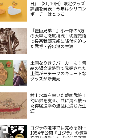
日』（8月10日）限定グッズ
詳細を発表！今年はシリコン
ポーチ「はとっこ」
『豊臣兄弟！』小一郎の5万
の大軍に徹底抗戦！切腹覚悟
で長宗我部元親に降伏を迫っ
た武将・谷忠澄の生涯
土偶なりきりパーカーも！青
森の縄文遺跡群で発掘された
土偶がモチーフのキュートな
グッズが新発売
村上水軍を率いた戦国武将！
幼い弟を支え、共に海へ散っ
た得居通幸の波乱に満ちた生
涯
ゴジラの咆哮で目覚める朝…
1954年公開『ゴジラ』の貴重
音源を搭載した「ゴジラ音声