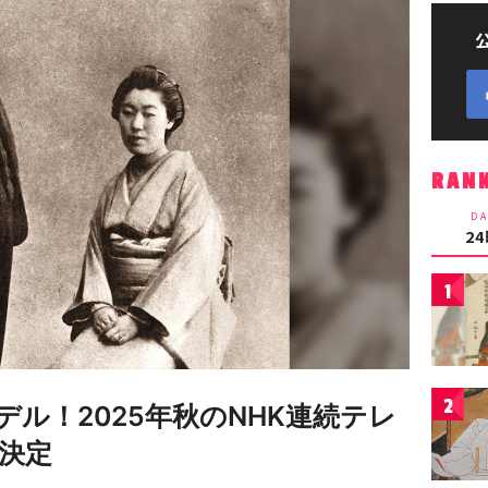
RAN
DA
2
1
2
ル！2025年秋のNHK連続テレ
決定