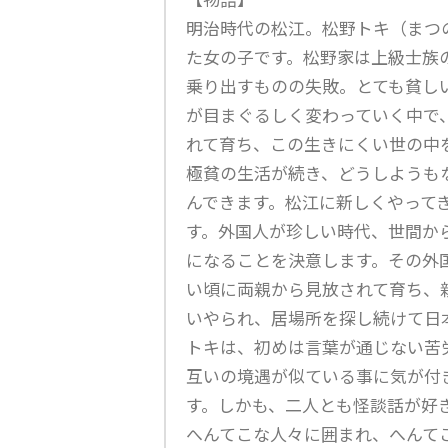
明治時代の松江。松野トキ（まつ
た女の子です。松野家は上級士族
乗り出すものの失敗。とても貧し
が目まぐるしく変わっていく中で
れて育ち、この生きにくい世の中
極貧の生活が続き、どうしようも
んできます。松江に新しくやって
す。外国人が珍しい時代、世間か
になることを決意します。その外
い頃に両親から見放されて育ち、
いやられ、居場所を探し続けて日
トキは、初めは言葉が通じない苦
互いの境遇が似ている事に気が付
す。しかも、二人とも怪談話が好
へんてこな人々に囲まれ、へんて