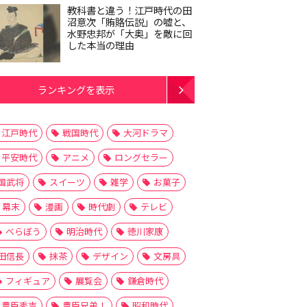
教科書と違う！江戸時代の田
沼意次「賄賂伝説」の嘘と、
水野忠邦が「大奥」を敵に回
した本当の理由
ランキングを表示
江戸時代
戦国時代
大河ドラマ
平安時代
アニメ
ロングセラー
国武将
スイーツ
雑学
お菓子
幕末
漫画
時代劇
テレビ
べらぼう
明治時代
徳川家康
田信長
抹茶
デザイン
文房具
フィギュア
展覧会
鎌倉時代
豊臣秀吉
豊臣兄弟！
昭和時代