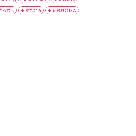
光る君へ
葛飾北斎
鎌倉殿の13人