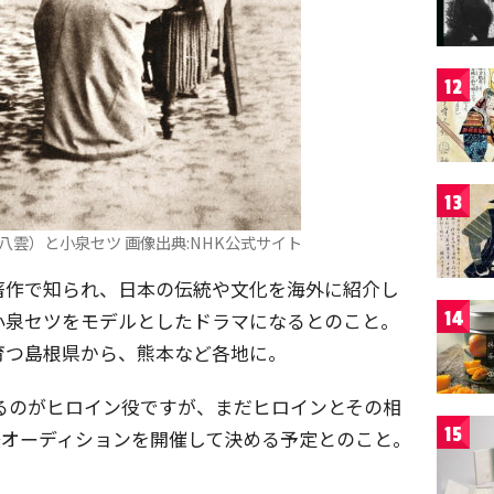
12
13
八雲）と小泉セツ 画像出典:NHK公式サイト
著作で知られ、日本の伝統や文化を海外に紹介し
14
小泉セツをモデルとしたドラマになるとのこと。
育つ島根県から、熊本など各地に。
るのがヒロイン役ですが、まだヒロインとその相
15
後オーディションを開催して決める予定とのこと。