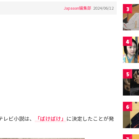
Japaaan編集部
2024/06/12
3
4
5
6
続テレビ小説は、
「ばけばけ」
に決定したことが発