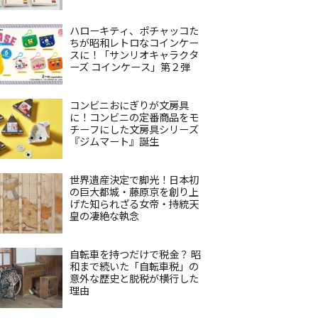
ハローキティ、ポチャッコた
ちが昭和レトロなコインケー
スに！「サンリオキャラクタ
ーズ コインケース」第２弾
コンビニおにぎりが文房具
に！コンビニの定番商品をモ
チーフにした文房具シリーズ
『ジムマート』誕生
世界遺産決定で脚光！日本初
の巨大都城・藤原京を創り上
げた知られざる女帝・持統天
皇の凄絶な執念
自転車を持つだけで税金？ 昭
和まで続いた「自転車税」の
意外な歴史と脱税が横行した
理由