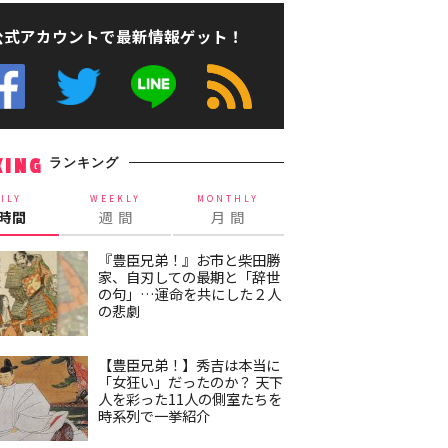
公式アカウントで最新情報ゲット！
ランキング
KING
ILY
WEEKLY
MONTHLY
4時間
週 間
月 間
『豊臣兄弟！』お市と柴田勝
家、自刃しての最期と「辞世
の句」…運命を共にした２人
の悲劇
【豊臣兄弟！】秀吉は本当に
「女狂い」だったのか？ 天下
人を彩った11人の側室たちを
時系列で一挙紹介