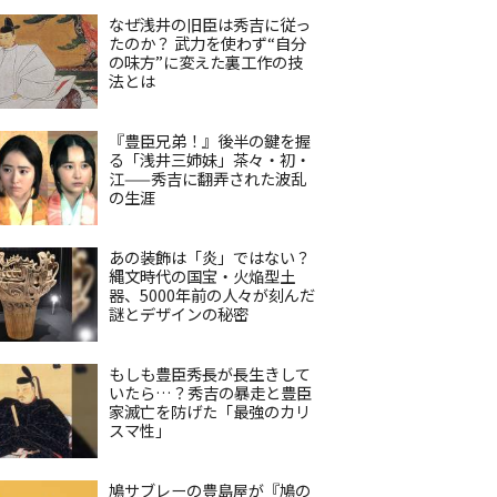
なぜ浅井の旧臣は秀吉に従っ
たのか？ 武力を使わず“自分
の味方”に変えた裏工作の技
法とは
『豊臣兄弟！』後半の鍵を握
る「浅井三姉妹」茶々・初・
江——秀吉に翻弄された波乱
の生涯
あの装飾は「炎」ではない？
縄文時代の国宝・火焔型土
器、5000年前の人々が刻んだ
謎とデザインの秘密
もしも豊臣秀長が長生きして
いたら…？秀吉の暴走と豊臣
家滅亡を防げた「最強のカリ
スマ性」
鳩サブレーの豊島屋が『鳩の