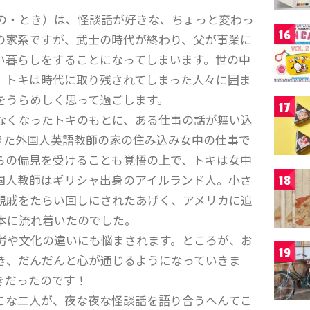
の・とき）は、怪談話が好きな、ちょっと変わっ
16
の家系ですが、武士の時代が終わり、父が事業に
い暮らしをすることになってしまいます。世の中
、トキは時代に取り残されてしまった人々に囲ま
をうらめしく思って過ごします。
17
なくなったトキのもとに、ある仕事の話が舞い込
きた外国人英語教師の家の住み込み女中の仕事で
らの偏見を受けることも覚悟の上で、トキは女中
国人教師はギリシャ出身のアイルランド人。小さ
18
親戚をたらい回しにされたあげく、アメリカに追
本に流れ着いたのでした。
労や文化の違いにも悩まされます。ところが、お
19
き、だんだんと心が通じるようになっていきま
きだったのです！
こな二人が、夜な夜な怪談話を語り合うへんてこ