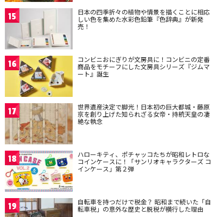
日本の四季折々の植物や情景を描くことに相応
15
しい色を集めた水彩色鉛筆『色辞典』が新発
売！
コンビニおにぎりが文房具に！コンビニの定番
16
商品をモチーフにした文房具シリーズ『ジムマ
ート』誕生
世界遺産決定で脚光！日本初の巨大都城・藤原
17
京を創り上げた知られざる女帝・持統天皇の凄
絶な執念
ハローキティ、ポチャッコたちが昭和レトロな
18
コインケースに！「サンリオキャラクターズ コ
インケース」第２弾
自転車を持つだけで税金？ 昭和まで続いた「自
19
転車税」の意外な歴史と脱税が横行した理由