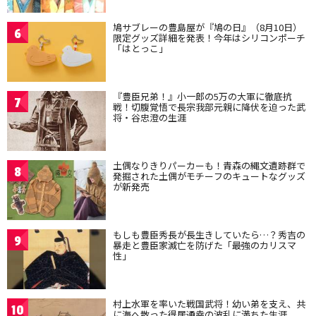
鳩サブレーの豊島屋が『鳩の日』（8月10日）
6
限定グッズ詳細を発表！今年はシリコンポーチ
「はとっこ」
『豊臣兄弟！』小一郎の5万の大軍に徹底抗
7
戦！切腹覚悟で長宗我部元親に降伏を迫った武
将・谷忠澄の生涯
土偶なりきりパーカーも！青森の縄文遺跡群で
8
発掘された土偶がモチーフのキュートなグッズ
が新発売
もしも豊臣秀長が長生きしていたら…？秀吉の
9
暴走と豊臣家滅亡を防げた「最強のカリスマ
性」
村上水軍を率いた戦国武将！幼い弟を支え、共
10
に海へ散った得居通幸の波乱に満ちた生涯