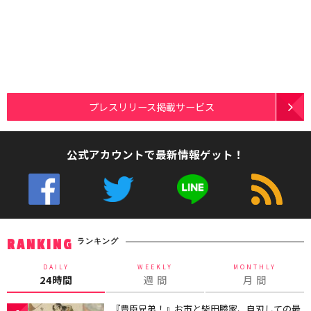
プレスリリース掲載サービス
公式アカウントで最新情報ゲット！
ランキング
RANKING
DAILY
WEEKLY
MONTHLY
24時間
週 間
月 間
『豊臣兄弟！』お市と柴田勝家、自刃しての最