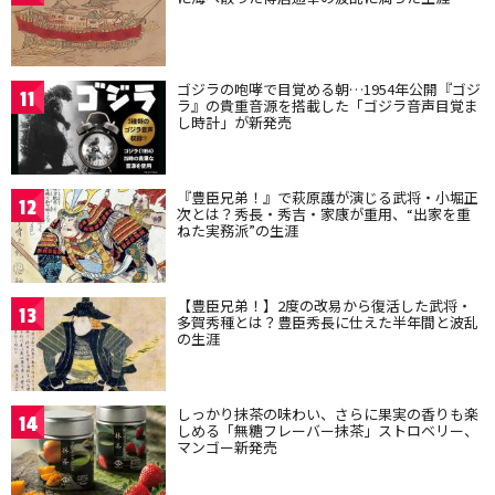
ゴジラの咆哮で目覚める朝…1954年公開『ゴジ
11
ラ』の貴重音源を搭載した「ゴジラ音声目覚ま
し時計」が新発売
『豊臣兄弟！』で萩原護が演じる武将・小堀正
12
次とは？秀長・秀吉・家康が重用、“出家を重
ねた実務派”の生涯
【豊臣兄弟！】2度の改易から復活した武将・
13
多賀秀種とは？豊臣秀長に仕えた半年間と波乱
の生涯
しっかり抹茶の味わい、さらに果実の香りも楽
14
しめる「無糖フレーバー抹茶」ストロベリー、
マンゴー新発売