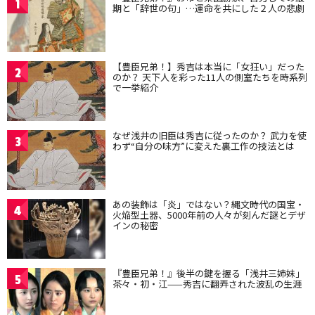
1
期と「辞世の句」…運命を共にした２人の悲劇
【豊臣兄弟！】秀吉は本当に「女狂い」だった
2
のか？ 天下人を彩った11人の側室たちを時系列
で一挙紹介
なぜ浅井の旧臣は秀吉に従ったのか？ 武力を使
3
わず“自分の味方”に変えた裏工作の技法とは
あの装飾は「炎」ではない？縄文時代の国宝・
4
火焔型土器、5000年前の人々が刻んだ謎とデザ
インの秘密
『豊臣兄弟！』後半の鍵を握る「浅井三姉妹」
5
茶々・初・江——秀吉に翻弄された波乱の生涯