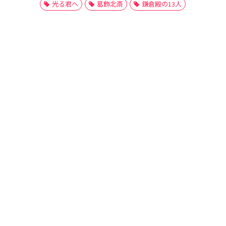
光る君へ
葛飾北斎
鎌倉殿の13人