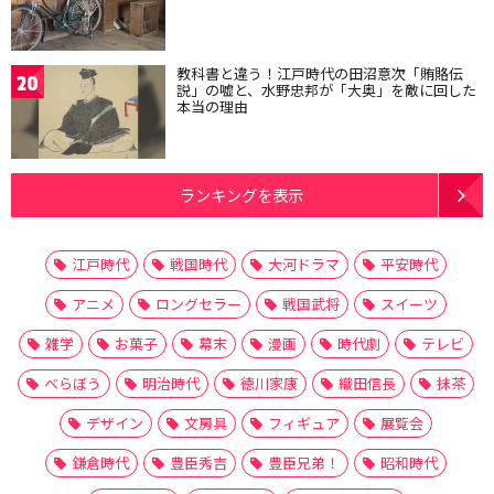
教科書と違う！江戸時代の田沼意次「賄賂伝
20
説」の嘘と、水野忠邦が「大奥」を敵に回した
本当の理由
ランキングを表示
江戸時代
戦国時代
大河ドラマ
平安時代
アニメ
ロングセラー
戦国武将
スイーツ
雑学
お菓子
幕末
漫画
時代劇
テレビ
べらぼう
明治時代
徳川家康
織田信長
抹茶
デザイン
文房具
フィギュア
展覧会
鎌倉時代
豊臣秀吉
豊臣兄弟！
昭和時代