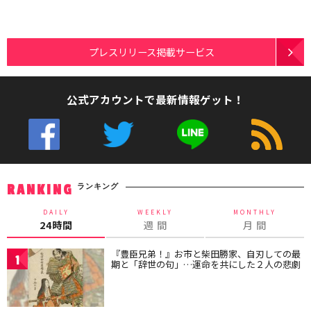
プレスリリース掲載サービス
公式アカウントで最新情報ゲット！
ランキング
RANKING
DAILY
WEEKLY
MONTHLY
24時間
週 間
月 間
『豊臣兄弟！』お市と柴田勝家、自刃しての最
1
期と「辞世の句」…運命を共にした２人の悲劇