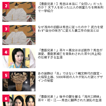
【豊臣兄弟！】秀吉は本当に「女狂い」だった
2
のか？ 天下人を彩った11人の側室たちを時系列
で一挙紹介
なぜ浅井の旧臣は秀吉に従ったのか？ 武力を使
3
わず“自分の味方”に変えた裏工作の技法とは
『豊臣兄弟！』茶々＝悪女はほぼ創作？秀吉が
4
溺愛、豊臣家滅亡を背負わされた茶々(井上和)
の壮絶すぎる生涯
あの装飾は「炎」ではない？縄文時代の国宝・
5
火焔型土器、5000年前の人々が刻んだ謎とデザ
インの秘密
『豊臣兄弟！』後半の鍵を握る「浅井三姉妹」
6
茶々・初・江——秀吉に翻弄された波乱の生涯