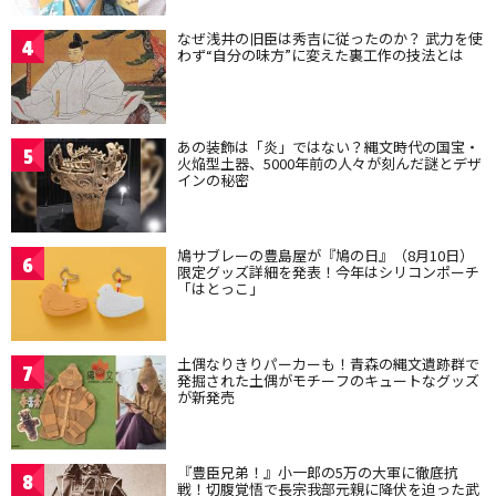
なぜ浅井の旧臣は秀吉に従ったのか？ 武力を使
4
わず“自分の味方”に変えた裏工作の技法とは
あの装飾は「炎」ではない？縄文時代の国宝・
5
火焔型土器、5000年前の人々が刻んだ謎とデザ
インの秘密
鳩サブレーの豊島屋が『鳩の日』（8月10日）
6
限定グッズ詳細を発表！今年はシリコンポーチ
「はとっこ」
土偶なりきりパーカーも！青森の縄文遺跡群で
7
発掘された土偶がモチーフのキュートなグッズ
が新発売
『豊臣兄弟！』小一郎の5万の大軍に徹底抗
8
戦！切腹覚悟で長宗我部元親に降伏を迫った武