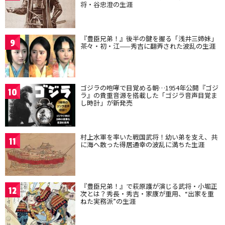
将・谷忠澄の生涯
『豊臣兄弟！』後半の鍵を握る「浅井三姉妹」
9
茶々・初・江——秀吉に翻弄された波乱の生涯
ゴジラの咆哮で目覚める朝…1954年公開『ゴジ
10
ラ』の貴重音源を搭載した「ゴジラ音声目覚ま
し時計」が新発売
村上水軍を率いた戦国武将！幼い弟を支え、共
11
に海へ散った得居通幸の波乱に満ちた生涯
『豊臣兄弟！』で萩原護が演じる武将・小堀正
12
次とは？秀長・秀吉・家康が重用、“出家を重
ねた実務派”の生涯