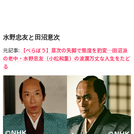
水野忠友と田沼意次
元記事:
【べらぼう】意次の失脚で態度を豹変…田沼派
の老中・水野忠友（小松和重）の波瀾万丈な人生をたど
る