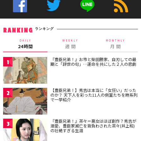
ランキング
RANKING
DAILY
WEEKLY
MONTHLY
24時間
週 間
月 間
『豊臣兄弟！』お市と柴田勝家、自刃しての最
1
期と「辞世の句」…運命を共にした２人の悲劇
【豊臣兄弟！】秀吉は本当に「女狂い」だった
2
のか？ 天下人を彩った11人の側室たちを時系列
で一挙紹介
『豊臣兄弟！』茶々＝悪女はほぼ創作？秀吉が
3
溺愛、豊臣家滅亡を背負わされた茶々(井上和)
の壮絶すぎる生涯