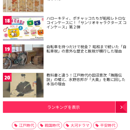
ハローキティ、ポチャッコたちが昭和レトロな
18
コインケースに！「サンリオキャラクターズ コ
インケース」第２弾
自転車を持つだけで税金？ 昭和まで続いた「自
19
転車税」の意外な歴史と脱税が横行した理由
教科書と違う！江戸時代の田沼意次「賄賂伝
20
説」の嘘と、水野忠邦が「大奥」を敵に回した
本当の理由
ランキングを表示
江戸時代
戦国時代
大河ドラマ
平安時代