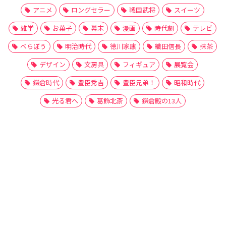
アニメ
ロングセラー
戦国武将
スイーツ
雑学
お菓子
幕末
漫画
時代劇
テレビ
べらぼう
明治時代
徳川家康
織田信長
抹茶
デザイン
文房具
フィギュア
展覧会
鎌倉時代
豊臣秀吉
豊臣兄弟！
昭和時代
光る君へ
葛飾北斎
鎌倉殿の13人