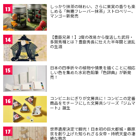
しっかり抹茶の味わい、さらに果実の香りも楽
13
しめる「無糖フレーバー抹茶」ストロベリー、
マンゴー新発売
【豊臣兄弟！】2度の改易から復活した武将・
14
多賀秀種とは？豊臣秀長に仕えた半年間と波乱
の生涯
日本の四季折々の植物や情景を描くことに相応
15
しい色を集めた水彩色鉛筆『色辞典』が新発
売！
コンビニおにぎりが文房具に！コンビニの定番
16
商品をモチーフにした文房具シリーズ『ジムマ
ート』誕生
世界遺産決定で脚光！日本初の巨大都城・藤原
17
京を創り上げた知られざる女帝・持統天皇の凄
絶な執念