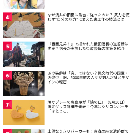
なぜ浅井の旧臣は秀吉に従ったのか？ 武力を使
4
わず“自分の味方”に変えた裏工作の技法とは
『豊臣兄弟！』で描かれた織田信長の道普請は
5
史実？信長が実施した街道整備の施策を紹介
あの装飾は「炎」ではない？縄文時代の国宝・
6
火焔型土器、5000年前の人々が刻んだ謎とデザ
インの秘密
鳩サブレーの豊島屋が『鳩の日』（8月10日）
7
限定グッズ詳細を発表！今年はシリコンポーチ
「はとっこ」
土偶なりきりパーカーも！青森の縄文遺跡群で