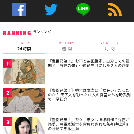
ランキング
RANKING
DAILY
WEEKLY
MONTHLY
24時間
週 間
月 間
『豊臣兄弟！』お市と柴田勝家、自刃しての最
1
期と「辞世の句」…運命を共にした２人の悲劇
【豊臣兄弟！】秀吉は本当に「女狂い」だった
2
のか？ 天下人を彩った11人の側室たちを時系列
で一挙紹介
『豊臣兄弟！』茶々＝悪女はほぼ創作？秀吉が
3
溺愛、豊臣家滅亡を背負わされた茶々(井上和)
の壮絶すぎる生涯