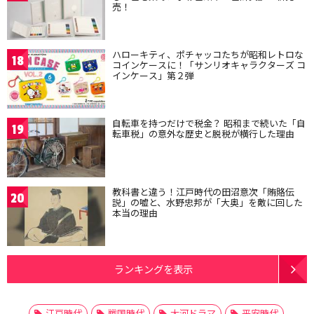
売！
ハローキティ、ポチャッコたちが昭和レトロな
18
コインケースに！「サンリオキャラクターズ コ
インケース」第２弾
自転車を持つだけで税金？ 昭和まで続いた「自
19
転車税」の意外な歴史と脱税が横行した理由
教科書と違う！江戸時代の田沼意次「賄賂伝
20
説」の嘘と、水野忠邦が「大奥」を敵に回した
本当の理由
ランキングを表示
江戸時代
戦国時代
大河ドラマ
平安時代