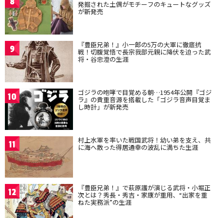
8
発掘された土偶がモチーフのキュートなグッズ
が新発売
『豊臣兄弟！』小一郎の5万の大軍に徹底抗
9
戦！切腹覚悟で長宗我部元親に降伏を迫った武
将・谷忠澄の生涯
ゴジラの咆哮で目覚める朝…1954年公開『ゴジ
10
ラ』の貴重音源を搭載した「ゴジラ音声目覚ま
し時計」が新発売
村上水軍を率いた戦国武将！幼い弟を支え、共
11
に海へ散った得居通幸の波乱に満ちた生涯
『豊臣兄弟！』で萩原護が演じる武将・小堀正
12
次とは？秀長・秀吉・家康が重用、“出家を重
ねた実務派”の生涯