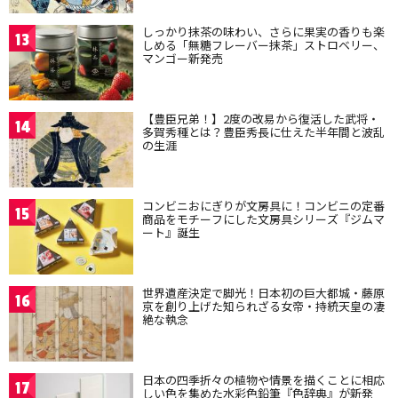
しっかり抹茶の味わい、さらに果実の香りも楽
13
しめる「無糖フレーバー抹茶」ストロベリー、
マンゴー新発売
【豊臣兄弟！】2度の改易から復活した武将・
14
多賀秀種とは？豊臣秀長に仕えた半年間と波乱
の生涯
コンビニおにぎりが文房具に！コンビニの定番
15
商品をモチーフにした文房具シリーズ『ジムマ
ート』誕生
世界遺産決定で脚光！日本初の巨大都城・藤原
16
京を創り上げた知られざる女帝・持統天皇の凄
絶な執念
日本の四季折々の植物や情景を描くことに相応
17
しい色を集めた水彩色鉛筆『色辞典』が新発