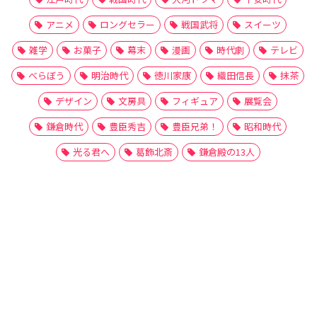
アニメ
ロングセラー
戦国武将
スイーツ
雑学
お菓子
幕末
漫画
時代劇
テレビ
べらぼう
明治時代
徳川家康
織田信長
抹茶
デザイン
文房具
フィギュア
展覧会
鎌倉時代
豊臣秀吉
豊臣兄弟！
昭和時代
光る君へ
葛飾北斎
鎌倉殿の13人