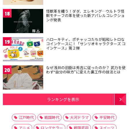
怪獣革を纏う！ダダ、エレキング…ウルトラ怪
18
獣モチーフの革を使った新アパレルコレクショ
ンが発表
ハローキティ、ポチャッコたちが昭和レトロな
19
コインケースに！「サンリオキャラクターズ コ
インケース」第２弾
なぜ浅井の旧臣は秀吉に従ったのか？ 武力を使
20
わず“自分の味方”に変えた裏工作の技法とは
ランキングを表示
江戸時代
戦国時代
大河ドラマ
平安時代
アニメ
ロングセラー
戦国武将
スイーツ