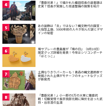
『豊臣兄弟！』で描かれた織田信長の道普請は
4
史実？信長が実施した街道整備の施策を紹介
あの装飾は「炎」ではない？縄文時代の国宝・
5
火焔型土器、5000年前の人々が刻んだ謎とデザ
インの秘密
鳩サブレーの豊島屋が『鳩の日』（8月10日）
6
限定グッズ詳細を発表！今年はシリコンポーチ
「はとっこ」
土偶なりきりパーカーも！青森の縄文遺跡群で
7
発掘された土偶がモチーフのキュートなグッズ
が新発売
『豊臣兄弟！』小一郎の5万の大軍に徹底抗
8
戦！切腹覚悟で長宗我部元親に降伏を迫った武
将・谷忠澄の生涯