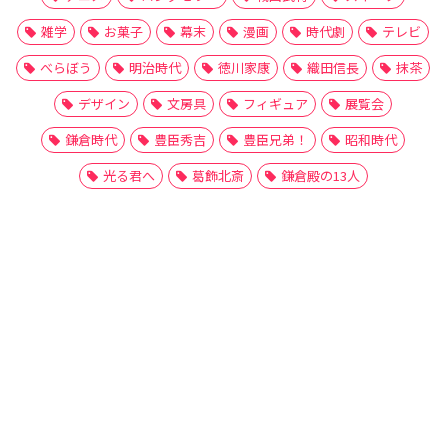
雑学
お菓子
幕末
漫画
時代劇
テレビ
べらぼう
明治時代
徳川家康
織田信長
抹茶
デザイン
文房具
フィギュア
展覧会
鎌倉時代
豊臣秀吉
豊臣兄弟！
昭和時代
光る君へ
葛飾北斎
鎌倉殿の13人