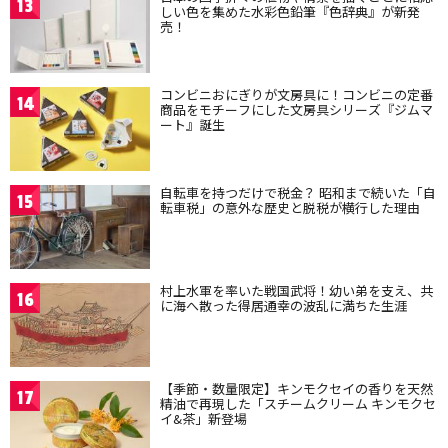
13
しい色を集めた水彩色鉛筆『色辞典』が新発
売！
コンビニおにぎりが文房具に！コンビニの定番
14
商品をモチーフにした文房具シリーズ『ジムマ
ート』誕生
自転車を持つだけで税金？ 昭和まで続いた「自
15
転車税」の意外な歴史と脱税が横行した理由
村上水軍を率いた戦国武将！幼い弟を支え、共
16
に海へ散った得居通幸の波乱に満ちた生涯
【季節・数量限定】キンモクセイの香りを天然
17
精油で再現した「スチームクリーム キンモクセ
イ&茶」新登場