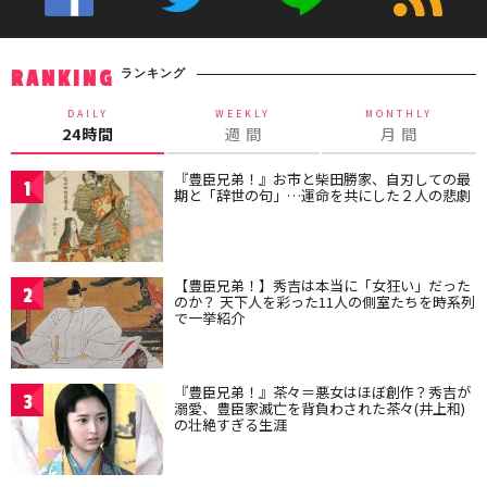
ランキング
RANKING
DAILY
WEEKLY
MONTHLY
24時間
週 間
月 間
『豊臣兄弟！』お市と柴田勝家、自刃しての最
1
期と「辞世の句」…運命を共にした２人の悲劇
【豊臣兄弟！】秀吉は本当に「女狂い」だった
2
のか？ 天下人を彩った11人の側室たちを時系列
で一挙紹介
『豊臣兄弟！』茶々＝悪女はほぼ創作？秀吉が
3
溺愛、豊臣家滅亡を背負わされた茶々(井上和)
の壮絶すぎる生涯