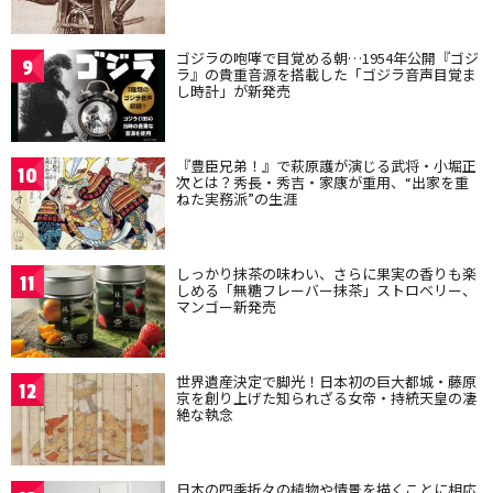
ゴジラの咆哮で目覚める朝…1954年公開『ゴジ
9
ラ』の貴重音源を搭載した「ゴジラ音声目覚ま
し時計」が新発売
『豊臣兄弟！』で萩原護が演じる武将・小堀正
10
次とは？秀長・秀吉・家康が重用、“出家を重
ねた実務派”の生涯
しっかり抹茶の味わい、さらに果実の香りも楽
11
しめる「無糖フレーバー抹茶」ストロベリー、
マンゴー新発売
世界遺産決定で脚光！日本初の巨大都城・藤原
12
京を創り上げた知られざる女帝・持統天皇の凄
絶な執念
日本の四季折々の植物や情景を描くことに相応