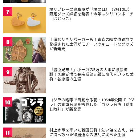
鳩サブレーの豊島屋が『鳩の日』（8月10日）
7
限定グッズ詳細を発表！今年はシリコンポーチ
「はとっこ」
土偶なりきりパーカーも！青森の縄文遺跡群で
8
発掘された土偶がモチーフのキュートなグッズ
が新発売
『豊臣兄弟！』小一郎の5万の大軍に徹底抗
9
戦！切腹覚悟で長宗我部元親に降伏を迫った武
将・谷忠澄の生涯
ゴジラの咆哮で目覚める朝…1954年公開『ゴジ
10
ラ』の貴重音源を搭載した「ゴジラ音声目覚ま
し時計」が新発売
村上水軍を率いた戦国武将！幼い弟を支え、共
11
に海へ散った得居通幸の波乱に満ちた生涯