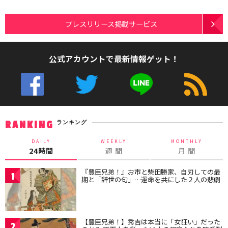
プレスリリース掲載サービス
公式アカウントで最新情報ゲット！
ランキング
RANKING
DAILY
WEEKLY
MONTHLY
24時間
週 間
月 間
『豊臣兄弟！』お市と柴田勝家、自刃しての最
1
期と「辞世の句」…運命を共にした２人の悲劇
【豊臣兄弟！】秀吉は本当に「女狂い」だった
2