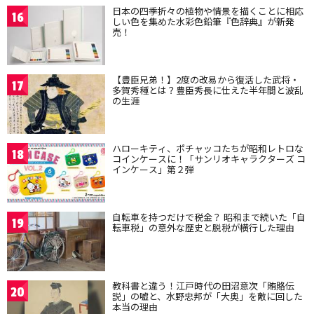
日本の四季折々の植物や情景を描くことに相応
16
しい色を集めた水彩色鉛筆『色辞典』が新発
売！
【豊臣兄弟！】2度の改易から復活した武将・
17
多賀秀種とは？豊臣秀長に仕えた半年間と波乱
の生涯
ハローキティ、ポチャッコたちが昭和レトロな
18
コインケースに！「サンリオキャラクターズ コ
インケース」第２弾
自転車を持つだけで税金？ 昭和まで続いた「自
19
転車税」の意外な歴史と脱税が横行した理由
教科書と違う！江戸時代の田沼意次「賄賂伝
20
説」の嘘と、水野忠邦が「大奥」を敵に回した
本当の理由