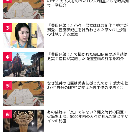
のか？ 天下人を彩った11人の側室たちを時系列
で一挙紹介
『豊臣兄弟！』茶々＝悪女はほぼ創作？秀吉が
3
溺愛、豊臣家滅亡を背負わされた茶々(井上和)
の壮絶すぎる生涯
『豊臣兄弟！』で描かれた織田信長の道普請は
4
史実？信長が実施した街道整備の施策を紹介
なぜ浅井の旧臣は秀吉に従ったのか？ 武力を使
5
わず“自分の味方”に変えた裏工作の技法とは
あの装飾は「炎」ではない？縄文時代の国宝・
6
火焔型土器、5000年前の人々が刻んだ謎とデザ
インの秘密