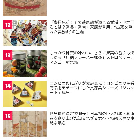
『豊臣兄弟！』で萩原護が演じる武将・小堀正
12
次とは？秀長・秀吉・家康が重用、“出家を重
ねた実務派”の生涯
しっかり抹茶の味わい、さらに果実の香りも楽
13
しめる「無糖フレーバー抹茶」ストロベリー、
マンゴー新発売
コンビニおにぎりが文房具に！コンビニの定番
14
商品をモチーフにした文房具シリーズ『ジムマ
ート』誕生
世界遺産決定で脚光！日本初の巨大都城・藤原
15
京を創り上げた知られざる女帝・持統天皇の凄
絶な執念