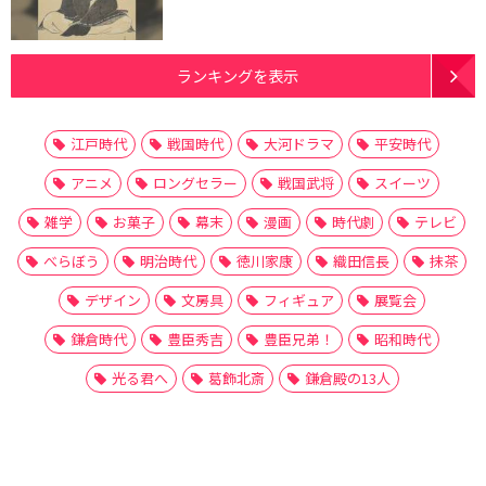
ランキングを表示
江戸時代
戦国時代
大河ドラマ
平安時代
アニメ
ロングセラー
戦国武将
スイーツ
雑学
お菓子
幕末
漫画
時代劇
テレビ
べらぼう
明治時代
徳川家康
織田信長
抹茶
デザイン
文房具
フィギュア
展覧会
鎌倉時代
豊臣秀吉
豊臣兄弟！
昭和時代
光る君へ
葛飾北斎
鎌倉殿の13人