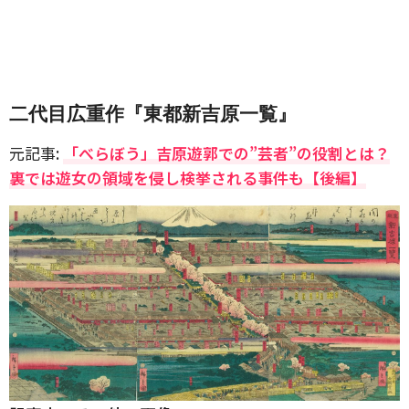
二代目広重作『東都新吉原一覧』
元記事:
「べらぼう」吉原遊郭での”芸者”の役割とは？
裏では遊女の領域を侵し検挙される事件も【後編】