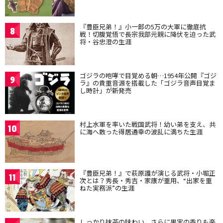
『豊臣兄弟！』小一郎の5万の大軍に徹底抗
8
戦！切腹覚悟で長宗我部元親に降伏を迫った武
将・谷忠澄の生涯
ゴジラの咆哮で目覚める朝…1954年公開『ゴジ
9
ラ』の貴重音源を搭載した「ゴジラ音声目覚ま
し時計」が新発売
村上水軍を率いた戦国武将！幼い弟を支え、共
10
に海へ散った得居通幸の波乱に満ちた生涯
『豊臣兄弟！』で萩原護が演じる武将・小堀正
11
次とは？秀長・秀吉・家康が重用、“出家を重
ねた実務派”の生涯
しっかり抹茶の味わい、さらに果実の香りも楽