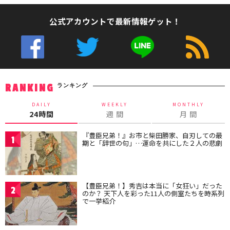
公式アカウントで最新情報ゲット！
ランキング
RANKING
DAILY
WEEKLY
MONTHLY
24時間
週 間
月 間
『豊臣兄弟！』お市と柴田勝家、自刃しての最
1
期と「辞世の句」…運命を共にした２人の悲劇
【豊臣兄弟！】秀吉は本当に「女狂い」だった
2
のか？ 天下人を彩った11人の側室たちを時系列
で一挙紹介