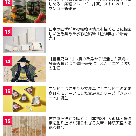
12
しめる「無糖フレーバー抹茶」ストロベリー、
マンゴー新発売
日本の四季折々の植物や情景を描くことに相応
13
しい色を集めた水彩色鉛筆『色辞典』が新発
売！
【豊臣兄弟！】2度の改易から復活した武将・
14
多賀秀種とは？豊臣秀長に仕えた半年間と波乱
の生涯
コンビニおにぎりが文房具に！コンビニの定番
15
商品をモチーフにした文房具シリーズ『ジムマ
ート』誕生
世界遺産決定で脚光！日本初の巨大都城・藤原
16
京を創り上げた知られざる女帝・持統天皇の凄
絶な執念