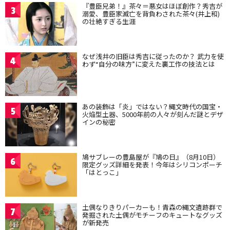
『豊臣兄弟！』茶々＝悪女はほぼ創作？秀吉が
3
溺愛、豊臣家滅亡を背負わされた茶々(井上和)
の壮絶すぎる生涯
なぜ浅井の旧臣は秀吉に従ったのか？ 武力を使
4
わず“自分の味方”に変えた裏工作の技法とは
あの装飾は「炎」ではない？縄文時代の国宝・
5
火焔型土器、5000年前の人々が刻んだ謎とデザ
インの秘密
鳩サブレーの豊島屋が『鳩の日』（8月10日）
6
限定グッズ詳細を発表！今年はシリコンポーチ
「はとっこ」
土偶なりきりパーカーも！青森の縄文遺跡群で
7
発掘された土偶がモチーフのキュートなグッズ
が新発売