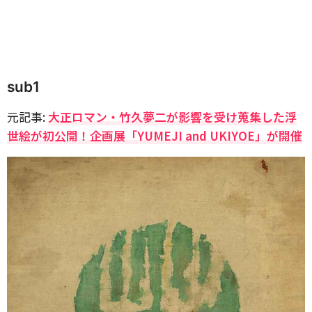
sub1
元記事:
大正ロマン・竹久夢二が影響を受け蒐集した浮
世絵が初公開！企画展「YUMEJI and UKIYOE」が開催