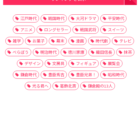
江戸時代
戦国時代
大河ドラマ
平安時代
アニメ
ロングセラー
戦国武将
スイーツ
雑学
お菓子
幕末
漫画
時代劇
テレビ
べらぼう
明治時代
徳川家康
織田信長
抹茶
デザイン
文房具
フィギュア
展覧会
鎌倉時代
豊臣秀吉
豊臣兄弟！
昭和時代
光る君へ
葛飾北斎
鎌倉殿の13人