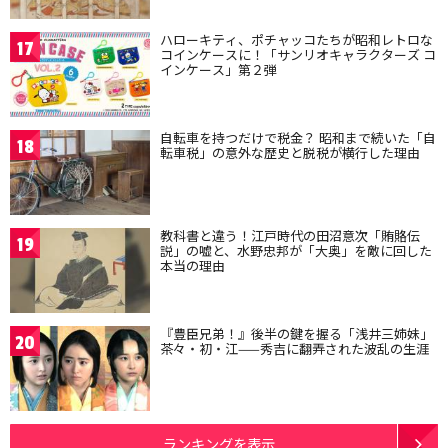
ハローキティ、ポチャッコたちが昭和レトロな
17
コインケースに！「サンリオキャラクターズ コ
インケース」第２弾
自転車を持つだけで税金？ 昭和まで続いた「自
18
転車税」の意外な歴史と脱税が横行した理由
教科書と違う！江戸時代の田沼意次「賄賂伝
19
説」の嘘と、水野忠邦が「大奥」を敵に回した
本当の理由
『豊臣兄弟！』後半の鍵を握る「浅井三姉妹」
20
茶々・初・江——秀吉に翻弄された波乱の生涯
ランキングを表示