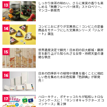
しっかり抹茶の味わい、さらに果実の香りも楽
13
しめる「無糖フレーバー抹茶」ストロベリー、
マンゴー新発売
コンビニおにぎりが文房具に！コンビニの定番
14
商品をモチーフにした文房具シリーズ『ジムマ
ート』誕生
世界遺産決定で脚光！日本初の巨大都城・藤原
15
京を創り上げた知られざる女帝・持統天皇の凄
絶な執念
日本の四季折々の植物や情景を描くことに相応
16
しい色を集めた水彩色鉛筆『色辞典』が新発
売！
ハローキティ、ポチャッコたちが昭和レトロな
17
コインケースに！「サンリオキャラクターズ コ
インケース」第２弾