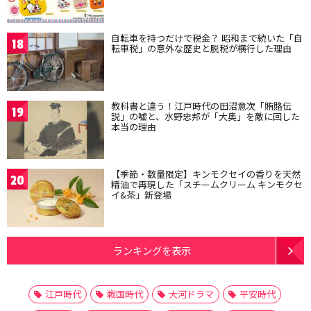
自転車を持つだけで税金？ 昭和まで続いた「自
18
転車税」の意外な歴史と脱税が横行した理由
教科書と違う！江戸時代の田沼意次「賄賂伝
19
説」の嘘と、水野忠邦が「大奥」を敵に回した
本当の理由
【季節・数量限定】キンモクセイの香りを天然
20
精油で再現した「スチームクリーム キンモクセ
イ&茶」新登場
ランキングを表示
江戸時代
戦国時代
大河ドラマ
平安時代