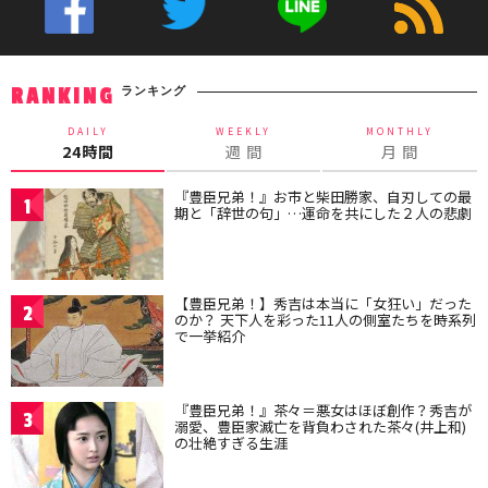
ランキング
RANKING
DAILY
WEEKLY
MONTHLY
24時間
週 間
月 間
『豊臣兄弟！』お市と柴田勝家、自刃しての最
1
期と「辞世の句」…運命を共にした２人の悲劇
【豊臣兄弟！】秀吉は本当に「女狂い」だった
2
のか？ 天下人を彩った11人の側室たちを時系列
で一挙紹介
『豊臣兄弟！』茶々＝悪女はほぼ創作？秀吉が
3
溺愛、豊臣家滅亡を背負わされた茶々(井上和)
の壮絶すぎる生涯