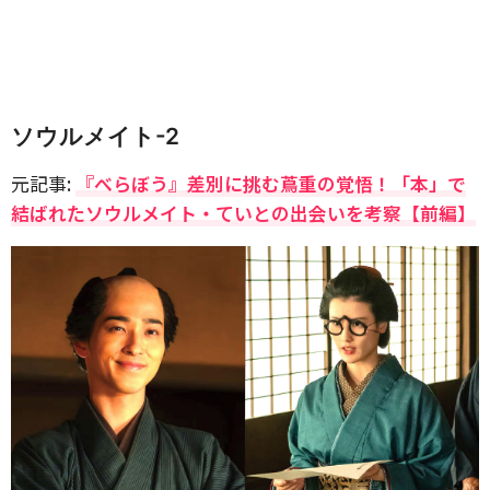
ソウルメイト-2
元記事:
『べらぼう』差別に挑む蔦重の覚悟！「本」で
結ばれたソウルメイト・ていとの出会いを考察【前編】