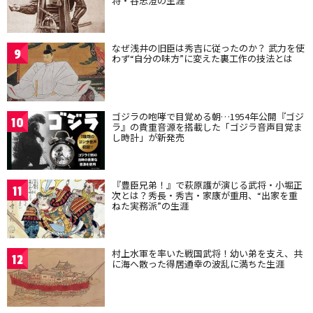
将・谷忠澄の生涯
なぜ浅井の旧臣は秀吉に従ったのか？ 武力を使
9
わず“自分の味方”に変えた裏工作の技法とは
ゴジラの咆哮で目覚める朝…1954年公開『ゴジ
10
ラ』の貴重音源を搭載した「ゴジラ音声目覚ま
し時計」が新発売
『豊臣兄弟！』で萩原護が演じる武将・小堀正
11
次とは？秀長・秀吉・家康が重用、“出家を重
ねた実務派”の生涯
村上水軍を率いた戦国武将！幼い弟を支え、共
12
に海へ散った得居通幸の波乱に満ちた生涯