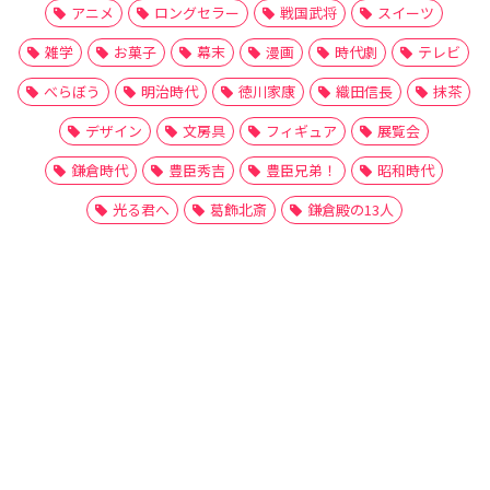
アニメ
ロングセラー
戦国武将
スイーツ
雑学
お菓子
幕末
漫画
時代劇
テレビ
べらぼう
明治時代
徳川家康
織田信長
抹茶
デザイン
文房具
フィギュア
展覧会
鎌倉時代
豊臣秀吉
豊臣兄弟！
昭和時代
光る君へ
葛飾北斎
鎌倉殿の13人