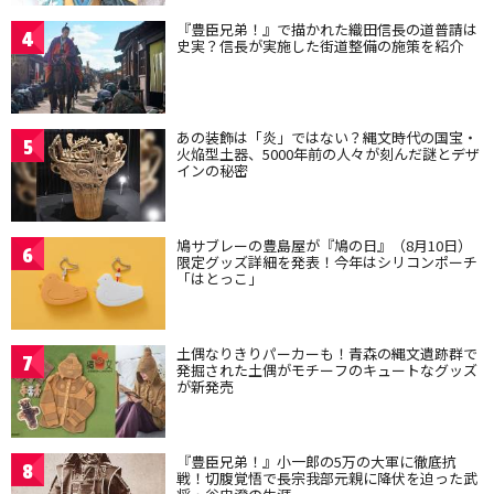
『豊臣兄弟！』で描かれた織田信長の道普請は
4
史実？信長が実施した街道整備の施策を紹介
あの装飾は「炎」ではない？縄文時代の国宝・
5
火焔型土器、5000年前の人々が刻んだ謎とデザ
インの秘密
鳩サブレーの豊島屋が『鳩の日』（8月10日）
6
限定グッズ詳細を発表！今年はシリコンポーチ
「はとっこ」
土偶なりきりパーカーも！青森の縄文遺跡群で
7
発掘された土偶がモチーフのキュートなグッズ
が新発売
『豊臣兄弟！』小一郎の5万の大軍に徹底抗
8
戦！切腹覚悟で長宗我部元親に降伏を迫った武