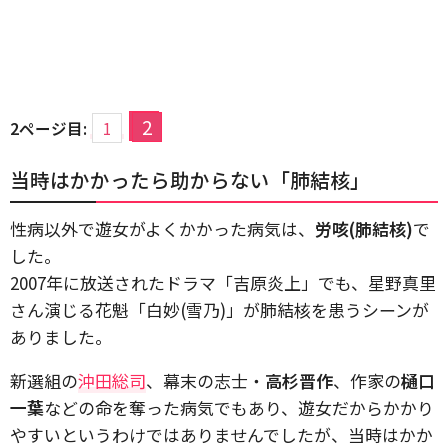
2
2ページ目:
1
当時はかかったら助からない「肺結核」
性病以外で遊女がよくかかった病気は、
労咳(肺結核)
で
した。
2007年に放送されたドラマ「吉原炎上」でも、星野真里
さん演じる花魁「白妙(雪乃)」が肺結核を患うシーンが
ありました。
新選組の
沖田総司
、幕末の志士・
高杉晋作
、作家の
樋口
一葉
などの命を奪った病気でもあり、遊女だからかかり
やすいというわけではありませんでしたが、当時はかか