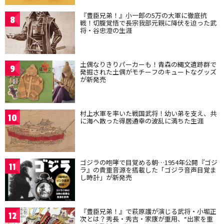
『豊臣兄弟！』小一郎の5万の大軍に徹底抗
8
戦！切腹覚悟で長宗我部元親に降伏を迫った武
将・谷忠澄の生涯
土偶なりきりパーカーも！青森の縄文遺跡群で
9
発掘された土偶がモチーフのキュートなグッズ
が新発売
村上水軍を率いた戦国武将！幼い弟を支え、共
10
に海へ散った得居通幸の波乱に満ちた生涯
ゴジラの咆哮で目覚める朝…1954年公開『ゴジ
11
ラ』の貴重音源を搭載した「ゴジラ音声目覚ま
し時計」が新発売
『豊臣兄弟！』で萩原護が演じる武将・小堀正
12
次とは？秀長・秀吉・家康が重用、“出家を重