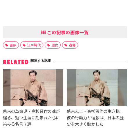
この記事の画像一覧
吉原
江戸時代
遊女
遊郭
関連する記事
RELATED
幕末の革命児・高杉晋作の魂が
幕末志士・高杉晋作の生き様。
宿る、短い生涯に刻まれた心に
彼の行動力と信念は、日本の歴
染みる名言７選
史を大きく動かした