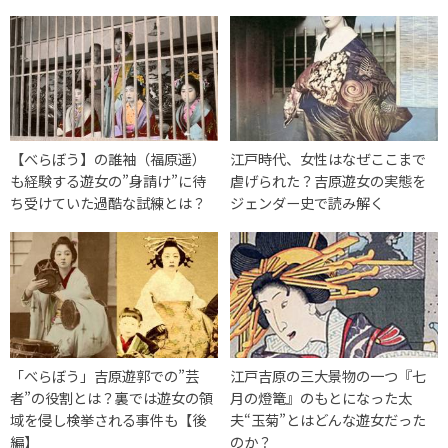
【べらぼう】の誰袖（福原遥）
江戸時代、女性はなぜここまで
も経験する遊女の”身請け”に待
虐げられた？吉原遊女の実態を
ち受けていた過酷な試練とは？
ジェンダー史で読み解く
「べらぼう」吉原遊郭での”芸
江戸吉原の三大景物の一つ『七
者”の役割とは？裏では遊女の領
月の燈篭』のもとになった太
域を侵し検挙される事件も【後
夫“玉菊”とはどんな遊女だった
編】
のか？