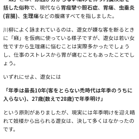
括した俗称
で、現代なら
胃痙攣
や
胆石症
、
胃痛
、
虫垂炎
(盲腸)
、
生理痛
などの腹痛すべてを指しました。
川柳によく詠まれているのは、遊女が嫌な客を断るとき
に「癪」を仮病に使っている様子ですが、遊女は若い女
性ですから生理痛に悩むことは実際多かったでしょう
し、仕事のストレスから胃が痛むこともあったことでし
ょう。
いずれにせよ、遊女には
「年季は最長10年(客をとらない禿時代は年季のうちに
入らない)、27歳(数えで28歳)で年季明け」
という原則がありましたが、現実には年季明けを迎え晴
れて妓楼から出られる遊女は、決して多くはなかったの
です。