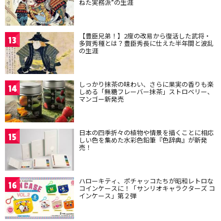
ねた実務派”の生涯
【豊臣兄弟！】2度の改易から復活した武将・
13
多賀秀種とは？豊臣秀長に仕えた半年間と波乱
の生涯
しっかり抹茶の味わい、さらに果実の香りも楽
14
しめる「無糖フレーバー抹茶」ストロベリー、
マンゴー新発売
日本の四季折々の植物や情景を描くことに相応
15
しい色を集めた水彩色鉛筆『色辞典』が新発
売！
ハローキティ、ポチャッコたちが昭和レトロな
16
コインケースに！「サンリオキャラクターズ コ
インケース」第２弾