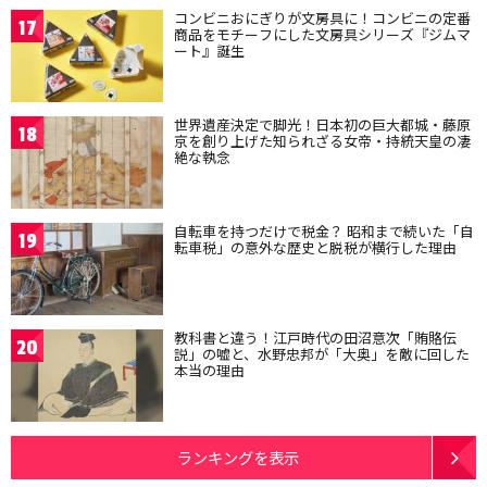
コンビニおにぎりが文房具に！コンビニの定番
17
商品をモチーフにした文房具シリーズ『ジムマ
ート』誕生
世界遺産決定で脚光！日本初の巨大都城・藤原
18
京を創り上げた知られざる女帝・持統天皇の凄
絶な執念
自転車を持つだけで税金？ 昭和まで続いた「自
19
転車税」の意外な歴史と脱税が横行した理由
教科書と違う！江戸時代の田沼意次「賄賂伝
20
説」の嘘と、水野忠邦が「大奥」を敵に回した
本当の理由
ランキングを表示