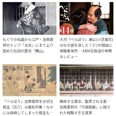
もぐりの私娼から江戸・吉原遊
大河『べらぼう』瀬以(小芝風花)
郭のトップ「太夫」にまで上り
はなぜ姿を消した？3つの理由に
詰めた伝説の遊女「勝山」
視聴者呆然… 4月6日放送の考察
＆レビュー
「べらぼう」吉原遊郭を仕切る
絶命する遊女、監禁される客…
楼主（忘八）は差別対象！なか
吉原遊郭の「行燈部屋」に隠さ
には自殺してしまった楼主も…
れた残酷すぎる真実