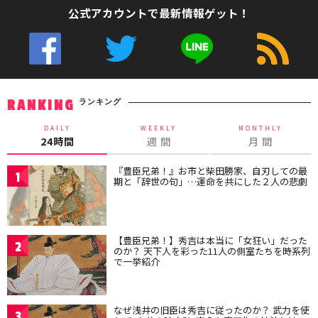
公式アカウントで最新情報ゲット！
ランキング
RANKING
DAILY
WEEKLY
MONTHLY
24時間
週 間
月 間
『豊臣兄弟！』お市と柴田勝家、自刃しての最
1
期と「辞世の句」…運命を共にした２人の悲劇
【豊臣兄弟！】秀吉は本当に「女狂い」だった
2
のか？ 天下人を彩った11人の側室たちを時系列
で一挙紹介
なぜ浅井の旧臣は秀吉に従ったのか？ 武力を使
3