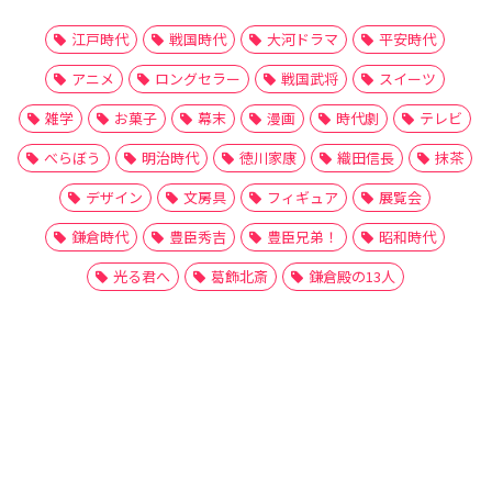
江戸時代
戦国時代
大河ドラマ
平安時代
アニメ
ロングセラー
戦国武将
スイーツ
雑学
お菓子
幕末
漫画
時代劇
テレビ
べらぼう
明治時代
徳川家康
織田信長
抹茶
デザイン
文房具
フィギュア
展覧会
鎌倉時代
豊臣秀吉
豊臣兄弟！
昭和時代
光る君へ
葛飾北斎
鎌倉殿の13人