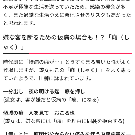
不足が極端な生活を送っていたため、感染の機会が多
く、また過酷な生活ゆえに悪化させるリスクも高かった
と思われます。
嫌な客を断るための仮病の場合も！？「癪（し
ゃく）」
時代劇に「持病の癪が…」とうずくまる若い女性がよく
登場しますが、遊女もこの
「癪（しゃく）」
をよく患っ
ていたようで、川柳に詠まれています。
一分出し 夜の明ける迄 癪を押し
(遊女は、客が嫌だと仮病の「癪」になる)
傾城の癪 人を見て おこる也
(遊女は、嫌な客には「癪」を理由に同衾を拒否する)
「癪」
とは、
原因が分からない痛みを伴う内臓疾患を一