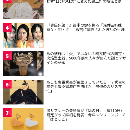
わず“自分の味方”に変えた裏工作の技法とは
『豊臣兄弟！』後半の鍵を握る「浅井三姉妹」
4
茶々・初・江——秀吉に翻弄された波乱の生涯
あの装飾は「炎」ではない？縄文時代の国宝・
5
火焔型土器、5000年前の人々が刻んだ謎とデザ
インの秘密
もしも豊臣秀長が長生きしていたら…？秀吉の
6
暴走と豊臣家滅亡を防げた「最強のカリスマ
性」
鳩サブレーの豊島屋が『鳩の日』（8月10日）
7
限定グッズ詳細を発表！今年はシリコンポーチ
「はとっこ」