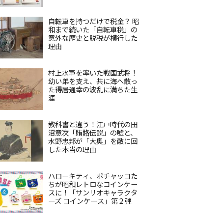
自転車を持つだけで税金？ 昭
和まで続いた「自転車税」の
意外な歴史と脱税が横行した
理由
村上水軍を率いた戦国武将！
幼い弟を支え、共に海へ散っ
た得居通幸の波乱に満ちた生
涯
教科書と違う！江戸時代の田
沼意次「賄賂伝説」の嘘と、
水野忠邦が「大奥」を敵に回
した本当の理由
ハローキティ、ポチャッコた
ちが昭和レトロなコインケー
スに！「サンリオキャラクタ
ーズ コインケース」第２弾