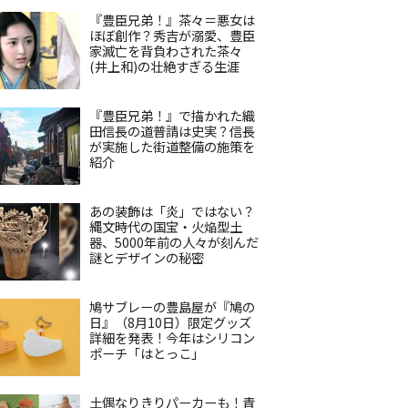
『豊臣兄弟！』茶々＝悪女は
ほぼ創作？秀吉が溺愛、豊臣
家滅亡を背負わされた茶々
(井上和)の壮絶すぎる生涯
『豊臣兄弟！』で描かれた織
田信長の道普請は史実？信長
が実施した街道整備の施策を
紹介
あの装飾は「炎」ではない？
縄文時代の国宝・火焔型土
器、5000年前の人々が刻んだ
謎とデザインの秘密
鳩サブレーの豊島屋が『鳩の
日』（8月10日）限定グッズ
詳細を発表！今年はシリコン
ポーチ「はとっこ」
土偶なりきりパーカーも！青