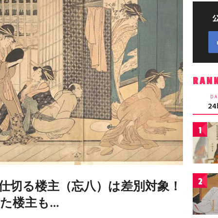
RAN
DA
2
1
2
仕切る楼主（忘八）は差別対象！
た楼主も…