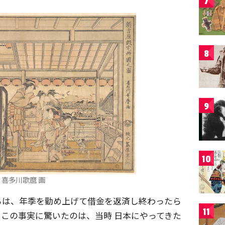
7
8
9
10
喜多川歌麿 画
ちは、年季を勤め上げて借金を返済し終わったら
11
この事実に驚いたのは、当時 日本にやってきた