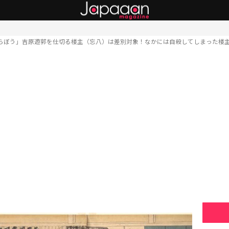
らぼう」吉原遊郭を仕切る楼主（忘八）は差別対象！なかには自殺してしまった楼