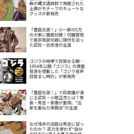
森の縄文遺跡群で発掘された
土偶がモチーフのキュートな
グッズが新発売
『豊臣兄弟！』小一郎の5万
の大軍に徹底抗戦！切腹覚悟
で長宗我部元親に降伏を迫っ
た武将・谷忠澄の生涯
ゴジラの咆哮で目覚める朝…
1954年公開『ゴジラ』の貴重
音源を搭載した「ゴジラ音声
目覚まし時計」が新発売
『豊臣兄弟！』で萩原護が演
じる武将・小堀正次とは？秀
長・秀吉・家康が重用、“出
家を重ねた実務派”の生涯
なぜ浅井の旧臣は秀吉に従っ
たのか？ 武力を使わず“自分
の味方”に変えた裏工作の技