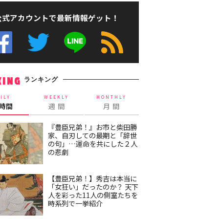
公式アカウントで最新情報ゲット！
ランキング
KING
ILY
WEEKLY
MONTHLY
4時間
週 間
月 間
『豊臣兄弟！』お市と柴田勝
家、自刃しての最期と「辞世
の句」…運命を共にした２人
の悲劇
【豊臣兄弟！】秀吉は本当に
「女狂い」だったのか？ 天下
人を彩った11人の側室たちを
時系列で一挙紹介