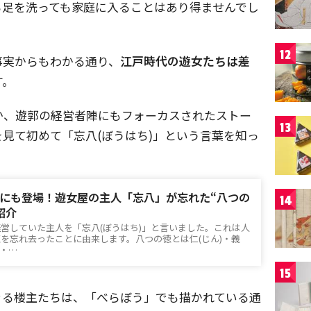
ら足を洗っても家庭に入ることはあり得ませんでし
12
事実からもわかる通り、
江戸時代の遊女たちは差
す。
か、遊郭の経営者陣にもフォーカスされたストー
13
見て初めて「忘八(ぼうはち)」という言葉を知っ
にも登場！遊女屋の主人「忘八」が忘れた“八つの
14
紹介
営していた主人を「忘八(ぼうはち)」と言いました。これは人
を忘れ去ったことに由来します。八つの徳とは仁(じん)・義
)・…
15
きる楼主たちは、「べらぼう」でも描かれている通