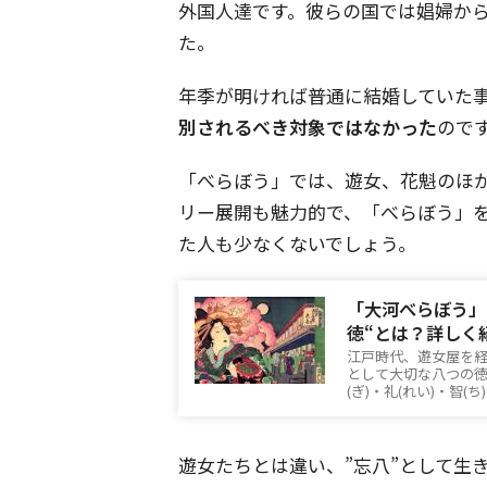
外国人達です。彼らの国では娼婦か
た。
年季が明ければ普通に結婚していた
別されるべき対象ではなかった
ので
「べらぼう」では、遊女、花魁のほ
リー展開も魅力的で、「べらぼう」を
た人も少なくないでしょう。
「大河べらぼう」
徳“とは？詳しく
江戸時代、遊女屋を経
として大切な八つの徳
(ぎ)・礼(れい)・智(ち
遊女たちとは違い、”忘八”として生