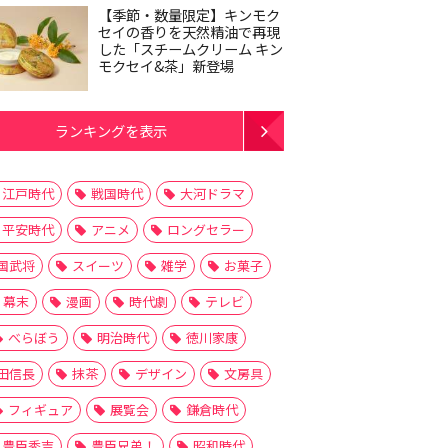
【季節・数量限定】キンモク
セイの香りを天然精油で再現
した「スチームクリーム キン
モクセイ&茶」新登場
ランキングを表示
江戸時代
戦国時代
大河ドラマ
平安時代
アニメ
ロングセラー
国武将
スイーツ
雑学
お菓子
幕末
漫画
時代劇
テレビ
べらぼう
明治時代
徳川家康
田信長
抹茶
デザイン
文房具
フィギュア
展覧会
鎌倉時代
豊臣秀吉
豊臣兄弟！
昭和時代