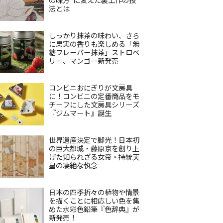
法とは
しっかり抹茶の味わい、さら
に果実の香りも楽しめる「無
糖フレーバー抹茶」ストロベ
リー、マンゴー新発売
コンビニおにぎりが文房具
に！コンビニの定番商品をモ
チーフにした文房具シリーズ
『ジムマート』誕生
世界遺産決定で脚光！日本初
の巨大都城・藤原京を創り上
げた知られざる女帝・持統天
皇の凄絶な執念
日本の四季折々の植物や情景
を描くことに相応しい色を集
めた水彩色鉛筆『色辞典』が
新発売！