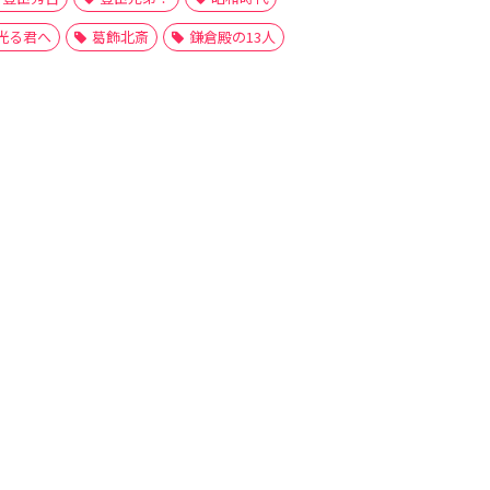
光る君へ
葛飾北斎
鎌倉殿の13人