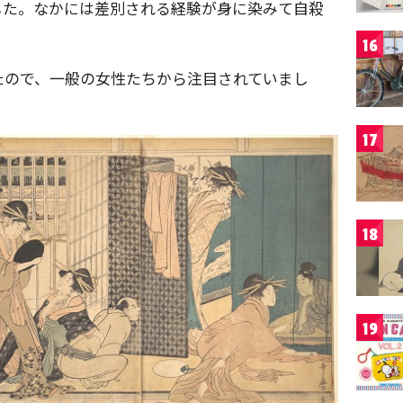
した。なかには差別される経験が身に染みて自殺
16
たので、一般の女性たちから注目されていまし
17
18
19