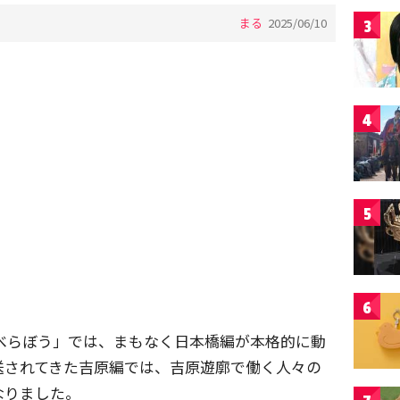
まる
2025/06/10
3
4
5
6
べらぼう」では、まもなく日本橋編が本格的に動
送されてきた吉原編では、吉原遊廓で働く人々の
なりました。