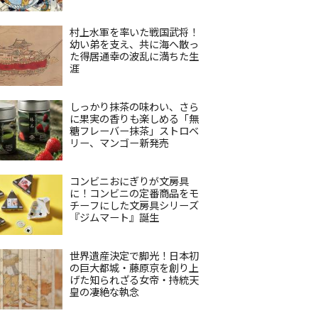
村上水軍を率いた戦国武将！
幼い弟を支え、共に海へ散っ
た得居通幸の波乱に満ちた生
涯
しっかり抹茶の味わい、さら
に果実の香りも楽しめる「無
糖フレーバー抹茶」ストロベ
リー、マンゴー新発売
コンビニおにぎりが文房具
に！コンビニの定番商品をモ
チーフにした文房具シリーズ
『ジムマート』誕生
世界遺産決定で脚光！日本初
の巨大都城・藤原京を創り上
げた知られざる女帝・持統天
皇の凄絶な執念