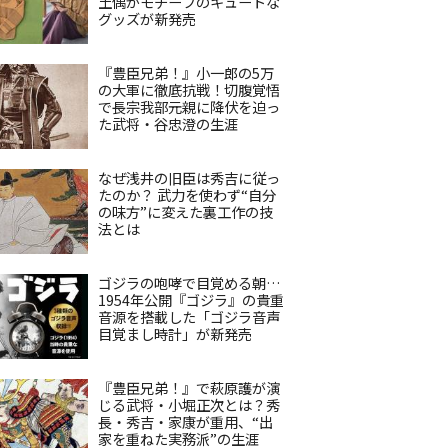
土偶がモチーフのキュートな
グッズが新発売
『豊臣兄弟！』小一郎の5万
の大軍に徹底抗戦！切腹覚悟
で長宗我部元親に降伏を迫っ
た武将・谷忠澄の生涯
なぜ浅井の旧臣は秀吉に従っ
たのか？ 武力を使わず“自分
の味方”に変えた裏工作の技
法とは
ゴジラの咆哮で目覚める朝…
1954年公開『ゴジラ』の貴重
音源を搭載した「ゴジラ音声
目覚まし時計」が新発売
『豊臣兄弟！』で萩原護が演
じる武将・小堀正次とは？秀
長・秀吉・家康が重用、“出
家を重ねた実務派”の生涯