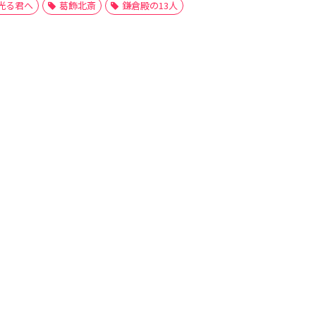
光る君へ
葛飾北斎
鎌倉殿の13人