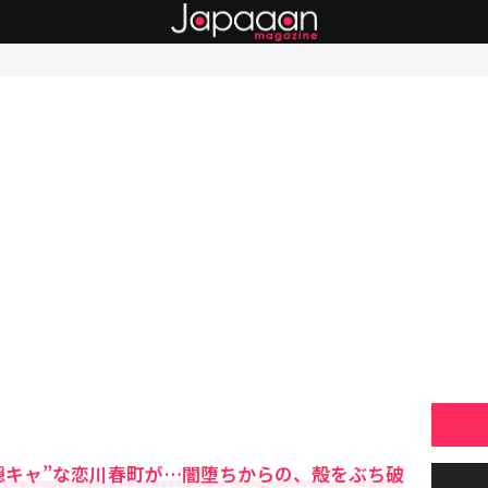
隠キャ”な恋川春町が…闇堕ちからの、殻をぶち破