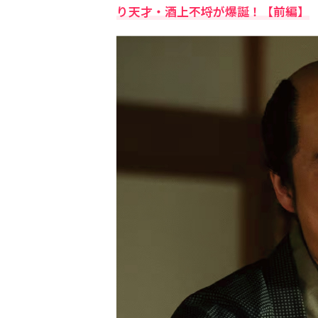
り天才・酒上不埒が爆誕！【前編】