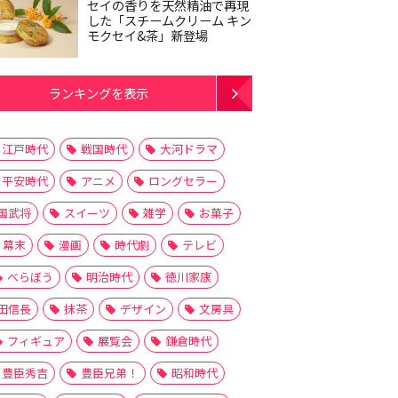
セイの香りを天然精油で再現
した「スチームクリーム キン
モクセイ&茶」新登場
ランキングを表示
江戸時代
戦国時代
大河ドラマ
平安時代
アニメ
ロングセラー
国武将
スイーツ
雑学
お菓子
幕末
漫画
時代劇
テレビ
べらぼう
明治時代
徳川家康
田信長
抹茶
デザイン
文房具
フィギュア
展覧会
鎌倉時代
豊臣秀吉
豊臣兄弟！
昭和時代