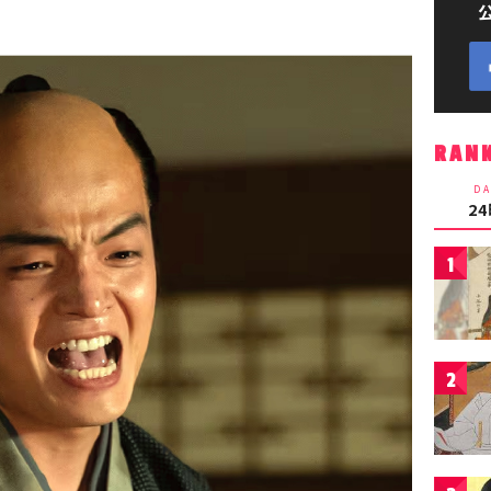
RAN
DA
2
1
2