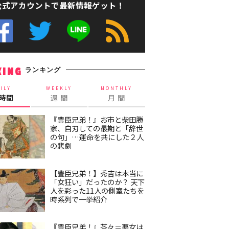
公式アカウントで最新情報ゲット！
ランキング
KING
ILY
WEEKLY
MONTHLY
4時間
週 間
月 間
『豊臣兄弟！』お市と柴田勝
家、自刃しての最期と「辞世
の句」…運命を共にした２人
の悲劇
【豊臣兄弟！】秀吉は本当に
「女狂い」だったのか？ 天下
人を彩った11人の側室たちを
時系列で一挙紹介
『豊臣兄弟！』茶々＝悪女は