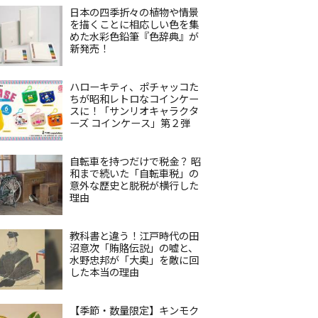
日本の四季折々の植物や情景
を描くことに相応しい色を集
めた水彩色鉛筆『色辞典』が
新発売！
ハローキティ、ポチャッコた
ちが昭和レトロなコインケー
スに！「サンリオキャラクタ
ーズ コインケース」第２弾
自転車を持つだけで税金？ 昭
和まで続いた「自転車税」の
意外な歴史と脱税が横行した
理由
教科書と違う！江戸時代の田
沼意次「賄賂伝説」の嘘と、
水野忠邦が「大奥」を敵に回
した本当の理由
【季節・数量限定】キンモク