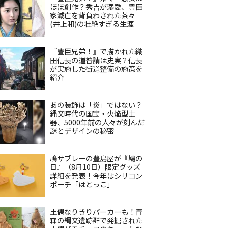
ほぼ創作？秀吉が溺愛、豊臣
家滅亡を背負わされた茶々
(井上和)の壮絶すぎる生涯
『豊臣兄弟！』で描かれた織
田信長の道普請は史実？信長
が実施した街道整備の施策を
紹介
あの装飾は「炎」ではない？
縄文時代の国宝・火焔型土
器、5000年前の人々が刻んだ
謎とデザインの秘密
鳩サブレーの豊島屋が『鳩の
日』（8月10日）限定グッズ
詳細を発表！今年はシリコン
ポーチ「はとっこ」
土偶なりきりパーカーも！青
森の縄文遺跡群で発掘された