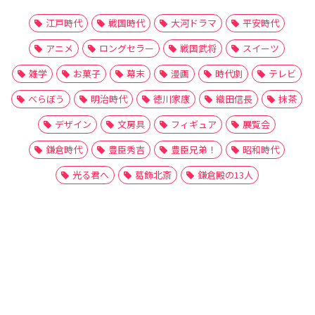
江戸時代
戦国時代
大河ドラマ
平安時代
アニメ
ロングセラー
戦国武将
スイーツ
雑学
お菓子
幕末
漫画
時代劇
テレビ
べらぼう
明治時代
徳川家康
織田信長
抹茶
デザイン
文房具
フィギュア
展覧会
鎌倉時代
豊臣秀吉
豊臣兄弟！
昭和時代
光る君へ
葛飾北斎
鎌倉殿の13人