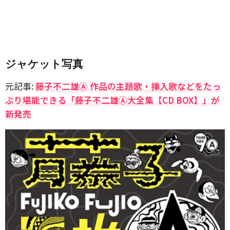
ジャケット写真
元記事:
藤子不二雄Ⓐ 作品の主題歌・挿入歌などをたっ
ぷり堪能できる「藤子不二雄Ⓐ大全集【CD BOX】」が
新発売