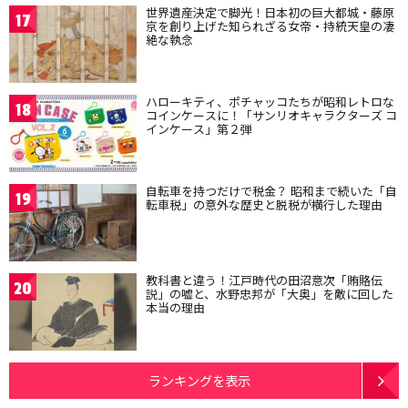
世界遺産決定で脚光！日本初の巨大都城・藤原
17
京を創り上げた知られざる女帝・持統天皇の凄
絶な執念
ハローキティ、ポチャッコたちが昭和レトロな
18
コインケースに！「サンリオキャラクターズ コ
インケース」第２弾
自転車を持つだけで税金？ 昭和まで続いた「自
19
転車税」の意外な歴史と脱税が横行した理由
教科書と違う！江戸時代の田沼意次「賄賂伝
20
説」の嘘と、水野忠邦が「大奥」を敵に回した
本当の理由
ランキングを表示