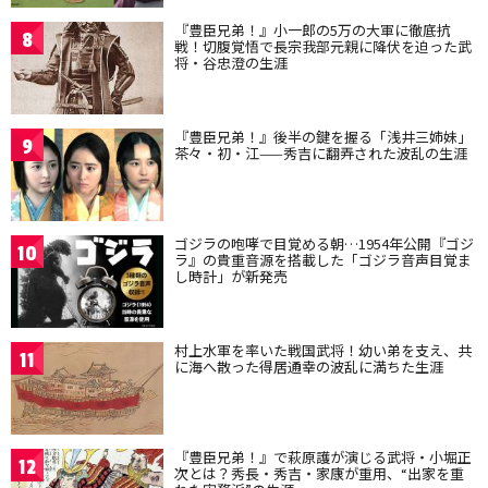
『豊臣兄弟！』小一郎の5万の大軍に徹底抗
8
戦！切腹覚悟で長宗我部元親に降伏を迫った武
将・谷忠澄の生涯
『豊臣兄弟！』後半の鍵を握る「浅井三姉妹」
9
茶々・初・江——秀吉に翻弄された波乱の生涯
ゴジラの咆哮で目覚める朝…1954年公開『ゴジ
10
ラ』の貴重音源を搭載した「ゴジラ音声目覚ま
し時計」が新発売
村上水軍を率いた戦国武将！幼い弟を支え、共
11
に海へ散った得居通幸の波乱に満ちた生涯
『豊臣兄弟！』で萩原護が演じる武将・小堀正
12
次とは？秀長・秀吉・家康が重用、“出家を重