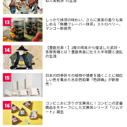
ねた実務派”の生涯
しっかり抹茶の味わい、さらに果実の香りも楽
13
しめる「無糖フレーバー抹茶」ストロベリー、
マンゴー新発売
【豊臣兄弟！】2度の改易から復活した武将・
14
多賀秀種とは？豊臣秀長に仕えた半年間と波乱
の生涯
日本の四季折々の植物や情景を描くことに相応
15
しい色を集めた水彩色鉛筆『色辞典』が新発
売！
コンビニおにぎりが文房具に！コンビニの定番
16
商品をモチーフにした文房具シリーズ『ジムマ
ート』誕生