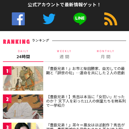
公式アカウントで最新情報ゲット！
ランキング
RANKING
DAILY
WEEKLY
MONTHLY
24時間
週 間
月 間
『豊臣兄弟！』お市と柴田勝家、自刃しての最
1
期と「辞世の句」…運命を共にした２人の悲劇
【豊臣兄弟！】秀吉は本当に「女狂い」だった
2
のか？ 天下人を彩った11人の側室たちを時系列
で一挙紹介
『豊臣兄弟！』茶々＝悪女はほぼ創作？秀吉が
3