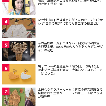
溺愛、豊臣家滅亡を背負わされた茶々(井上和)
の壮絶すぎる生涯
なぜ浅井の旧臣は秀吉に従ったのか？ 武力を使
4
わず“自分の味方”に変えた裏工作の技法とは
あの装飾は「炎」ではない？縄文時代の国宝・
5
火焔型土器、5000年前の人々が刻んだ謎とデザ
インの秘密
鳩サブレーの豊島屋が『鳩の日』（8月10日）
6
限定グッズ詳細を発表！今年はシリコンポーチ
「はとっこ」
土偶なりきりパーカーも！青森の縄文遺跡群で
7
発掘された土偶がモチーフのキュートなグッズ
が新発売