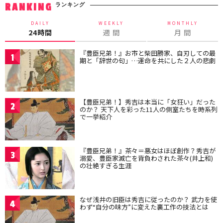
ランキング
RANKING
DAILY
WEEKLY
MONTHLY
24時間
週 間
月 間
『豊臣兄弟！』お市と柴田勝家、自刃しての最
1
期と「辞世の句」…運命を共にした２人の悲劇
【豊臣兄弟！】秀吉は本当に「女狂い」だった
2
のか？ 天下人を彩った11人の側室たちを時系列
で一挙紹介
『豊臣兄弟！』茶々＝悪女はほぼ創作？秀吉が
3
溺愛、豊臣家滅亡を背負わされた茶々(井上和)
の壮絶すぎる生涯
なぜ浅井の旧臣は秀吉に従ったのか？ 武力を使
4
わず“自分の味方”に変えた裏工作の技法とは