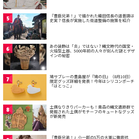
『豊臣兄弟！』で描かれた織田信長の道普請は
5
史実？信長が実施した街道整備の施策を紹介
あの装飾は「炎」ではない？縄文時代の国宝・
6
火焔型土器、5000年前の人々が刻んだ謎とデザ
インの秘密
鳩サブレーの豊島屋が『鳩の日』（8月10日）
7
限定グッズ詳細を発表！今年はシリコンポーチ
「はとっこ」
土偶なりきりパーカーも！青森の縄文遺跡群で
8
発掘された土偶がモチーフのキュートなグッズ
が新発売
『豊臣兄弟！』小一郎の5万の大軍に徹底抗