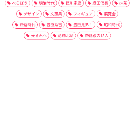
べらぼう
明治時代
徳川家康
織田信長
抹茶
デザイン
文房具
フィギュア
展覧会
鎌倉時代
豊臣秀吉
豊臣兄弟！
昭和時代
光る君へ
葛飾北斎
鎌倉殿の13人