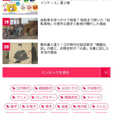
インケース」第２弾
自転車を持つだけで税金？ 昭和まで続いた「自
19
転車税」の意外な歴史と脱税が横行した理由
教科書と違う！江戸時代の田沼意次「賄賂伝
20
説」の嘘と、水野忠邦が「大奥」を敵に回した
本当の理由
ランキングを表示
江戸時代
戦国時代
大河ドラマ
平安時代
アニメ
ロングセラー
戦国武将
スイーツ
雑学
お菓子
幕末
漫画
時代劇
テレビ