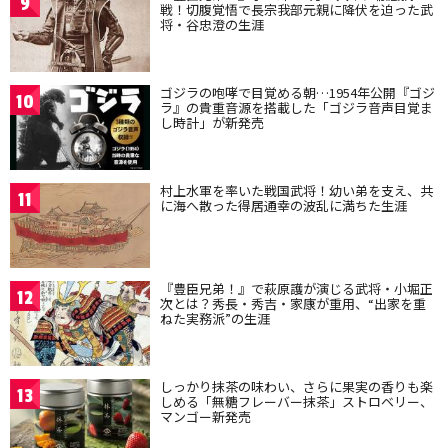
9
戦！切腹覚悟で長宗我部元親に降伏を迫った武
将・谷忠澄の生涯
ゴジラの咆哮で目覚める朝…1954年公開『ゴジ
10
ラ』の貴重音源を搭載した「ゴジラ音声目覚ま
し時計」が新発売
村上水軍を率いた戦国武将！幼い弟を支え、共
11
に海へ散った得居通幸の波乱に満ちた生涯
『豊臣兄弟！』で萩原護が演じる武将・小堀正
12
次とは？秀長・秀吉・家康が重用、“出家を重
ねた実務派”の生涯
しっかり抹茶の味わい、さらに果実の香りも楽
13
しめる「無糖フレーバー抹茶」ストロベリー、
マンゴー新発売