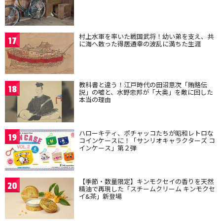
村上水軍を率いた戦国武将！幼い弟を支え、共
17
に海へ散った得居通幸の波乱に満ちた生涯
教科書と違う！江戸時代の田沼意次「賄賂伝
18
説」の嘘と、水野忠邦が「大奥」を敵に回した
本当の理由
ハローキティ、ポチャッコたちが昭和レトロな
19
コインケースに！「サンリオキャラクターズ コ
インケース」第２弾
【季節・数量限定】キンモクセイの香りを天然
20
精油で再現した「スチームクリーム キンモクセ
イ&茶」新登場