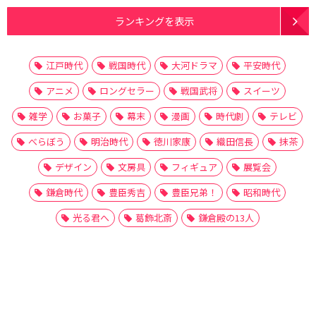
ランキングを表示
江戸時代
戦国時代
大河ドラマ
平安時代
アニメ
ロングセラー
戦国武将
スイーツ
雑学
お菓子
幕末
漫画
時代劇
テレビ
べらぼう
明治時代
徳川家康
織田信長
抹茶
デザイン
文房具
フィギュア
展覧会
鎌倉時代
豊臣秀吉
豊臣兄弟！
昭和時代
光る君へ
葛飾北斎
鎌倉殿の13人