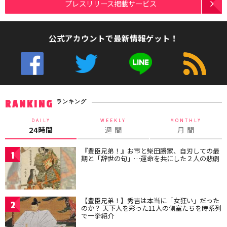
プレスリリース掲載サービス
公式アカウントで最新情報ゲット！
ランキング
RANKING
DAILY
WEEKLY
MONTHLY
24時間
週 間
月 間
『豊臣兄弟！』お市と柴田勝家、自刃しての最
1
期と「辞世の句」…運命を共にした２人の悲劇
【豊臣兄弟！】秀吉は本当に「女狂い」だった
2
のか？ 天下人を彩った11人の側室たちを時系列
で一挙紹介