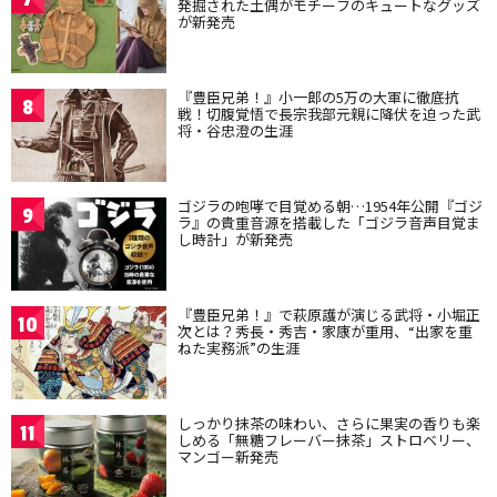
発掘された土偶がモチーフのキュートなグッズ
が新発売
『豊臣兄弟！』小一郎の5万の大軍に徹底抗
8
戦！切腹覚悟で長宗我部元親に降伏を迫った武
将・谷忠澄の生涯
ゴジラの咆哮で目覚める朝…1954年公開『ゴジ
9
ラ』の貴重音源を搭載した「ゴジラ音声目覚ま
し時計」が新発売
『豊臣兄弟！』で萩原護が演じる武将・小堀正
10
次とは？秀長・秀吉・家康が重用、“出家を重
ねた実務派”の生涯
しっかり抹茶の味わい、さらに果実の香りも楽
11
しめる「無糖フレーバー抹茶」ストロベリー、
マンゴー新発売