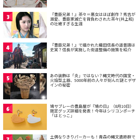
『豊臣兄弟！』茶々＝悪女はほぼ創作？秀吉が
3
溺愛、豊臣家滅亡を背負わされた茶々(井上和)
の壮絶すぎる生涯
『豊臣兄弟！』で描かれた織田信長の道普請は
4
史実？信長が実施した街道整備の施策を紹介
あの装飾は「炎」ではない？縄文時代の国宝・
5
火焔型土器、5000年前の人々が刻んだ謎とデザ
インの秘密
鳩サブレーの豊島屋が『鳩の日』（8月10日）
6
限定グッズ詳細を発表！今年はシリコンポーチ
「はとっこ」
土偶なりきりパーカーも！青森の縄文遺跡群で
7