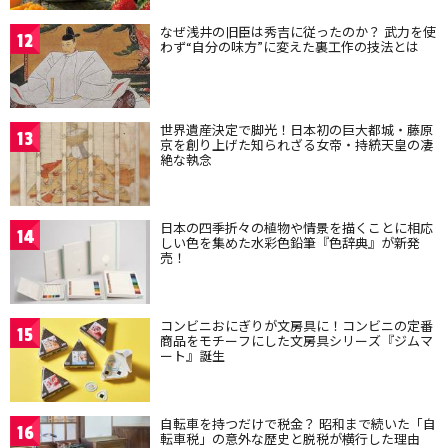
なぜ浅井の旧臣は秀吉に従ったのか？ 武力を使
12
わず“自分の味方”に変えた裏工作の技法とは
世界遺産決定で脚光！日本初の巨大都城・藤原
13
京を創り上げた知られざる女帝・持統天皇の凄
絶な執念
日本の四季折々の植物や情景を描くことに相応
14
しい色を集めた水彩色鉛筆『色辞典』が新発
売！
コンビニおにぎりが文房具に！コンビニの定番
15
商品をモチーフにした文房具シリーズ『ジムマ
ート』誕生
自転車を持つだけで税金？ 昭和まで続いた「自
16
転車税」の意外な歴史と脱税が横行した理由