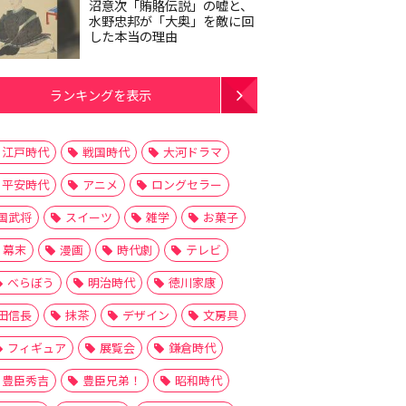
沼意次「賄賂伝説」の嘘と、
水野忠邦が「大奥」を敵に回
した本当の理由
ランキングを表示
江戸時代
戦国時代
大河ドラマ
平安時代
アニメ
ロングセラー
国武将
スイーツ
雑学
お菓子
幕末
漫画
時代劇
テレビ
べらぼう
明治時代
徳川家康
田信長
抹茶
デザイン
文房具
フィギュア
展覧会
鎌倉時代
豊臣秀吉
豊臣兄弟！
昭和時代