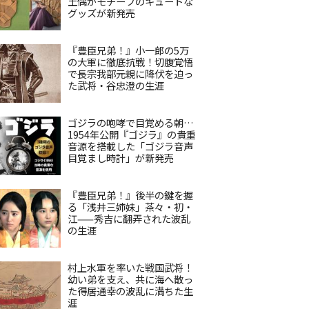
土偶がモチーフのキュートな
グッズが新発売
『豊臣兄弟！』小一郎の5万
の大軍に徹底抗戦！切腹覚悟
で長宗我部元親に降伏を迫っ
た武将・谷忠澄の生涯
ゴジラの咆哮で目覚める朝…
1954年公開『ゴジラ』の貴重
音源を搭載した「ゴジラ音声
目覚まし時計」が新発売
『豊臣兄弟！』後半の鍵を握
る「浅井三姉妹」茶々・初・
江——秀吉に翻弄された波乱
の生涯
村上水軍を率いた戦国武将！
幼い弟を支え、共に海へ散っ
た得居通幸の波乱に満ちた生
涯