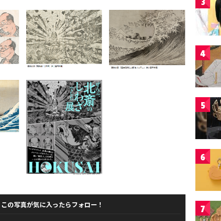
3
4
5
6
この写真が気に入ったらフォロー！
7