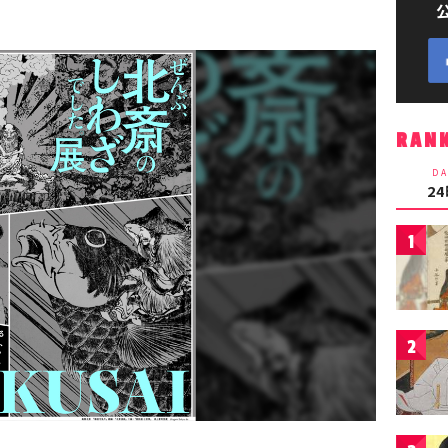
RAN
DA
2
1
2