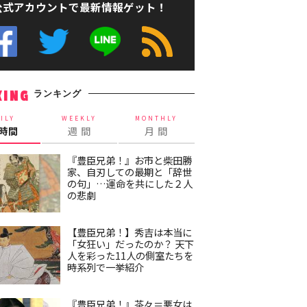
公式アカウントで最新情報ゲット！
ランキング
KING
ILY
WEEKLY
MONTHLY
4時間
週 間
月 間
『豊臣兄弟！』お市と柴田勝
家、自刃しての最期と「辞世
の句」…運命を共にした２人
の悲劇
【豊臣兄弟！】秀吉は本当に
「女狂い」だったのか？ 天下
人を彩った11人の側室たちを
時系列で一挙紹介
『豊臣兄弟！』茶々＝悪女は