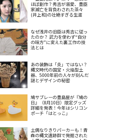
ほぼ創作？秀吉が溺愛、豊臣
家滅亡を背負わされた茶々
(井上和)の壮絶すぎる生涯
なぜ浅井の旧臣は秀吉に従っ
たのか？ 武力を使わず“自分
の味方”に変えた裏工作の技
法とは
あの装飾は「炎」ではない？
縄文時代の国宝・火焔型土
器、5000年前の人々が刻んだ
謎とデザインの秘密
鳩サブレーの豊島屋が『鳩の
日』（8月10日）限定グッズ
詳細を発表！今年はシリコン
ポーチ「はとっこ」
土偶なりきりパーカーも！青
森の縄文遺跡群で発掘された