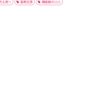
光る君へ
葛飾北斎
鎌倉殿の13人