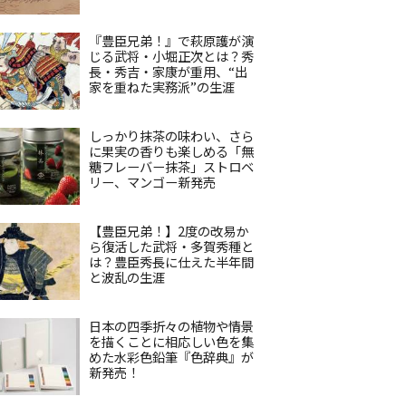
『豊臣兄弟！』で萩原護が演
じる武将・小堀正次とは？秀
長・秀吉・家康が重用、“出
家を重ねた実務派”の生涯
しっかり抹茶の味わい、さら
に果実の香りも楽しめる「無
糖フレーバー抹茶」ストロベ
リー、マンゴー新発売
【豊臣兄弟！】2度の改易か
ら復活した武将・多賀秀種と
は？豊臣秀長に仕えた半年間
と波乱の生涯
日本の四季折々の植物や情景
を描くことに相応しい色を集
めた水彩色鉛筆『色辞典』が
新発売！