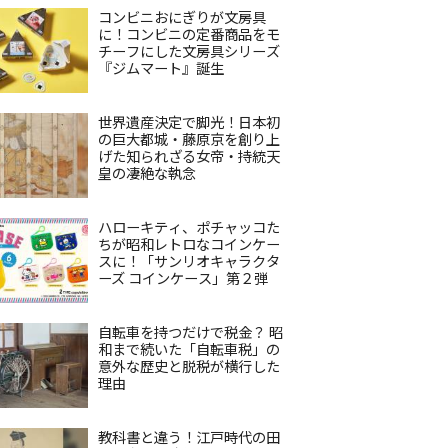
コンビニおにぎりが文房具
に！コンビニの定番商品をモ
チーフにした文房具シリーズ
『ジムマート』誕生
世界遺産決定で脚光！日本初
の巨大都城・藤原京を創り上
げた知られざる女帝・持統天
皇の凄絶な執念
ハローキティ、ポチャッコた
ちが昭和レトロなコインケー
スに！「サンリオキャラクタ
ーズ コインケース」第２弾
自転車を持つだけで税金？ 昭
和まで続いた「自転車税」の
意外な歴史と脱税が横行した
理由
教科書と違う！江戸時代の田