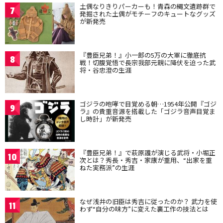
土偶なりきりパーカーも！青森の縄文遺跡群で
7
発掘された土偶がモチーフのキュートなグッズ
が新発売
『豊臣兄弟！』小一郎の5万の大軍に徹底抗
8
戦！切腹覚悟で長宗我部元親に降伏を迫った武
将・谷忠澄の生涯
ゴジラの咆哮で目覚める朝…1954年公開『ゴジ
9
ラ』の貴重音源を搭載した「ゴジラ音声目覚ま
し時計」が新発売
『豊臣兄弟！』で萩原護が演じる武将・小堀正
10
次とは？秀長・秀吉・家康が重用、“出家を重
ねた実務派”の生涯
なぜ浅井の旧臣は秀吉に従ったのか？ 武力を使
11
わず“自分の味方”に変えた裏工作の技法とは