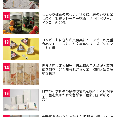
しっかり抹茶の味わい、さらに果実の香りも楽
12
しめる「無糖フレーバー抹茶」ストロベリー、
マンゴー新発売
コンビニおにぎりが文房具に！コンビニの定番
13
商品をモチーフにした文房具シリーズ『ジムマ
ート』誕生
世界遺産決定で脚光！日本初の巨大都城・藤原
14
京を創り上げた知られざる女帝・持統天皇の凄
絶な執念
日本の四季折々の植物や情景を描くことに相応
15
しい色を集めた水彩色鉛筆『色辞典』が新発
売！
自転車を持つだけで税金？ 昭和まで続いた「自