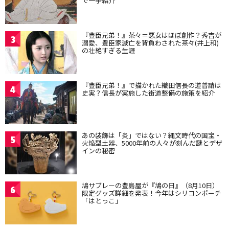
で一挙紹介
『豊臣兄弟！』茶々＝悪女はほぼ創作？秀吉が
3
溺愛、豊臣家滅亡を背負わされた茶々(井上和)
の壮絶すぎる生涯
『豊臣兄弟！』で描かれた織田信長の道普請は
4
史実？信長が実施した街道整備の施策を紹介
あの装飾は「炎」ではない？縄文時代の国宝・
5
火焔型土器、5000年前の人々が刻んだ謎とデザ
インの秘密
鳩サブレーの豊島屋が『鳩の日』（8月10日）
6
限定グッズ詳細を発表！今年はシリコンポーチ
「はとっこ」