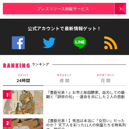
プレスリリース掲載サービス
公式アカウントで最新情報ゲット！
ランキング
RANKING
DAILY
WEEKLY
MONTHLY
24時間
週 間
月 間
『豊臣兄弟！』お市と柴田勝家、自刃しての最
1
期と「辞世の句」…運命を共にした２人の悲劇
【豊臣兄弟！】秀吉は本当に「女狂い」だった
2
のか？ 天下人を彩った11人の側室たちを時系列