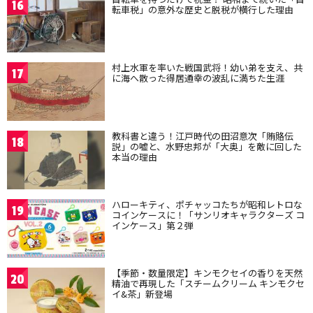
16
転車税」の意外な歴史と脱税が横行した理由
村上水軍を率いた戦国武将！幼い弟を支え、共
17
に海へ散った得居通幸の波乱に満ちた生涯
教科書と違う！江戸時代の田沼意次「賄賂伝
18
説」の嘘と、水野忠邦が「大奥」を敵に回した
本当の理由
ハローキティ、ポチャッコたちが昭和レトロな
19
コインケースに！「サンリオキャラクターズ コ
インケース」第２弾
【季節・数量限定】キンモクセイの香りを天然
20
精油で再現した「スチームクリーム キンモクセ
イ&茶」新登場