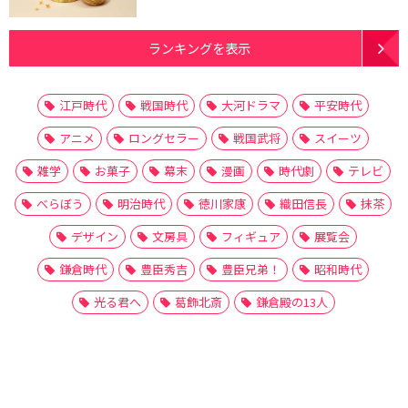
ランキングを表示
江戸時代
戦国時代
大河ドラマ
平安時代
アニメ
ロングセラー
戦国武将
スイーツ
雑学
お菓子
幕末
漫画
時代劇
テレビ
べらぼう
明治時代
徳川家康
織田信長
抹茶
デザイン
文房具
フィギュア
展覧会
鎌倉時代
豊臣秀吉
豊臣兄弟！
昭和時代
光る君へ
葛飾北斎
鎌倉殿の13人