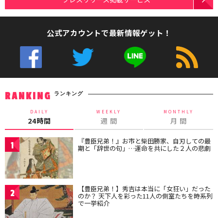
公式アカウントで最新情報ゲット！
ランキング
RANKING
DAILY
WEEKLY
MONTHLY
24時間
週 間
月 間
『豊臣兄弟！』お市と柴田勝家、自刃しての最
1
期と「辞世の句」…運命を共にした２人の悲劇
【豊臣兄弟！】秀吉は本当に「女狂い」だった
2
のか？ 天下人を彩った11人の側室たちを時系列
で一挙紹介