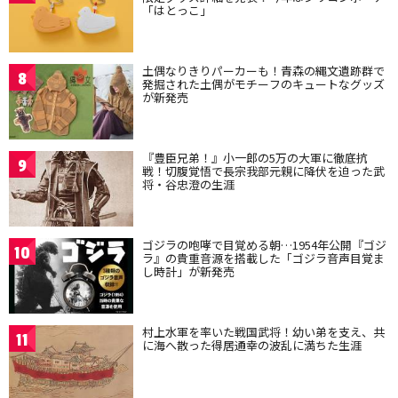
「はとっこ」
土偶なりきりパーカーも！青森の縄文遺跡群で
8
発掘された土偶がモチーフのキュートなグッズ
が新発売
『豊臣兄弟！』小一郎の5万の大軍に徹底抗
9
戦！切腹覚悟で長宗我部元親に降伏を迫った武
将・谷忠澄の生涯
ゴジラの咆哮で目覚める朝…1954年公開『ゴジ
10
ラ』の貴重音源を搭載した「ゴジラ音声目覚ま
し時計」が新発売
村上水軍を率いた戦国武将！幼い弟を支え、共
11
に海へ散った得居通幸の波乱に満ちた生涯