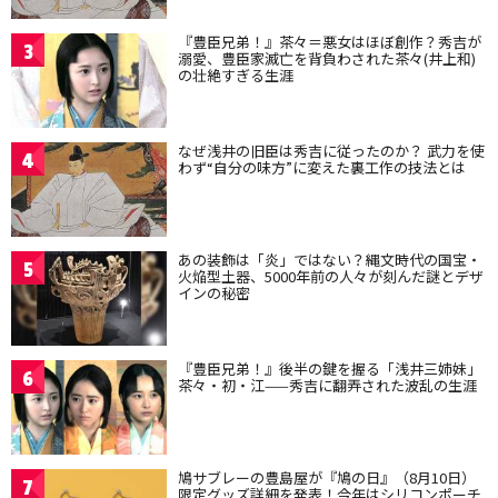
『豊臣兄弟！』茶々＝悪女はほぼ創作？秀吉が
3
溺愛、豊臣家滅亡を背負わされた茶々(井上和)
の壮絶すぎる生涯
なぜ浅井の旧臣は秀吉に従ったのか？ 武力を使
4
わず“自分の味方”に変えた裏工作の技法とは
あの装飾は「炎」ではない？縄文時代の国宝・
5
火焔型土器、5000年前の人々が刻んだ謎とデザ
インの秘密
『豊臣兄弟！』後半の鍵を握る「浅井三姉妹」
6
茶々・初・江——秀吉に翻弄された波乱の生涯
鳩サブレーの豊島屋が『鳩の日』（8月10日）
7
限定グッズ詳細を発表！今年はシリコンポーチ