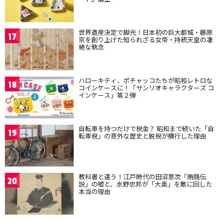
世界遺産決定で脚光！日本初の巨大都城・藤原
17
京を創り上げた知られざる女帝・持統天皇の凄
絶な執念
ハローキティ、ポチャッコたちが昭和レトロな
18
コインケースに！「サンリオキャラクターズ コ
インケース」第２弾
自転車を持つだけで税金？ 昭和まで続いた「自
19
転車税」の意外な歴史と脱税が横行した理由
教科書と違う！江戸時代の田沼意次「賄賂伝
20
説」の嘘と、水野忠邦が「大奥」を敵に回した
本当の理由