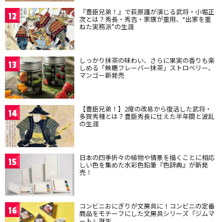
『豊臣兄弟！』で萩原護が演じる武将・小堀正
12
次とは？秀長・秀吉・家康が重用、“出家を重
ねた実務派”の生涯
しっかり抹茶の味わい、さらに果実の香りも楽
13
しめる「無糖フレーバー抹茶」ストロベリー、
マンゴー新発売
【豊臣兄弟！】2度の改易から復活した武将・
14
多賀秀種とは？豊臣秀長に仕えた半年間と波乱
の生涯
日本の四季折々の植物や情景を描くことに相応
15
しい色を集めた水彩色鉛筆『色辞典』が新発
売！
コンビニおにぎりが文房具に！コンビニの定番
16
商品をモチーフにした文房具シリーズ『ジムマ
ート』誕生