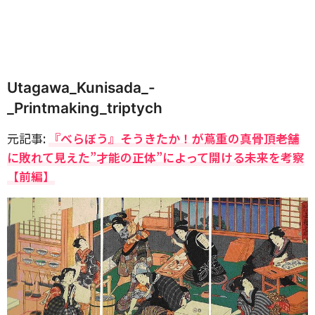
Utagawa_Kunisada_-
_Printmaking_triptych
元記事:
『べらぼう』そうきたか！が蔦重の真骨頂――老舗
に敗れて見えた”才能の正体”によって開ける未来を考察
【前編】