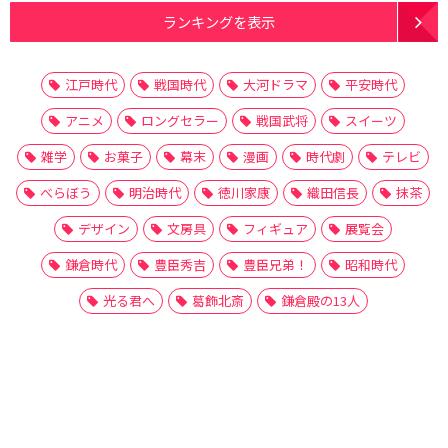
ランキングを表示
江戸時代
戦国時代
大河ドラマ
平安時代
アニメ
ロングセラー
戦国武将
スイーツ
雑学
お菓子
幕末
漫画
時代劇
テレビ
べらぼう
明治時代
徳川家康
織田信長
抹茶
デザイン
文房具
フィギュア
展覧会
鎌倉時代
豊臣秀吉
豊臣兄弟！
昭和時代
光る君へ
葛飾北斎
鎌倉殿の13人