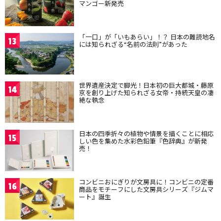
マンゴー新発売
「一口」が「いもあらい」！？ 日本の難読地名
13
には知られざる“名前の法則”があった
世界遺産決定で脚光！日本初の巨大都城・藤原
14
京を創り上げた知られざる女帝・持統天皇の凄
絶な執念
日本の四季折々の植物や情景を描くことに相応
15
しい色を集めた水彩色鉛筆『色辞典』が新発
売！
コンビニおにぎりが文房具に！コンビニの定番
16
商品をモチーフにした文房具シリーズ『ジムマ
ート』誕生