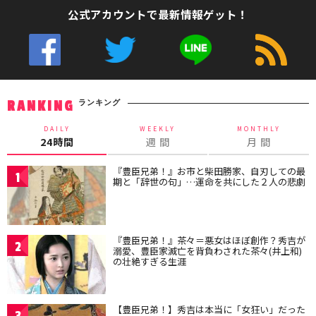
公式アカウントで最新情報ゲット！
ランキング
RANKING
DAILY
WEEKLY
MONTHLY
24時間
週 間
月 間
『豊臣兄弟！』お市と柴田勝家、自刃しての最
1
期と「辞世の句」…運命を共にした２人の悲劇
『豊臣兄弟！』茶々＝悪女はほぼ創作？秀吉が
2
溺愛、豊臣家滅亡を背負わされた茶々(井上和)
の壮絶すぎる生涯
【豊臣兄弟！】秀吉は本当に「女狂い」だった
3