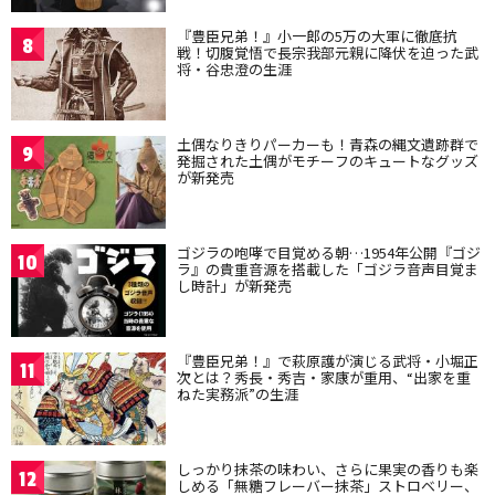
『豊臣兄弟！』小一郎の5万の大軍に徹底抗
8
戦！切腹覚悟で長宗我部元親に降伏を迫った武
将・谷忠澄の生涯
土偶なりきりパーカーも！青森の縄文遺跡群で
9
発掘された土偶がモチーフのキュートなグッズ
が新発売
ゴジラの咆哮で目覚める朝…1954年公開『ゴジ
10
ラ』の貴重音源を搭載した「ゴジラ音声目覚ま
し時計」が新発売
『豊臣兄弟！』で萩原護が演じる武将・小堀正
11
次とは？秀長・秀吉・家康が重用、“出家を重
ねた実務派”の生涯
しっかり抹茶の味わい、さらに果実の香りも楽
12
しめる「無糖フレーバー抹茶」ストロベリー、