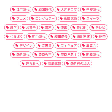
江戸時代
戦国時代
大河ドラマ
平安時代
アニメ
ロングセラー
戦国武将
スイーツ
雑学
お菓子
幕末
漫画
時代劇
テレビ
べらぼう
明治時代
織田信長
徳川家康
抹茶
デザイン
文房具
フィギュア
展覧会
鎌倉時代
豊臣秀吉
豊臣兄弟！
昭和時代
光る君へ
葛飾北斎
鎌倉殿の13人