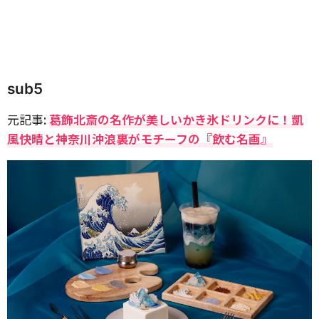
sub5
元記事:
葛飾北斎の名作が美しいかき氷ドリンクに！凱
風快晴と神奈川沖浪裏がモチーフの『飲む名画』