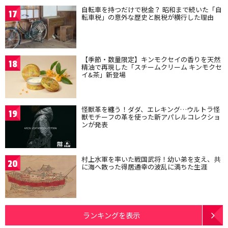
自転車を持つだけで税金？ 昭和まで続いた「自
17
転車税」の意外な歴史と脱税が横行した理由
【季節・数量限定】キンモクセイの香りを天然
18
精油で再現した「スチームクリーム キンモクセ
イ&茶」新登場
怪獣革を纏う！ダダ、エレキング…ウルトラ怪
19
獣モチーフの革を使った新アパレルコレクショ
ンが発表
村上水軍を率いた戦国武将！幼い弟を支え、共
20
に海へ散った得居通幸の波乱に満ちた生涯
ランキングを表示