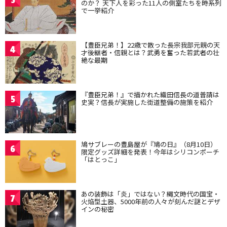
のか？ 天下人を彩った11人の側室たちを時系列
で一挙紹介
【豊臣兄弟！】22歳で散った長宗我部元親の天
4
才後継者・信親とは？武勇を奮った若武者の壮
絶な最期
『豊臣兄弟！』で描かれた織田信長の道普請は
5
史実？信長が実施した街道整備の施策を紹介
鳩サブレーの豊島屋が『鳩の日』（8月10日）
6
限定グッズ詳細を発表！今年はシリコンポーチ
「はとっこ」
あの装飾は「炎」ではない？縄文時代の国宝・
7
火焔型土器、5000年前の人々が刻んだ謎とデザ
インの秘密