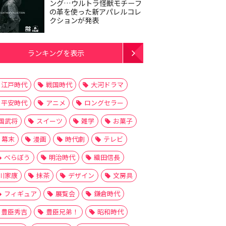
ング…ウルトラ怪獣モチーフ
の革を使った新アパレルコレ
クションが発表
ランキングを表示
江戸時代
戦国時代
大河ドラマ
平安時代
アニメ
ロングセラー
国武将
スイーツ
雑学
お菓子
幕末
漫画
時代劇
テレビ
べらぼう
明治時代
織田信長
川家康
抹茶
デザイン
文房具
フィギュア
展覧会
鎌倉時代
豊臣秀吉
豊臣兄弟！
昭和時代