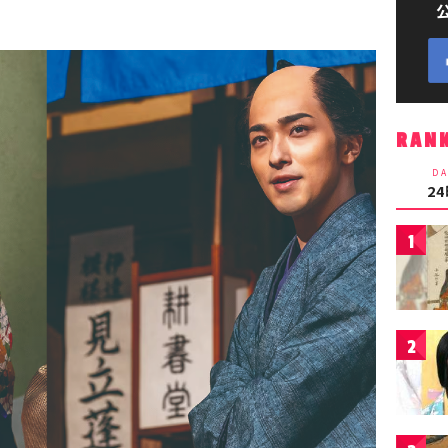
RAN
DA
2
1
2