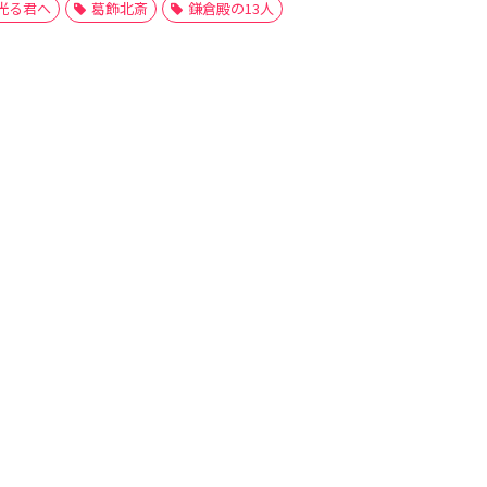
光る君へ
葛飾北斎
鎌倉殿の13人