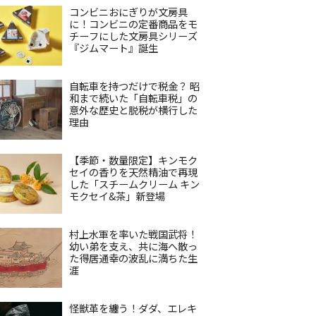
コンビニおにぎりが文房具
に！コンビニの定番商品をモ
チーフにした文房具シリーズ
『ジムマート』誕生
自転車を持つだけで税金？ 昭
和まで続いた「自転車税」の
意外な歴史と脱税が横行した
理由
【季節・数量限定】キンモク
セイの香りを天然精油で再現
した「スチームクリーム キン
モクセイ&茶」新登場
村上水軍を率いた戦国武将！
幼い弟を支え、共に海へ散っ
た得居通幸の波乱に満ちた生
涯
怪獣革を纏う！ダダ、エレキ