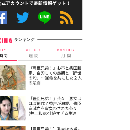
公式アカウントで最新情報ゲット！
ランキング
KING
ILY
WEEKLY
MONTHLY
4時間
週 間
月 間
『豊臣兄弟！』お市と柴田勝
家、自刃しての最期と「辞世
の句」…運命を共にした２人
の悲劇
『豊臣兄弟！』茶々＝悪女は
ほぼ創作？秀吉が溺愛、豊臣
家滅亡を背負わされた茶々
(井上和)の壮絶すぎる生涯
【豊臣兄弟！】秀吉は本当に