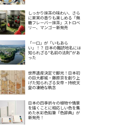
しっかり抹茶の味わい、さら
に果実の香りも楽しめる「無
糖フレーバー抹茶」ストロベ
リー、マンゴー新発売
「一口」が「いもあら
い」！？ 日本の難読地名には
知られざる“名前の法則”があ
った
世界遺産決定で脚光！日本初
の巨大都城・藤原京を創り上
げた知られざる女帝・持統天
皇の凄絶な執念
日本の四季折々の植物や情景
を描くことに相応しい色を集
めた水彩色鉛筆『色辞典』が
新発売！