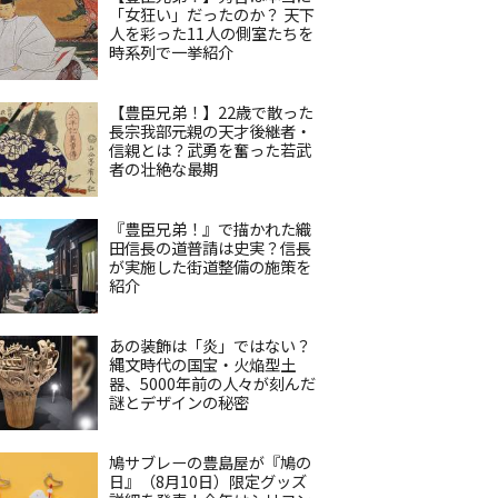
「女狂い」だったのか？ 天下
人を彩った11人の側室たちを
時系列で一挙紹介
【豊臣兄弟！】22歳で散った
長宗我部元親の天才後継者・
信親とは？武勇を奮った若武
者の壮絶な最期
『豊臣兄弟！』で描かれた織
田信長の道普請は史実？信長
が実施した街道整備の施策を
紹介
あの装飾は「炎」ではない？
縄文時代の国宝・火焔型土
器、5000年前の人々が刻んだ
謎とデザインの秘密
鳩サブレーの豊島屋が『鳩の
日』（8月10日）限定グッズ