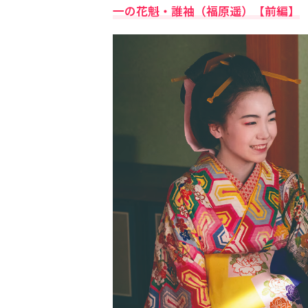
一の花魁・誰袖（福原遥）【前編】