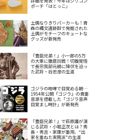
詳細を発表！今年はシリコン
ポーチ「はとっこ」
土偶なりきりパーカーも！青
森の縄文遺跡群で発掘された
土偶がモチーフのキュートな
グッズが新発売
『豊臣兄弟！』小一郎の5万
の大軍に徹底抗戦！切腹覚悟
で長宗我部元親に降伏を迫っ
た武将・谷忠澄の生涯
ゴジラの咆哮で目覚める朝…
1954年公開『ゴジラ』の貴重
音源を搭載した「ゴジラ音声
目覚まし時計」が新発売
『豊臣兄弟！』で萩原護が演
じる武将・小堀正次とは？秀
長・秀吉・家康が重用、“出
家を重ねた実務派”の生涯