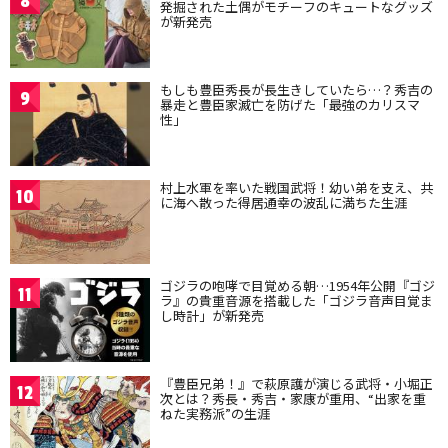
8
発掘された土偶がモチーフのキュートなグッズ
が新発売
もしも豊臣秀長が長生きしていたら…？秀吉の
9
暴走と豊臣家滅亡を防げた「最強のカリスマ
性」
村上水軍を率いた戦国武将！幼い弟を支え、共
10
に海へ散った得居通幸の波乱に満ちた生涯
ゴジラの咆哮で目覚める朝…1954年公開『ゴジ
11
ラ』の貴重音源を搭載した「ゴジラ音声目覚ま
し時計」が新発売
『豊臣兄弟！』で萩原護が演じる武将・小堀正
12
次とは？秀長・秀吉・家康が重用、“出家を重
ねた実務派”の生涯