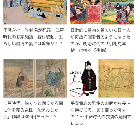
子供含む一族44名が死罪…江戸
日常的に着物を着ていた日本人
時代のお家騒動「野村騒動」恐
が何故洋服を着るようになった
ろしい粛清の裏には嫉妬が！？
のか、明治時代の「引札見本
帖」に探る【後編】
江戸時代、船でひと回りする間
平安貴族の男性のお尻から長〜
に体を売る女性「船まんじゅ
く伸びてる、あの帯って何な
う」値段は800円だった！？
の？ 〜平安時代の衣装の疑問ア
レコレ