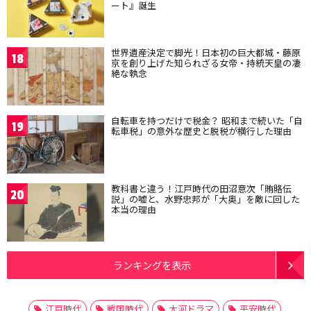
ート』誕生
世界遺産決定で脚光！日本初の巨大都城・藤原
18
京を創り上げた知られざる女帝・持統天皇の凄
絶な執念
自転車を持つだけで税金？ 昭和まで続いた「自
19
転車税」の意外な歴史と脱税が横行した理由
教科書と違う！江戸時代の田沼意次「賄賂伝
20
説」の嘘と、水野忠邦が「大奥」を敵に回した
本当の理由
ランキングを表示
江戸時代
戦国時代
大河ドラマ
平安時代