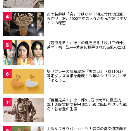
あの装飾は「炎」ではない？縄文時代の国宝・
4
火焔型土器、5000年前の人々が刻んだ謎とデザ
インの秘密
『豊臣兄弟！』後半の鍵を握る「浅井三姉妹」
5
茶々・初・江——秀吉に翻弄された波乱の生涯
鳩サブレーの豊島屋が『鳩の日』（8月10日）
6
限定グッズ詳細を発表！今年はシリコンポーチ
「はとっこ」
『豊臣兄弟！』小一郎の5万の大軍に徹底抗
7
戦！切腹覚悟で長宗我部元親に降伏を迫った武
将・谷忠澄の生涯
土偶なりきりパーカーも！青森の縄文遺跡群で