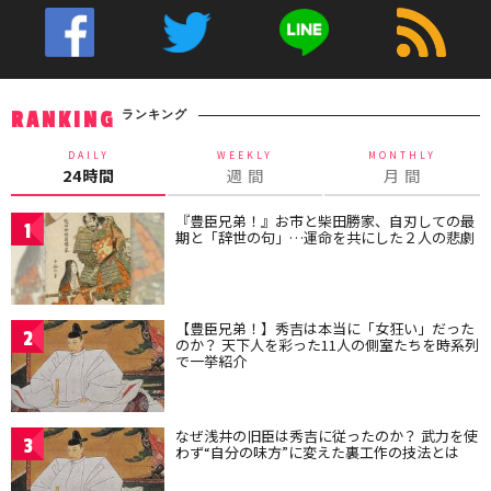
ランキング
RANKING
DAILY
WEEKLY
MONTHLY
24時間
週 間
月 間
『豊臣兄弟！』お市と柴田勝家、自刃しての最
1
期と「辞世の句」…運命を共にした２人の悲劇
【豊臣兄弟！】秀吉は本当に「女狂い」だった
2
のか？ 天下人を彩った11人の側室たちを時系列
で一挙紹介
なぜ浅井の旧臣は秀吉に従ったのか？ 武力を使
3
わず“自分の味方”に変えた裏工作の技法とは