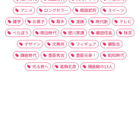
アニメ
ロングセラー
戦国武将
スイーツ
雑学
お菓子
幕末
漫画
時代劇
テレビ
べらぼう
明治時代
徳川家康
織田信長
抹茶
デザイン
文房具
フィギュア
展覧会
鎌倉時代
豊臣秀吉
豊臣兄弟！
昭和時代
光る君へ
葛飾北斎
鎌倉殿の13人