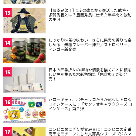
【豊臣兄弟！】2度の改易から復活した武将・
13
多賀秀種とは？豊臣秀長に仕えた半年間と波乱
の生涯
しっかり抹茶の味わい、さらに果実の香りも楽
14
しめる「無糖フレーバー抹茶」ストロベリー、
マンゴー新発売
日本の四季折々の植物や情景を描くことに相応
15
しい色を集めた水彩色鉛筆『色辞典』が新発
売！
ハローキティ、ポチャッコたちが昭和レトロな
16
コインケースに！「サンリオキャラクターズ コ
インケース」第２弾
コンビニおにぎりが文房具に！コンビニの定番
17
商品をモチーフにした文房具シリーズ『ジムマ