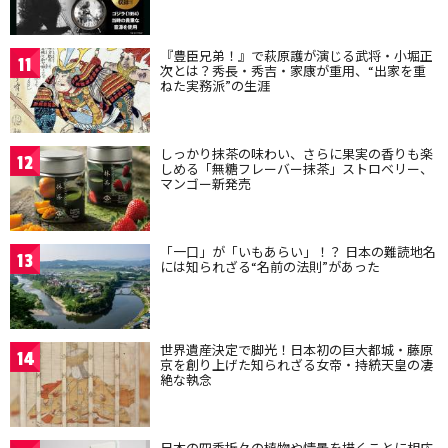
『豊臣兄弟！』で萩原護が演じる武将・小堀正
11
次とは？秀長・秀吉・家康が重用、“出家を重
ねた実務派”の生涯
しっかり抹茶の味わい、さらに果実の香りも楽
12
しめる「無糖フレーバー抹茶」ストロベリー、
マンゴー新発売
「一口」が「いもあらい」！？ 日本の難読地名
13
には知られざる“名前の法則”があった
世界遺産決定で脚光！日本初の巨大都城・藤原
14
京を創り上げた知られざる女帝・持統天皇の凄
絶な執念
日本の四季折々の植物や情景を描くことに相応