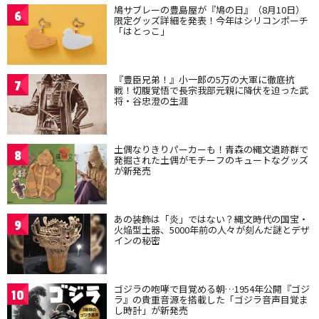
鳩サブレーの豊島屋が『鳩の日』（8月10日）
6
限定グッズ詳細を発表！今年はシリコンポーチ
「はとっこ」
『豊臣兄弟！』小一郎の5万の大軍に徹底抗
7
戦！切腹覚悟で長宗我部元親に降伏を迫った武
将・谷忠澄の生涯
土偶なりきりパーカーも！青森の縄文遺跡群で
8
発掘された土偶がモチーフのキュートなグッズ
が新発売
あの装飾は「炎」ではない？縄文時代の国宝・
9
火焔型土器、5000年前の人々が刻んだ謎とデザ
インの秘密
ゴジラの咆哮で目覚める朝…1954年公開『ゴジ
10
ラ』の貴重音源を搭載した「ゴジラ音声目覚ま
し時計」が新発売