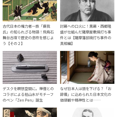
古代日本の権力者一族「蘇我
討幕への口火に！黒幕・西郷隆
氏」の知られざる物語！飛鳥石
盛が仕組んだ薩摩屋敷焼打ち事
舞台古墳で歴史の息吹を感じよ
件とは【薩摩藩邸焼打ち事件の
う【その２】
真相編】
デスクを瞑想空間に。禅僧との
なぜ日本人は頭を下げる？「お
コラボによる枯山水がモチーフ
辞儀」に込められた日本文化の
のペン「Zen Pen」誕生
価値観や精神性とは……