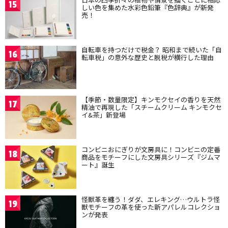
15
しい色を集めた水彩色鉛筆『色辞典』が新発
売！
自転車を持つだけで税金？ 昭和まで続いた「自
16
転車税」の意外な歴史と脱税が横行した理由
【季節・数量限定】キンモクセイの香りを天然
17
精油で再現した「スチームクリーム キンモクセ
イ&茶」新登場
コンビニおにぎりが文房具に！コンビニの定番
18
商品をモチーフにした文房具シリーズ『ジムマ
ート』誕生
怪獣革を纏う！ダダ、エレキング…ウルトラ怪
19
獣モチーフの革を使った新アパレルコレクショ
ンが発表