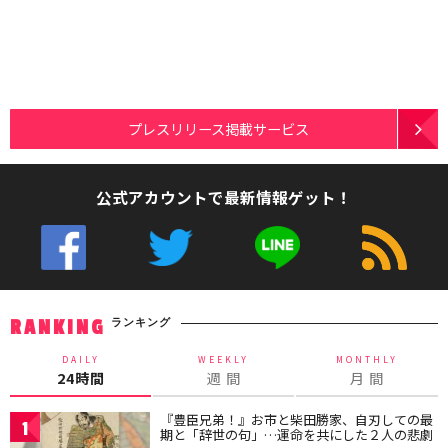
プレスリリース掲載サービス
公式アカウントで最新情報ゲット！
ランキング
RANKING
DAILY
WEEKLY
MONTHLY
24時間
週 間
月 間
『豊臣兄弟！』お市と柴田勝家、自刃しての最
1
期と「辞世の句」…運命を共にした２人の悲劇