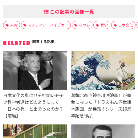
この記事の画像一覧
人物
マルティン・ハイデガー
和の心
哲学
日本文化
関連する記事
RELATED
日本文化の奥にひそむ問い――ドイ
葛飾北斎『神奈川沖浪裏』が舞
ツ哲学者達はどのようにして
台になった「ドラえもん浮世絵
「日本の禅」と出会ったのか？
木版画」が発売！シリーズ10周
【前編】
年記念作品