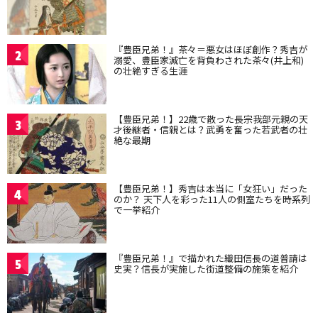
『豊臣兄弟！』茶々＝悪女はほぼ創作？秀吉が
2
溺愛、豊臣家滅亡を背負わされた茶々(井上和)
の壮絶すぎる生涯
【豊臣兄弟！】22歳で散った長宗我部元親の天
3
才後継者・信親とは？武勇を奮った若武者の壮
絶な最期
【豊臣兄弟！】秀吉は本当に「女狂い」だった
4
のか？ 天下人を彩った11人の側室たちを時系列
で一挙紹介
『豊臣兄弟！』で描かれた織田信長の道普請は
5
史実？信長が実施した街道整備の施策を紹介