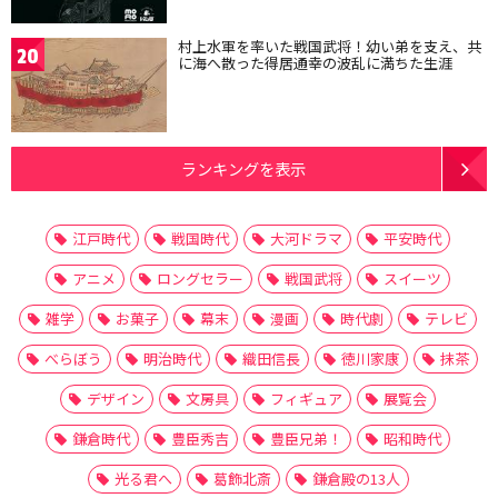
村上水軍を率いた戦国武将！幼い弟を支え、共
20
に海へ散った得居通幸の波乱に満ちた生涯
ランキングを表示
江戸時代
戦国時代
大河ドラマ
平安時代
アニメ
ロングセラー
戦国武将
スイーツ
雑学
お菓子
幕末
漫画
時代劇
テレビ
べらぼう
明治時代
織田信長
徳川家康
抹茶
デザイン
文房具
フィギュア
展覧会
鎌倉時代
豊臣秀吉
豊臣兄弟！
昭和時代
光る君へ
葛飾北斎
鎌倉殿の13人