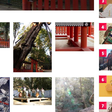
3
4
5
6
7