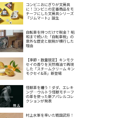
コンビニおにぎりが文房具
に！コンビニの定番商品をモ
チーフにした文房具シリーズ
『ジムマート』誕生
自転車を持つだけで税金？ 昭
和まで続いた「自転車税」の
意外な歴史と脱税が横行した
理由
【季節・数量限定】キンモク
セイの香りを天然精油で再現
した「スチームクリーム キン
モクセイ&茶」新登場
怪獣革を纏う！ダダ、エレキ
ング…ウルトラ怪獣モチーフ
の革を使った新アパレルコレ
クションが発表
村上水軍を率いた戦国武将！