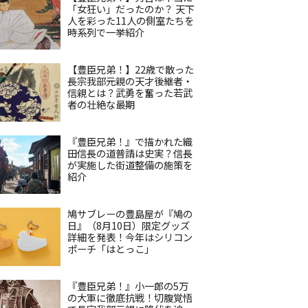
「女狂い」だったのか？ 天下
人を彩った11人の側室たちを
時系列で一挙紹介
【豊臣兄弟！】22歳で散った
長宗我部元親の天才後継者・
信親とは？武勇を奮った若武
者の壮絶な最期
『豊臣兄弟！』で描かれた織
田信長の道普請は史実？信長
が実施した街道整備の施策を
紹介
鳩サブレーの豊島屋が『鳩の
日』（8月10日）限定グッズ
詳細を発表！今年はシリコン
ポーチ「はとっこ」
『豊臣兄弟！』小一郎の5万
の大軍に徹底抗戦！切腹覚悟