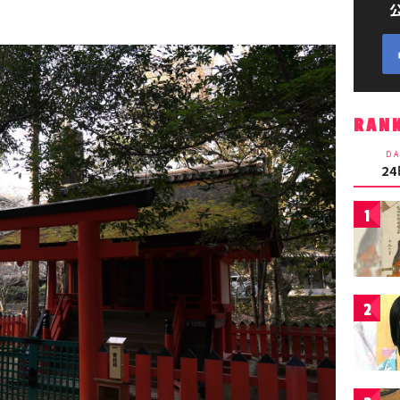
RAN
DA
2
1
2