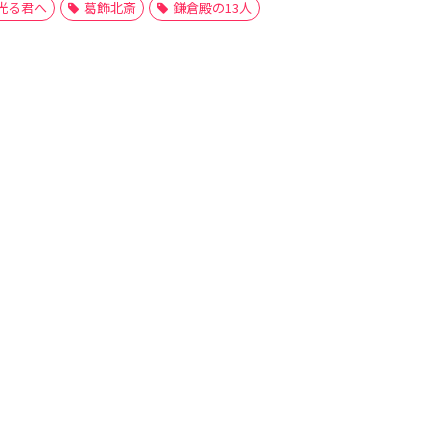
光る君へ
葛飾北斎
鎌倉殿の13人