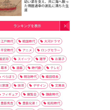
幼い弟を支え、共に海へ散っ
た得居通幸の波乱に満ちた生
涯
ランキングを表示
江戸時代
戦国時代
大河ドラマ
平安時代
アニメ
ロングセラー
国武将
スイーツ
雑学
お菓子
幕末
漫画
時代劇
テレビ
べらぼう
明治時代
織田信長
川家康
抹茶
デザイン
文房具
フィギュア
展覧会
鎌倉時代
豊臣秀吉
豊臣兄弟！
昭和時代