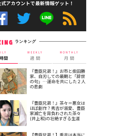
公式アカウントで最新情報ゲット！
ランキング
KING
ILY
WEEKLY
MONTHLY
4時間
週 間
月 間
『豊臣兄弟！』お市と柴田勝
家、自刃しての最期と「辞世
の句」…運命を共にした２人
の悲劇
『豊臣兄弟！』茶々＝悪女は
ほぼ創作？秀吉が溺愛、豊臣
家滅亡を背負わされた茶々
(井上和)の壮絶すぎる生涯
【豊臣兄弟！】秀吉は本当に