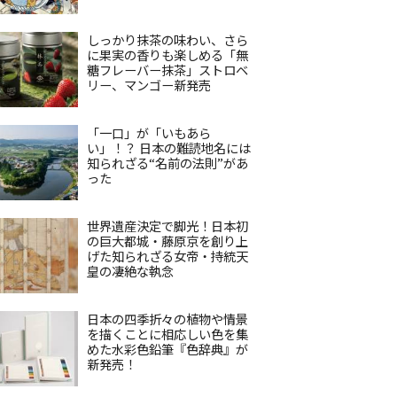
しっかり抹茶の味わい、さら
に果実の香りも楽しめる「無
糖フレーバー抹茶」ストロベ
リー、マンゴー新発売
「一口」が「いもあら
い」！？ 日本の難読地名には
知られざる“名前の法則”があ
った
世界遺産決定で脚光！日本初
の巨大都城・藤原京を創り上
げた知られざる女帝・持統天
皇の凄絶な執念
日本の四季折々の植物や情景
を描くことに相応しい色を集
めた水彩色鉛筆『色辞典』が
新発売！