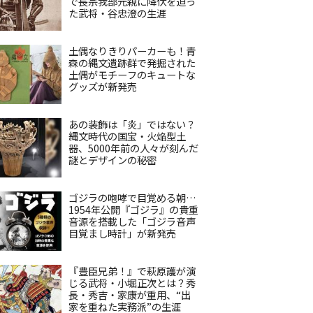
で長宗我部元親に降伏を迫っ
た武将・谷忠澄の生涯
土偶なりきりパーカーも！青
森の縄文遺跡群で発掘された
土偶がモチーフのキュートな
グッズが新発売
あの装飾は「炎」ではない？
縄文時代の国宝・火焔型土
器、5000年前の人々が刻んだ
謎とデザインの秘密
ゴジラの咆哮で目覚める朝…
1954年公開『ゴジラ』の貴重
音源を搭載した「ゴジラ音声
目覚まし時計」が新発売
『豊臣兄弟！』で萩原護が演
じる武将・小堀正次とは？秀
長・秀吉・家康が重用、“出
家を重ねた実務派”の生涯