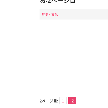
る:2ページ目
歴史・文化
2
2ページ目:
1