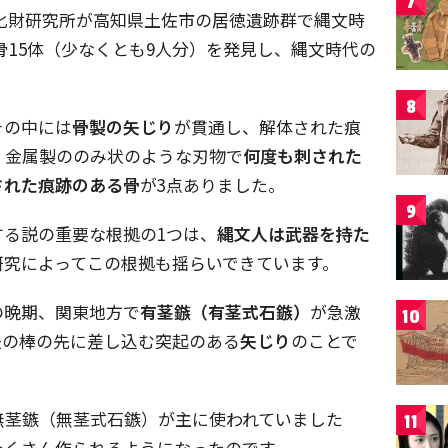
7
良文化財研究所が高知県土佐市の居徳遺跡群で縄文時
の人骨15体（少なくとも9人分）を発見し、縄文時代の
8
その中には
骨製の矢じり
が貫通し、解体された痕
、金属製ののみ状のような刃物で
何度も刺された
された痕跡のある骨
が3点ありました。
9
る説の重要な根拠の1つは、
縄文人は武器を持た
研究によってこの根拠も揺らいできています。
の晩期、関東地方で
有茎鏃（有茎式石鏃）
が急激
10
矢の棒の先に差し込む突起のある
矢じり
のことで
無茎鏃（無茎式石鏃）が主に使われていました
11
たくさん作られるようになったのです。