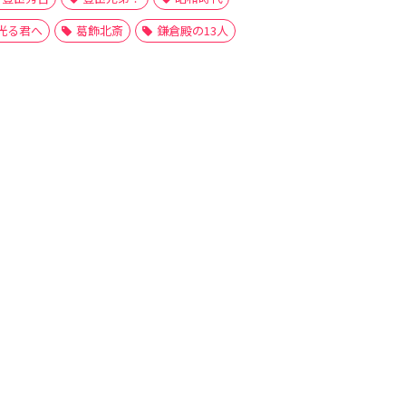
光る君へ
葛飾北斎
鎌倉殿の13人