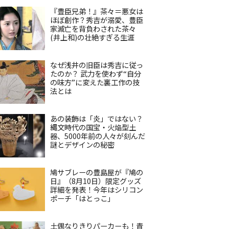
『豊臣兄弟！』茶々＝悪女は
ほぼ創作？秀吉が溺愛、豊臣
家滅亡を背負わされた茶々
(井上和)の壮絶すぎる生涯
なぜ浅井の旧臣は秀吉に従っ
たのか？ 武力を使わず“自分
の味方”に変えた裏工作の技
法とは
あの装飾は「炎」ではない？
縄文時代の国宝・火焔型土
器、5000年前の人々が刻んだ
謎とデザインの秘密
鳩サブレーの豊島屋が『鳩の
日』（8月10日）限定グッズ
詳細を発表！今年はシリコン
ポーチ「はとっこ」
土偶なりきりパーカーも！青