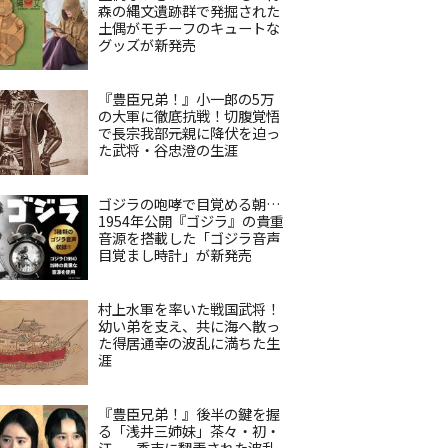
森の縄文遺跡群で発掘された
土偶がモチーフのキュートな
グッズが新発売
『豊臣兄弟！』小一郎の5万
の大軍に徹底抗戦！切腹覚悟
で長宗我部元親に降伏を迫っ
た武将・谷忠澄の生涯
ゴジラの咆哮で目覚める朝…
1954年公開『ゴジラ』の貴重
音源を搭載した「ゴジラ音声
目覚まし時計」が新発売
村上水軍を率いた戦国武将！
幼い弟を支え、共に海へ散っ
た得居通幸の波乱に満ちた生
涯
『豊臣兄弟！』後半の鍵を握
る「浅井三姉妹」茶々・初・
江——秀吉に翻弄された波乱