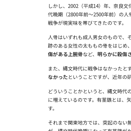
しかし、2002（平成14）年、奈
代晩期（2800年前～2500年前）
戦争が現実味を帯びてきたのです。
人骨はいずれも成人男女のもので、
跡のある女性の太ももの骨をはじめ
傷がある上腕骨
など、
明らかに殺傷
また、縄文時代に戦争はなかったとす
なかった
ということですが、近年の
どういうことかというと、縄文時代
に増えているのです。有茎鏃とは、
す。
それまで関東地方では、突起のない
が、縄文時代晩期になって有茎鏃が