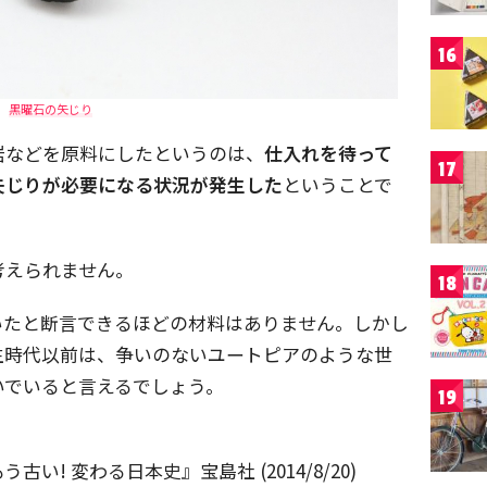
16
黒曜石の矢じり
岩などを原料にしたというのは、
仕入れを待って
17
矢じりが必要になる状況が発生した
ということで
考えられません。
18
いたと断言できるほどの材料はありません。しかし
生時代以前は、争いのないユートピアのような世
いでいると言えるでしょう。
19
! 変わる日本史』宝島社 (2014/8/20)