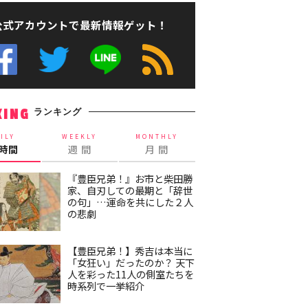
公式アカウントで最新情報ゲット！
ランキング
KING
ILY
WEEKLY
MONTHLY
4時間
週 間
月 間
『豊臣兄弟！』お市と柴田勝
家、自刃しての最期と「辞世
の句」…運命を共にした２人
の悲劇
【豊臣兄弟！】秀吉は本当に
「女狂い」だったのか？ 天下
人を彩った11人の側室たちを
時系列で一挙紹介