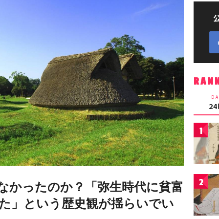
RAN
DA
2
1
2
なかったのか？「弥生時代に貧富
た」という歴史観が揺らいでい