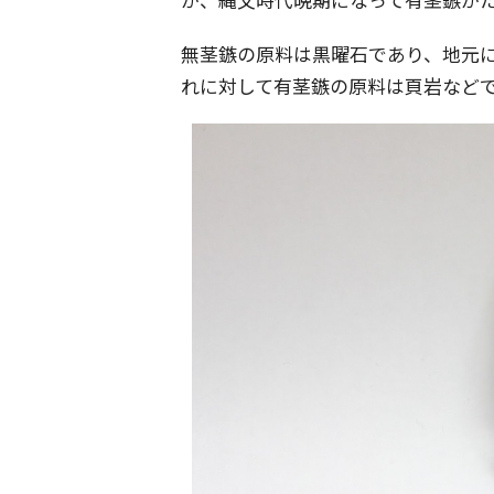
無茎鏃の原料は黒曜石であり、地元
れに対して有茎鏃の原料は頁岩など