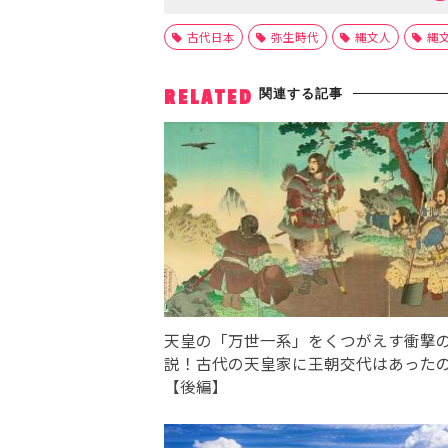
古代日本
弥生時代
縄文人
縄
関連する記事
RELATED
天皇の「万世一系」をくつがえす衝撃
説！古代の天皇家に王朝交代はあった
【後編】