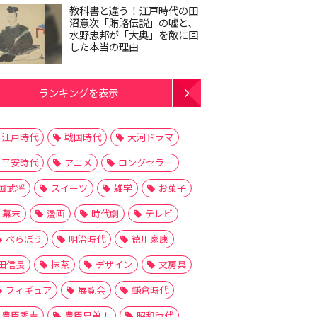
教科書と違う！江戸時代の田
沼意次「賄賂伝説」の嘘と、
水野忠邦が「大奥」を敵に回
した本当の理由
ランキングを表示
江戸時代
戦国時代
大河ドラマ
平安時代
アニメ
ロングセラー
国武将
スイーツ
雑学
お菓子
幕末
漫画
時代劇
テレビ
べらぼう
明治時代
徳川家康
田信長
抹茶
デザイン
文房具
フィギュア
展覧会
鎌倉時代
豊臣秀吉
豊臣兄弟！
昭和時代