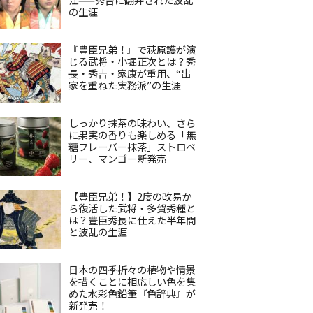
の生涯
『豊臣兄弟！』で萩原護が演
じる武将・小堀正次とは？秀
長・秀吉・家康が重用、“出
家を重ねた実務派”の生涯
しっかり抹茶の味わい、さら
に果実の香りも楽しめる「無
糖フレーバー抹茶」ストロベ
リー、マンゴー新発売
【豊臣兄弟！】2度の改易か
ら復活した武将・多賀秀種と
は？豊臣秀長に仕えた半年間
と波乱の生涯
日本の四季折々の植物や情景
を描くことに相応しい色を集
めた水彩色鉛筆『色辞典』が
新発売！