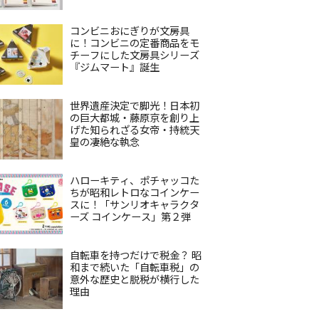
コンビニおにぎりが文房具
に！コンビニの定番商品をモ
チーフにした文房具シリーズ
『ジムマート』誕生
世界遺産決定で脚光！日本初
の巨大都城・藤原京を創り上
げた知られざる女帝・持統天
皇の凄絶な執念
ハローキティ、ポチャッコた
ちが昭和レトロなコインケー
スに！「サンリオキャラクタ
ーズ コインケース」第２弾
自転車を持つだけで税金？ 昭
和まで続いた「自転車税」の
意外な歴史と脱税が横行した
理由