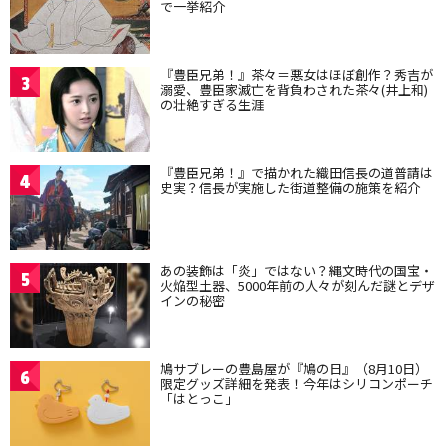
で一挙紹介
『豊臣兄弟！』茶々＝悪女はほぼ創作？秀吉が
3
溺愛、豊臣家滅亡を背負わされた茶々(井上和)
の壮絶すぎる生涯
『豊臣兄弟！』で描かれた織田信長の道普請は
4
史実？信長が実施した街道整備の施策を紹介
あの装飾は「炎」ではない？縄文時代の国宝・
5
火焔型土器、5000年前の人々が刻んだ謎とデザ
インの秘密
鳩サブレーの豊島屋が『鳩の日』（8月10日）
6
限定グッズ詳細を発表！今年はシリコンポーチ
「はとっこ」