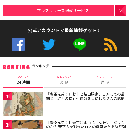
プレスリリース掲載サービス
公式アカウントで最新情報ゲット！
ランキング
RANKING
DAILY
WEEKLY
MONTHLY
24時間
週 間
月 間
『豊臣兄弟！』お市と柴田勝家、自刃しての最
1
期と「辞世の句」…運命を共にした２人の悲劇
【豊臣兄弟！】秀吉は本当に「女狂い」だった
2
のか？ 天下人を彩った11人の側室たちを時系列