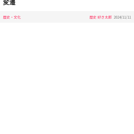
変遷
歴史・文化
歴史 好き太郎
2024/11/11