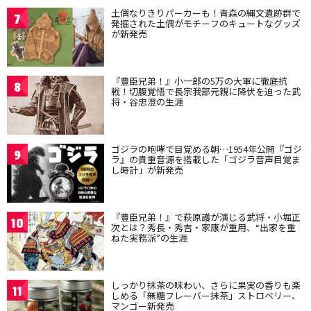
土偶なりきりパーカーも！青森の縄文遺跡群で
7
発掘された土偶がモチーフのキュートなグッズ
が新発売
『豊臣兄弟！』小一郎の5万の大軍に徹底抗
8
戦！切腹覚悟で長宗我部元親に降伏を迫った武
将・谷忠澄の生涯
ゴジラの咆哮で目覚める朝…1954年公開『ゴジ
9
ラ』の貴重音源を搭載した「ゴジラ音声目覚ま
し時計」が新発売
『豊臣兄弟！』で萩原護が演じる武将・小堀正
10
次とは？秀長・秀吉・家康が重用、“出家を重
ねた実務派”の生涯
しっかり抹茶の味わい、さらに果実の香りも楽
11
しめる「無糖フレーバー抹茶」ストロベリー、
マンゴー新発売