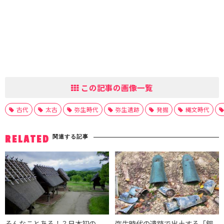
この記事の画像一覧
古代
太古
弥生時代
弥生遺跡
発掘
縄文時代
関連する記事
RELATED
そんなことある！？日本初の
弥生時代の遺跡で出土する「銅