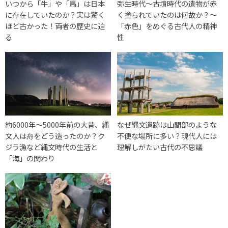
いつから「牛」や「馬」は日本
弥生時代〜古墳時代の遺物が赤
に存在していたのか？実は驚く
く塗られていたのは何故か？〜
ほど古かった！両者の歴史に迫
「赤色」をめぐる古代人の精神
る
性
約6000年～5000年前の大昔、縄
なぜ縄文遺跡は山間部のような
文人は舟をどう造ったのか？ク
不便な場所に多い？現代人には
ジラ漁など縄文時代の生活と
理解しがたい古代の不思議
「海」の関わり