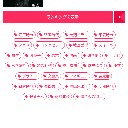
ランキングを表示
江戸時代
戦国時代
大河ドラマ
平安時代
アニメ
ロングセラー
戦国武将
スイーツ
雑学
お菓子
幕末
漫画
時代劇
テレビ
べらぼう
明治時代
徳川家康
織田信長
抹茶
デザイン
文房具
フィギュア
展覧会
鎌倉時代
豊臣秀吉
豊臣兄弟！
昭和時代
光る君へ
葛飾北斎
鎌倉殿の13人