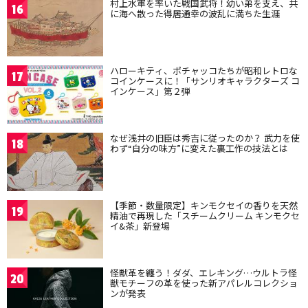
村上水軍を率いた戦国武将！幼い弟を支え、共
16
に海へ散った得居通幸の波乱に満ちた生涯
ハローキティ、ポチャッコたちが昭和レトロな
17
コインケースに！「サンリオキャラクターズ コ
インケース」第２弾
なぜ浅井の旧臣は秀吉に従ったのか？ 武力を使
18
わず“自分の味方”に変えた裏工作の技法とは
【季節・数量限定】キンモクセイの香りを天然
19
精油で再現した「スチームクリーム キンモクセ
イ&茶」新登場
怪獣革を纏う！ダダ、エレキング…ウルトラ怪
20
獣モチーフの革を使った新アパレルコレクショ
ンが発表