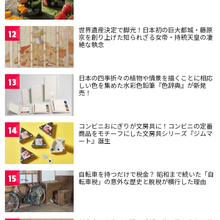
世界遺産決定で脚光！日本初の巨大都城・藤原
12
京を創り上げた知られざる女帝・持統天皇の凄
絶な執念
日本の四季折々の植物や情景を描くことに相応
13
しい色を集めた水彩色鉛筆『色辞典』が新発
売！
コンビニおにぎりが文房具に！コンビニの定番
14
商品をモチーフにした文房具シリーズ『ジムマ
ート』誕生
自転車を持つだけで税金？ 昭和まで続いた「自
15
転車税」の意外な歴史と脱税が横行した理由