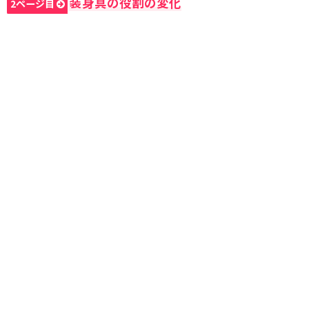
装身具の役割の変化
2ページ目