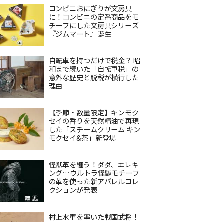
コンビニおにぎりが文房具
に！コンビニの定番商品をモ
チーフにした文房具シリーズ
『ジムマート』誕生
自転車を持つだけで税金？ 昭
和まで続いた「自転車税」の
意外な歴史と脱税が横行した
理由
【季節・数量限定】キンモク
セイの香りを天然精油で再現
した「スチームクリーム キン
モクセイ&茶」新登場
怪獣革を纏う！ダダ、エレキ
ング…ウルトラ怪獣モチーフ
の革を使った新アパレルコレ
クションが発表
村上水軍を率いた戦国武将！