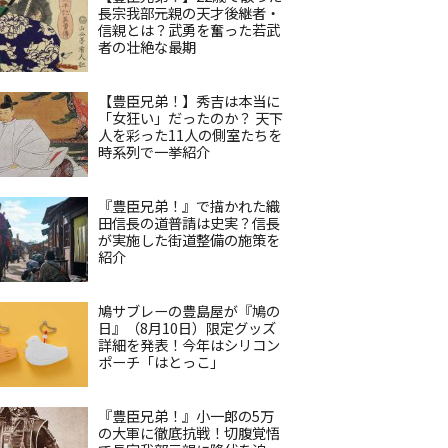
長宗我部元親の天才後継者・
信親とは？武勇を奮った若武
者の壮絶な最期
【豊臣兄弟！】秀吉は本当に
「女狂い」だったのか？ 天下
人を彩った11人の側室たちを
時系列で一挙紹介
『豊臣兄弟！』で描かれた織
田信長の道普請は史実？信長
が実施した街道整備の施策を
紹介
鳩サブレーの豊島屋が『鳩の
日』（8月10日）限定グッズ
詳細を発表！今年はシリコン
ポーチ「はとっこ」
『豊臣兄弟！』小一郎の5万
の大軍に徹底抗戦！切腹覚悟