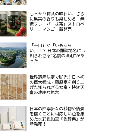
しっかり抹茶の味わい、さら
に果実の香りも楽しめる「無
糖フレーバー抹茶」ストロベ
リー、マンゴー新発売
「一口」が「いもあら
い」！？ 日本の難読地名には
知られざる“名前の法則”があ
った
世界遺産決定で脚光！日本初
の巨大都城・藤原京を創り上
げた知られざる女帝・持統天
皇の凄絶な執念
日本の四季折々の植物や情景
を描くことに相応しい色を集
めた水彩色鉛筆『色辞典』が
新発売！