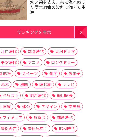
幼い弟を支え、共に海へ散っ
た得居通幸の波乱に満ちた生
涯
ランキングを表示
江戸時代
戦国時代
大河ドラマ
平安時代
アニメ
ロングセラー
国武将
スイーツ
雑学
お菓子
幕末
漫画
時代劇
テレビ
べらぼう
明治時代
織田信長
川家康
抹茶
デザイン
文房具
フィギュア
展覧会
鎌倉時代
豊臣秀吉
豊臣兄弟！
昭和時代