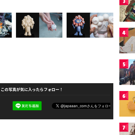
3
4
5
この写真が気に入ったらフォロー！
6
7