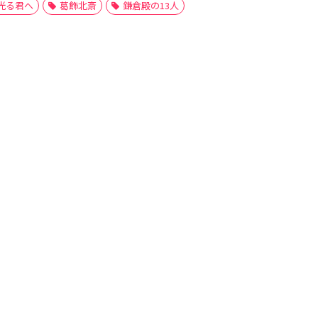
光る君へ
葛飾北斎
鎌倉殿の13人