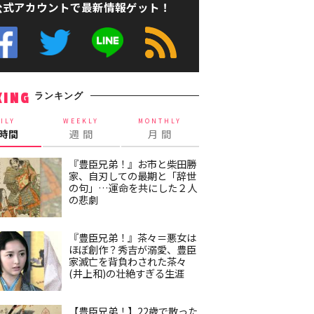
公式アカウントで最新情報ゲット！
ランキング
KING
ILY
WEEKLY
MONTHLY
4時間
週 間
月 間
『豊臣兄弟！』お市と柴田勝
家、自刃しての最期と「辞世
の句」…運命を共にした２人
の悲劇
『豊臣兄弟！』茶々＝悪女は
ほぼ創作？秀吉が溺愛、豊臣
家滅亡を背負わされた茶々
(井上和)の壮絶すぎる生涯
【豊臣兄弟！】22歳で散った