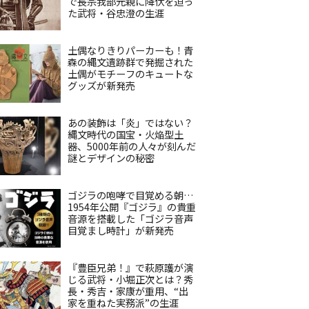
で長宗我部元親に降伏を迫っ
た武将・谷忠澄の生涯
土偶なりきりパーカーも！青
森の縄文遺跡群で発掘された
土偶がモチーフのキュートな
グッズが新発売
あの装飾は「炎」ではない？
縄文時代の国宝・火焔型土
器、5000年前の人々が刻んだ
謎とデザインの秘密
ゴジラの咆哮で目覚める朝…
1954年公開『ゴジラ』の貴重
音源を搭載した「ゴジラ音声
目覚まし時計」が新発売
『豊臣兄弟！』で萩原護が演
じる武将・小堀正次とは？秀
長・秀吉・家康が重用、“出
家を重ねた実務派”の生涯