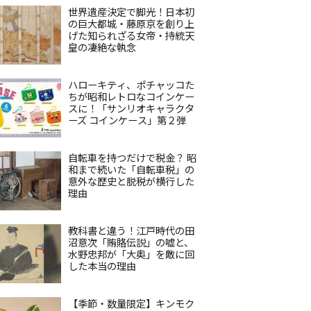
世界遺産決定で脚光！日本初
の巨大都城・藤原京を創り上
げた知られざる女帝・持統天
皇の凄絶な執念
ハローキティ、ポチャッコた
ちが昭和レトロなコインケー
スに！「サンリオキャラクタ
ーズ コインケース」第２弾
自転車を持つだけで税金？ 昭
和まで続いた「自転車税」の
意外な歴史と脱税が横行した
理由
教科書と違う！江戸時代の田
沼意次「賄賂伝説」の嘘と、
水野忠邦が「大奥」を敵に回
した本当の理由
【季節・数量限定】キンモク