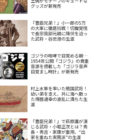
土偶がモチーフのキュートな
グッズが新発売
『豊臣兄弟！』小一郎の5万
の大軍に徹底抗戦！切腹覚悟
で長宗我部元親に降伏を迫っ
た武将・谷忠澄の生涯
ゴジラの咆哮で目覚める朝…
1954年公開『ゴジラ』の貴重
音源を搭載した「ゴジラ音声
目覚まし時計」が新発売
村上水軍を率いた戦国武将！
幼い弟を支え、共に海へ散っ
た得居通幸の波乱に満ちた生
涯
『豊臣兄弟！』で萩原護が演
じる武将・小堀正次とは？秀
長・秀吉・家康が重用、“出
家を重ねた実務派”の生涯