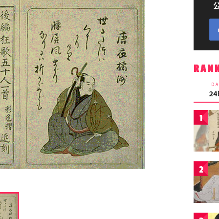
RAN
DA
2
1
2