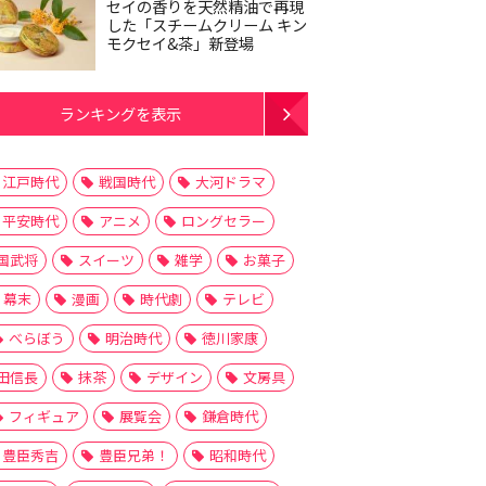
セイの香りを天然精油で再現
した「スチームクリーム キン
モクセイ&茶」新登場
ランキングを表示
江戸時代
戦国時代
大河ドラマ
平安時代
アニメ
ロングセラー
国武将
スイーツ
雑学
お菓子
幕末
漫画
時代劇
テレビ
べらぼう
明治時代
徳川家康
田信長
抹茶
デザイン
文房具
フィギュア
展覧会
鎌倉時代
豊臣秀吉
豊臣兄弟！
昭和時代