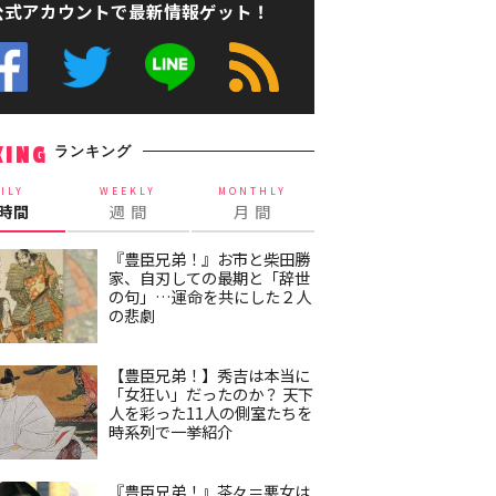
公式アカウントで最新情報ゲット！
ランキング
KING
ILY
WEEKLY
MONTHLY
4時間
週 間
月 間
『豊臣兄弟！』お市と柴田勝
家、自刃しての最期と「辞世
の句」…運命を共にした２人
の悲劇
【豊臣兄弟！】秀吉は本当に
「女狂い」だったのか？ 天下
人を彩った11人の側室たちを
時系列で一挙紹介
『豊臣兄弟！』茶々＝悪女は