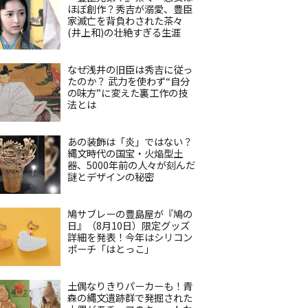
ほぼ創作？秀吉が溺愛、豊臣
家滅亡を背負わされた茶々
(井上和)の壮絶すぎる生涯
なぜ浅井の旧臣は秀吉に従っ
たのか？ 武力を使わず“自分
の味方”に変えた裏工作の技
法とは
あの装飾は「炎」ではない？
縄文時代の国宝・火焔型土
器、5000年前の人々が刻んだ
謎とデザインの秘密
鳩サブレーの豊島屋が『鳩の
日』（8月10日）限定グッズ
詳細を発表！今年はシリコン
ポーチ「はとっこ」
土偶なりきりパーカーも！青
森の縄文遺跡群で発掘された