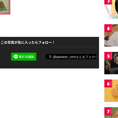
3
4
この写真が気に入ったらフォロー！
5
6
7