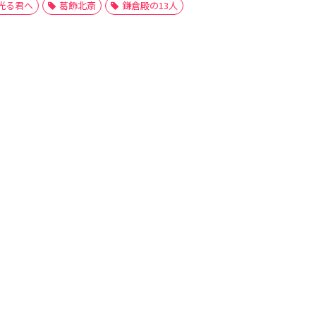
光る君へ
葛飾北斎
鎌倉殿の13人