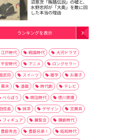
沼意次「賄賂伝説」の嘘と、
水野忠邦が「大奥」を敵に回
した本当の理由
ランキングを表示
江戸時代
戦国時代
大河ドラマ
平安時代
アニメ
ロングセラー
国武将
スイーツ
雑学
お菓子
幕末
漫画
時代劇
テレビ
べらぼう
明治時代
徳川家康
田信長
抹茶
デザイン
文房具
フィギュア
展覧会
鎌倉時代
豊臣秀吉
豊臣兄弟！
昭和時代