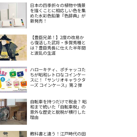
日本の四季折々の植物や情景
を描くことに相応しい色を集
めた水彩色鉛筆『色辞典』が
新発売！
【豊臣兄弟！】2度の改易か
ら復活した武将・多賀秀種と
は？豊臣秀長に仕えた半年間
と波乱の生涯
ハローキティ、ポチャッコた
ちが昭和レトロなコインケー
スに！「サンリオキャラクタ
ーズ コインケース」第２弾
自転車を持つだけで税金？ 昭
和まで続いた「自転車税」の
意外な歴史と脱税が横行した
理由
教科書と違う！江戸時代の田