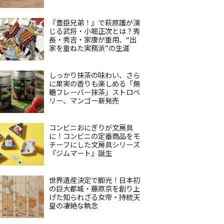
『豊臣兄弟！』で萩原護が演
じる武将・小堀正次とは？秀
長・秀吉・家康が重用、“出
家を重ねた実務派”の生涯
しっかり抹茶の味わい、さら
に果実の香りも楽しめる「無
糖フレーバー抹茶」ストロベ
リー、マンゴー新発売
コンビニおにぎりが文房具
に！コンビニの定番商品をモ
チーフにした文房具シリーズ
『ジムマート』誕生
世界遺産決定で脚光！日本初
の巨大都城・藤原京を創り上
げた知られざる女帝・持統天
皇の凄絶な執念