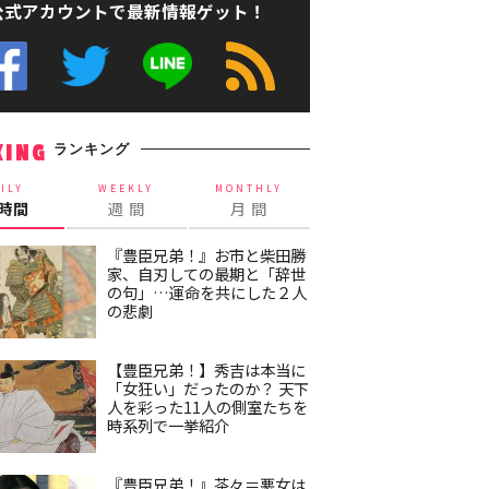
公式アカウントで最新情報ゲット！
ランキング
KING
ILY
WEEKLY
MONTHLY
4時間
週 間
月 間
『豊臣兄弟！』お市と柴田勝
家、自刃しての最期と「辞世
の句」…運命を共にした２人
の悲劇
【豊臣兄弟！】秀吉は本当に
「女狂い」だったのか？ 天下
人を彩った11人の側室たちを
時系列で一挙紹介
『豊臣兄弟！』茶々＝悪女は