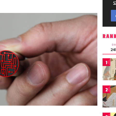
RAN
DA
2
1
2