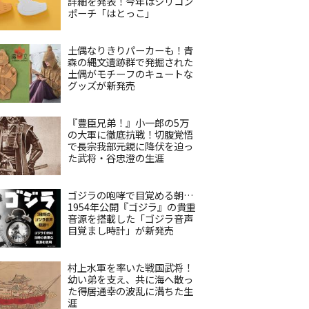
詳細を発表！今年はシリコン
ポーチ「はとっこ」
土偶なりきりパーカーも！青
森の縄文遺跡群で発掘された
土偶がモチーフのキュートな
グッズが新発売
『豊臣兄弟！』小一郎の5万
の大軍に徹底抗戦！切腹覚悟
で長宗我部元親に降伏を迫っ
た武将・谷忠澄の生涯
ゴジラの咆哮で目覚める朝…
1954年公開『ゴジラ』の貴重
音源を搭載した「ゴジラ音声
目覚まし時計」が新発売
村上水軍を率いた戦国武将！
幼い弟を支え、共に海へ散っ
た得居通幸の波乱に満ちた生
涯