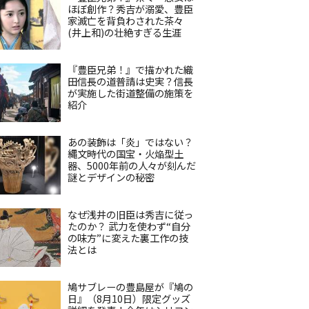
ほぼ創作？秀吉が溺愛、豊臣
家滅亡を背負わされた茶々
(井上和)の壮絶すぎる生涯
『豊臣兄弟！』で描かれた織
田信長の道普請は史実？信長
が実施した街道整備の施策を
紹介
あの装飾は「炎」ではない？
縄文時代の国宝・火焔型土
器、5000年前の人々が刻んだ
謎とデザインの秘密
なぜ浅井の旧臣は秀吉に従っ
たのか？ 武力を使わず“自分
の味方”に変えた裏工作の技
法とは
鳩サブレーの豊島屋が『鳩の
日』（8月10日）限定グッズ