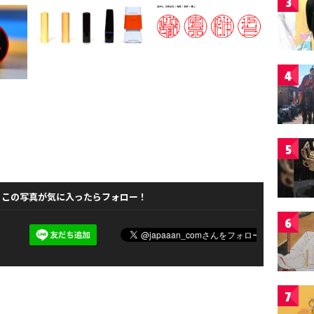
3
4
5
この写真が気に入ったらフォロー！
6
7