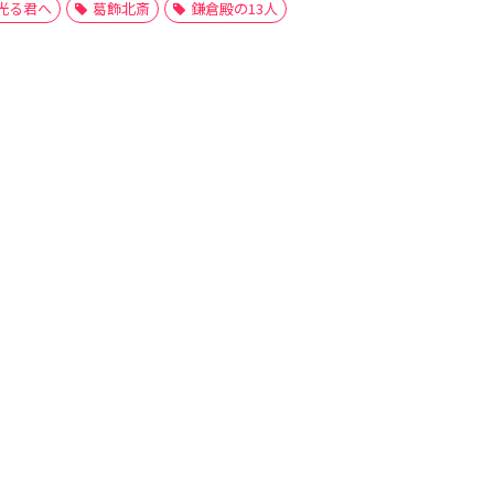
光る君へ
葛飾北斎
鎌倉殿の13人