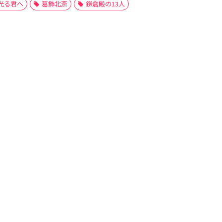
光る君へ
葛飾北斎
鎌倉殿の13人