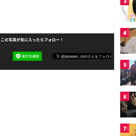
3
4
この写真が気に入ったらフォロー！
5
6
7