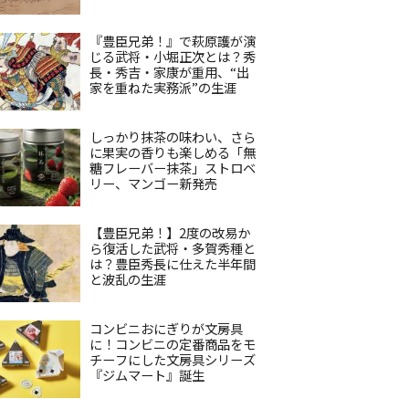
『豊臣兄弟！』で萩原護が演
じる武将・小堀正次とは？秀
長・秀吉・家康が重用、“出
家を重ねた実務派”の生涯
しっかり抹茶の味わい、さら
に果実の香りも楽しめる「無
糖フレーバー抹茶」ストロベ
リー、マンゴー新発売
【豊臣兄弟！】2度の改易か
ら復活した武将・多賀秀種と
は？豊臣秀長に仕えた半年間
と波乱の生涯
コンビニおにぎりが文房具
に！コンビニの定番商品をモ
チーフにした文房具シリーズ
『ジムマート』誕生