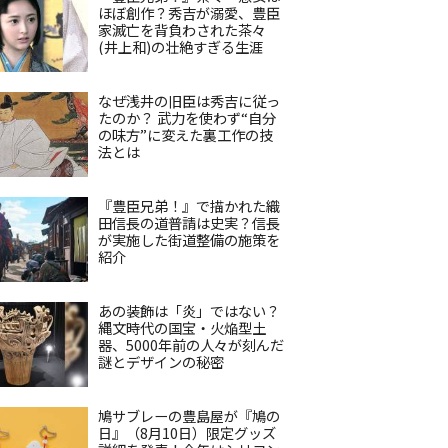
ほぼ創作？秀吉が溺愛、豊臣
家滅亡を背負わされた茶々
(井上和)の壮絶すぎる生涯
なぜ浅井の旧臣は秀吉に従っ
たのか？ 武力を使わず“自分
の味方”に変えた裏工作の技
法とは
『豊臣兄弟！』で描かれた織
田信長の道普請は史実？信長
が実施した街道整備の施策を
紹介
あの装飾は「炎」ではない？
縄文時代の国宝・火焔型土
器、5000年前の人々が刻んだ
謎とデザインの秘密
鳩サブレーの豊島屋が『鳩の
日』（8月10日）限定グッズ