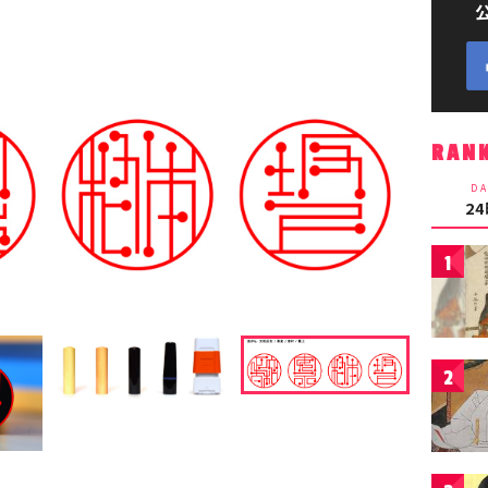
RAN
DA
2
1
2