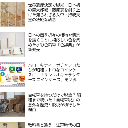
世界遺産決定で脚光！日本初
の巨大都城・藤原京を創り上
げた知られざる女帝・持統天
皇の凄絶な執念
日本の四季折々の植物や情景
を描くことに相応しい色を集
めた水彩色鉛筆『色辞典』が
新発売！
ハローキティ、ポチャッコた
ちが昭和レトロなコインケー
スに！「サンリオキャラクタ
ーズ コインケース」第２弾
自転車を持つだけで税金？ 昭
和まで続いた「自転車税」の
意外な歴史と脱税が横行した
理由
教科書と違う！江戸時代の田