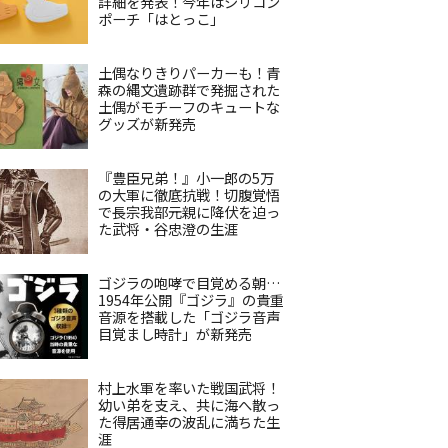
詳細を発表！今年はシリコン
ポーチ「はとっこ」
土偶なりきりパーカーも！青
森の縄文遺跡群で発掘された
土偶がモチーフのキュートな
グッズが新発売
『豊臣兄弟！』小一郎の5万
の大軍に徹底抗戦！切腹覚悟
で長宗我部元親に降伏を迫っ
た武将・谷忠澄の生涯
ゴジラの咆哮で目覚める朝…
1954年公開『ゴジラ』の貴重
音源を搭載した「ゴジラ音声
目覚まし時計」が新発売
村上水軍を率いた戦国武将！
幼い弟を支え、共に海へ散っ
た得居通幸の波乱に満ちた生
涯