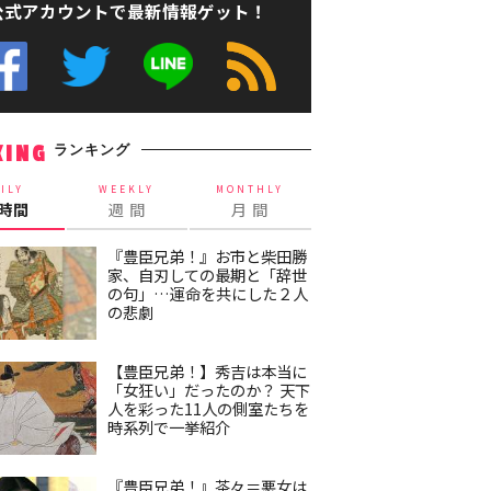
公式アカウントで最新情報ゲット！
ランキング
KING
ILY
WEEKLY
MONTHLY
4時間
週 間
月 間
『豊臣兄弟！』お市と柴田勝
家、自刃しての最期と「辞世
の句」…運命を共にした２人
の悲劇
【豊臣兄弟！】秀吉は本当に
「女狂い」だったのか？ 天下
人を彩った11人の側室たちを
時系列で一挙紹介
『豊臣兄弟！』茶々＝悪女は