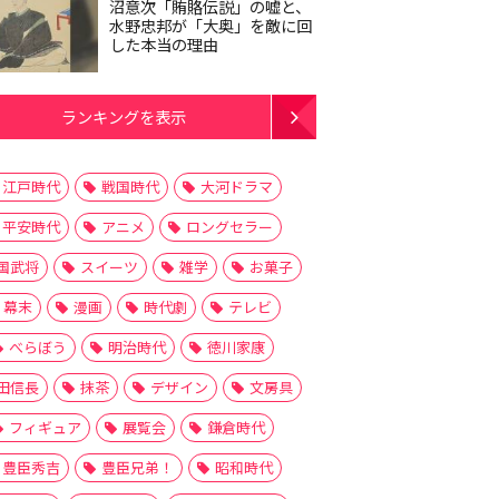
沼意次「賄賂伝説」の嘘と、
水野忠邦が「大奥」を敵に回
した本当の理由
ランキングを表示
江戸時代
戦国時代
大河ドラマ
平安時代
アニメ
ロングセラー
国武将
スイーツ
雑学
お菓子
幕末
漫画
時代劇
テレビ
べらぼう
明治時代
徳川家康
田信長
抹茶
デザイン
文房具
フィギュア
展覧会
鎌倉時代
豊臣秀吉
豊臣兄弟！
昭和時代