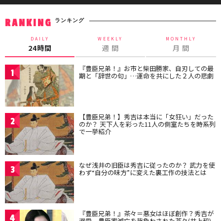
ランキング
RANKING
DAILY
WEEKLY
MONTHLY
24時間
週 間
月 間
『豊臣兄弟！』お市と柴田勝家、自刃しての最
1
期と「辞世の句」…運命を共にした２人の悲劇
【豊臣兄弟！】秀吉は本当に「女狂い」だった
2
のか？ 天下人を彩った11人の側室たちを時系列
で一挙紹介
なぜ浅井の旧臣は秀吉に従ったのか？ 武力を使
3
わず“自分の味方”に変えた裏工作の技法とは
『豊臣兄弟！』茶々＝悪女はほぼ創作？秀吉が
4
溺愛、豊臣家滅亡を背負わされた茶々(井上和)