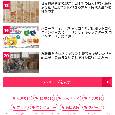
世界遺産決定で脚光！日本初の巨大都城・藤原
18
京を創り上げた知られざる女帝・持統天皇の凄
絶な執念
ハローキティ、ポチャッコたちが昭和レトロな
19
コインケースに！「サンリオキャラクターズ コ
インケース」第２弾
自転車を持つだけで税金？ 昭和まで続いた「自
20
転車税」の意外な歴史と脱税が横行した理由
ランキングを表示
江戸時代
戦国時代
大河ドラマ
平安時代
アニメ
ロングセラー
戦国武将
スイーツ