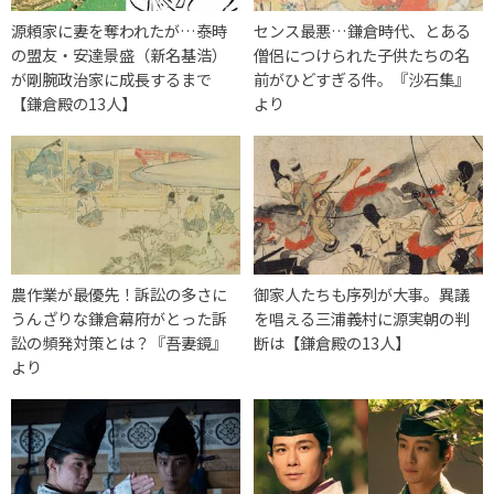
源頼家に妻を奪われたが…泰時
センス最悪…鎌倉時代、とある
の盟友・安達景盛（新名基浩）
僧侶につけられた子供たちの名
が剛腕政治家に成長するまで
前がひどすぎる件。『沙石集』
【鎌倉殿の13人】
より
農作業が最優先！訴訟の多さに
御家人たちも序列が大事。異議
うんざりな鎌倉幕府がとった訴
を唱える三浦義村に源実朝の判
訟の頻発対策とは？『吾妻鏡』
断は【鎌倉殿の13人】
より