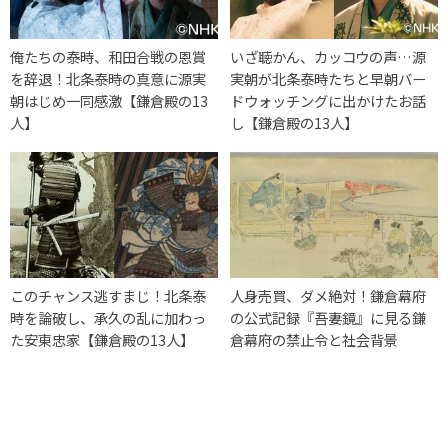
俺たちの泰時、和田合戦の恩賞
いざ聴かん、カッコウの声…源
を辞退！北条泰時の真意に源実
実朝が北条泰時たちと早朝バー
朝はじめ一同感激【鎌倉殿の13
ドウォッチングに出かけたお話
人】
し【鎌倉殿の13人】
このチャンス逃すまじ！北条泰
人身売買、ダメ絶対！鎌倉幕府
時を論破し、承久の乱に加わっ
の公式記録『吾妻鏡』に見る鎌
た安東忠家【鎌倉殿の13人】
倉幕府の禁止令と社会背景