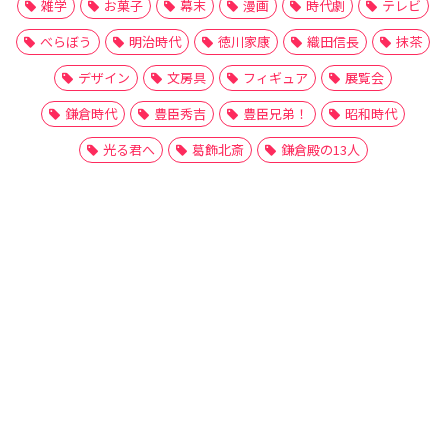
雑学
お菓子
幕末
漫画
時代劇
テレビ
べらぼう
明治時代
徳川家康
織田信長
抹茶
デザイン
文房具
フィギュア
展覧会
鎌倉時代
豊臣秀吉
豊臣兄弟！
昭和時代
光る君へ
葛飾北斎
鎌倉殿の13人