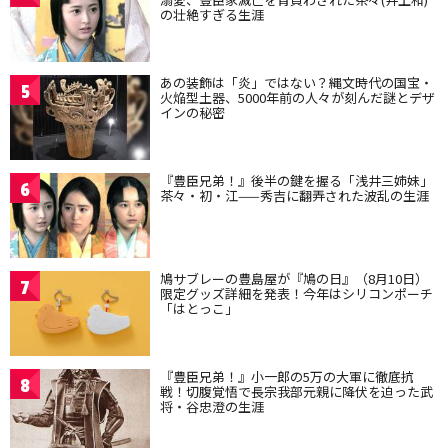
の壮絶すぎる生涯
あの装飾は「炎」ではない？縄文時代の国宝・
5
火焔型土器、5000年前の人々が刻んだ謎とデザ
インの秘密
『豊臣兄弟！』後半の鍵を握る「浅井三姉妹」
6
茶々・初・江——秀吉に翻弄された波乱の生涯
鳩サブレーの豊島屋が『鳩の日』（8月10日）
7
限定グッズ詳細を発表！今年はシリコンポーチ
「はとっこ」
『豊臣兄弟！』小一郎の5万の大軍に徹底抗
8
戦！切腹覚悟で長宗我部元親に降伏を迫った武
将・谷忠澄の生涯