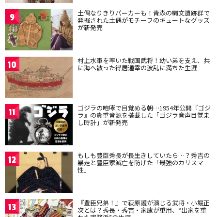
土偶なりきりパーカーも！青森の縄文遺跡群で
9
発掘された土偶がモチーフのキュートなグッズ
が新発売
村上水軍を率いた戦国武将！幼い弟を支え、共
10
に海へ散った得居通幸の波乱に満ちた生涯
ゴジラの咆哮で目覚める朝…1954年公開『ゴジ
11
ラ』の貴重音源を搭載した「ゴジラ音声目覚ま
し時計」が新発売
もしも豊臣秀長が長生きしていたら…？秀吉の
12
暴走と豊臣家滅亡を防げた「最強のカリスマ
性」
『豊臣兄弟！』で萩原護が演じる武将・小堀正
13
次とは？秀長・秀吉・家康が重用、“出家を重