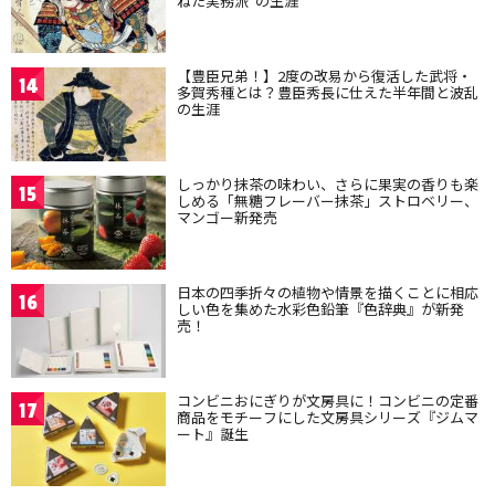
ねた実務派”の生涯
【豊臣兄弟！】2度の改易から復活した武将・
14
多賀秀種とは？豊臣秀長に仕えた半年間と波乱
の生涯
しっかり抹茶の味わい、さらに果実の香りも楽
15
しめる「無糖フレーバー抹茶」ストロベリー、
マンゴー新発売
日本の四季折々の植物や情景を描くことに相応
16
しい色を集めた水彩色鉛筆『色辞典』が新発
売！
コンビニおにぎりが文房具に！コンビニの定番
17
商品をモチーフにした文房具シリーズ『ジムマ
ート』誕生