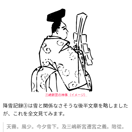
三嶋新宮の神事（イメージ）
降雪記録③は雪と関係なさそうな後半文章を略しました
が、これを全文見てみます。
天霽。風少。今夕雪下。及三嶋新宮遷宮之義。陪從。