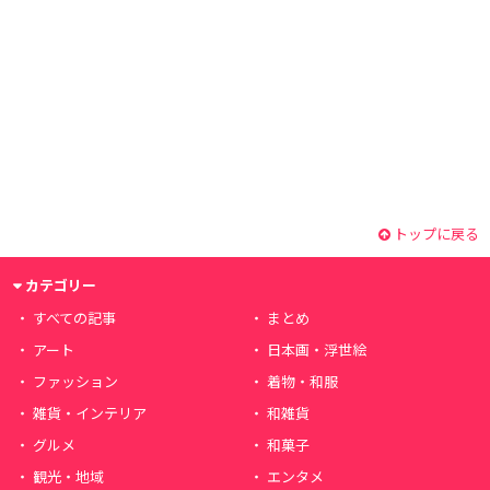
トップに戻る
カテゴリー
すべての記事
まとめ
アート
日本画・浮世絵
ファッション
着物・和服
雑貨・インテリア
和雑貨
グルメ
和菓子
観光・地域
エンタメ