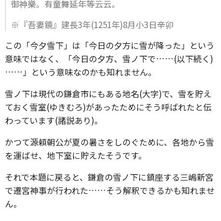
御神樂。有童舞延年等云云。
※『吾妻鏡』建長3年(1251年)8月小3日辛卯
この「今夕雪下」は「今日の夕方に雪が降った」という
意味ではなく、「今日の夕方、雪ノ下で……(以下続く)
……」という意味なのかも知れません。
雪ノ下は現代の鎌倉市にもある地名(大字)で、雪を貯え
ておく雪室(ゆきむろ)があったためにそう呼ばれたと伝
わっています(諸説あり)。
かつて源頼朝公が夏の暑さをしのぐために、各地から雪
を運ばせ、地下室に貯えたそうです。
それで本題に戻ると、鎌倉の雪ノ下に鎮座する三嶋新宮
で遷宮神事が行われた……そう解釈できるかも知れませ
ん。