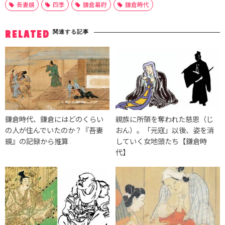
吾妻鏡
四季
鎌倉幕府
鎌倉時代
関連する記事
RELATED
鎌倉時代、鎌倉にはどのくらい
親族に所領を奪われた慈恩（じ
の人が住んでいたのか？『吾妻
おん）。「元寇」以後、姿を消
鏡』の記録から推算
していく女地頭たち【鎌倉時
代】